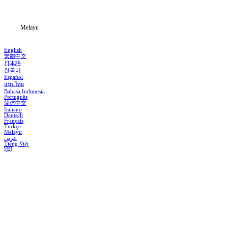
Blog
Melayu
English
繁體中文
日本語
한국어
Español
แบบไทย
Bahasa Indonesia
Português
简体中文
Italiano
Deutsch
Français
Türkçe
Melayu
عربي
Tiếng Việt
हिंदी