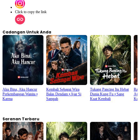
Click to copy the link
Cadangan Untuk Anda
Aku Bina, Aku Hancur
Kembali Sebagai Wira
Tukang Pancing Itu Hebat
Rat
Perkembangan Wanita
⦁
Balas Dendam
⦁
Ajar Si
Dunia Kung Fu
⦁
Sang
Aja
Karma
Sampah
Kuat Kembali
Kua
Saranan Terbaru