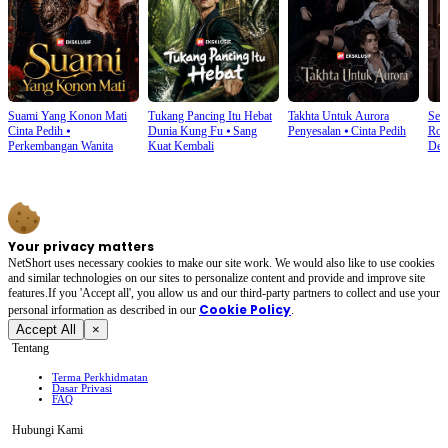
Suami Yang Konon Mati
Tukang Pancing Itu Hebat
Takhta Untuk Aurora
Sen
Cinta Pedih
⦁
Dunia Kung Fu
⦁
Sang
Penyesalan
⦁
Cinta Pedih
Rom
Perkembangan Wanita
Kuat Kembali
Den
Your privacy matters
NetShort uses necessary cookies to make our site work. We would also like to use cookies
and similar technologies on our sites to personalize content and provide and improve site
features.If you 'Accept all', you allow us and our third-party partners to collect and use your
Cookie Policy
personal irformation as described in our
.
Accept All
×
Tentang
Terma Perkhidmatan
Dasar Privasi
FAQ
Hubungi Kami