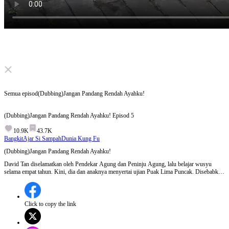
Click to unmute
Semua episod
(Dubbing)Jangan Pandang Rendah Ayahku!
(Dubbing)Jangan Pandang Rendah Ayahku!
Episod
5
10.9K
43.7K
Bangkit
Ajar Si Sampah
Dunia Kung Fu
(Dubbing)Jangan Pandang Rendah Ayahku!
David Tan diselamatkan oleh Pendekar Agung dan Peninju Agung, lalu belajar wusyu
selama empat tahun. Kini, dia dan anaknya menyertai ujian Puak Lima Puncak. Disebabkan
salah faham, kuasa hebatnya yang terbongkar secara kebetulan mencetuskan kekecohan—
ada yang mengejeknya sebagai orang biasa, ada pula yang mengaguminya sebagai wira.
Apakah nasibnya dalam ujian terakhir bersama Grace Loh? Satu kisah ayah dengan kuasa
tersembunyi.
Click to copy the link