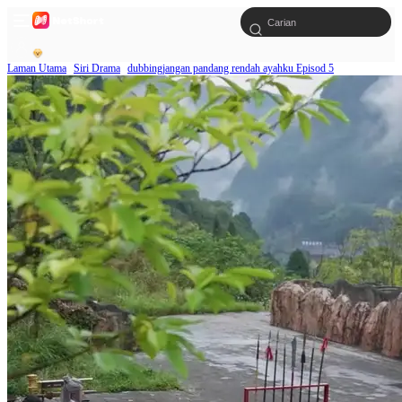
Laman Utama
Siri Drama
dubbingjangan pandang rendah ayahku Episod 5