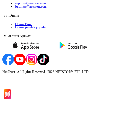
support@netshort.com
business@netshort.com
Siri Drama
Drama Epik
Drama pendek popular
Muat turun Aplikasi
NetShort | All Rights Reserved |
2026
NETSTORY PTE. LTD.
Laman Utama
Siri Drama
Muat Turun