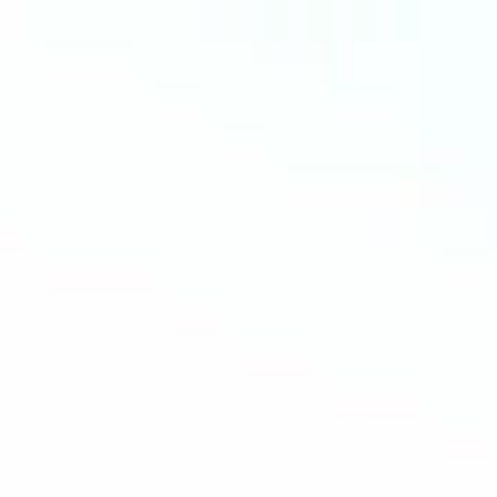
Log Masuk & Mulakan Pengalaman
Eksklusif!
Log Masuk