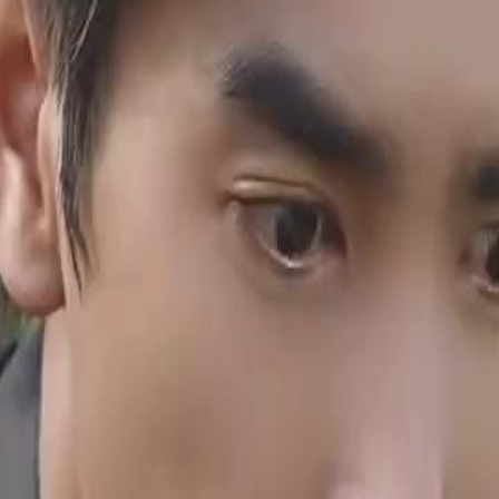
yediakan abu jenazah palsu. Emily
hadap David.Apakah yang akan
26
27
28
29
30
46
47
48
49
50
51
52
53
54
55
56
57
58
59
60