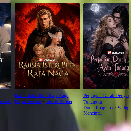
Rahsia Isteri Buta Raja Naga
Perjanjian Darah Dengan
rputik
Rujuk Semula
⦁
Identiti Rahsia
Tunangku
Dunia Imaginasi
⦁
Saling
Mencintai