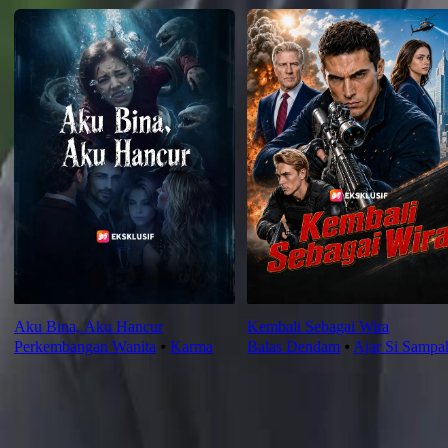
Aku Bina, Aku Hancur
Kembali Sebagai Wira
Perkembangan Wanita
⦁
Karma
Balas Dendam
⦁
Ajar Si Sampa
Saranan Terbaru