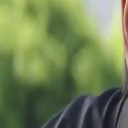
sebenarnya masih hidup dan telah menipu semua orang, termasuk men
juga mengaku bahawa dia menyimpan kebencian yang mendalam ter
dilakukan David selepas mengetahui kebenaran tentang Emily?
Click to copy the link
Click to copy the link
1 - 30
31 - 60
61 -70
Semua episod
1
2
3
4
5
6
7
8
9
11
12
13
14
15
16
17
18
19
20
21
22
23
24
25
31
32
33
34
35
36
37
38
39
40
41
42
43
44
45
61
62
63
64
65
66
67
68
69
70
Cadangan Untuk Anda