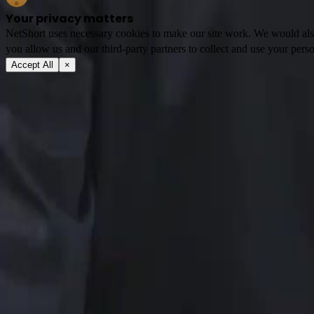
Your privacy matters
NetShort uses necessary cookies to make our site work. We would also l
you allow us and our third-party partners to collect and use your perso
Accept All
×
Tentang
Terma Perkhidmatan
Dasar Privasi
FAQ
Hubungi Kami
support@netshort.com
business@netshort.com
Komuniti
Siri Drama
Drama Epik
Drama pendek popular