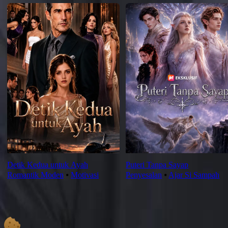
Detik Kedua untuk Ayah
Puteri Tanpa Sayap
Romantik Moden
⦁
Motivasi
Penyesalan
⦁
Ajar Si Sampah