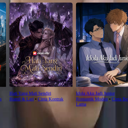
Hati Yang Mati Sendiri
Idola Aku Jadi Junior
h
Hamil & Lari
⦁
Cinta Kontrak
Romantik Moden
⦁
Cinta Be
Lama