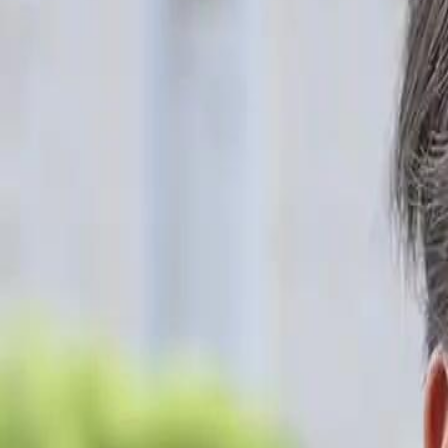
Drama ini tidak tersedia
Cinta Tersembunyi Di Taman Jiwa
Episod
10
2.0K
1.6K
Rujuk Semula
Hamil & Lari
Saling Mencintai
Kebenaran Yang Tersembunyi
Emily yang dipercayai telah mati, muncul semula dan mendedahkan
dendam terhadap David. Konflik semakin memuncak apabila David 