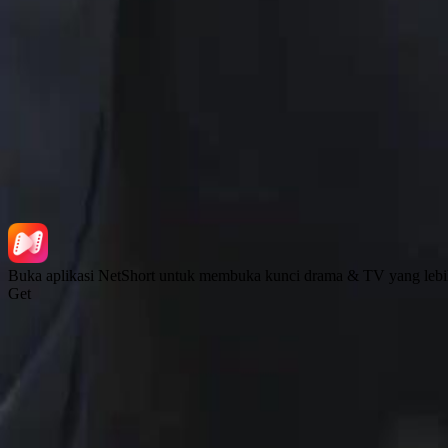
Muat turun Aplikasi
NetShort | All Rights Reserved |
2026
NETSTORY PTE. LTD.
Buka aplikasi NetShort untuk membuka kunci drama & TV yang lebi
Get
Laman Utama
Siri Drama