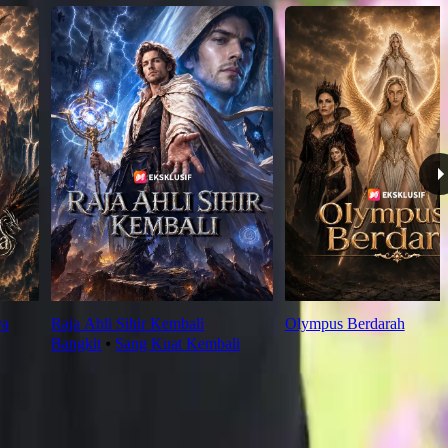
ya
Raja Ahli Sihir Kembali
Olympus Berdarah
Bangkit
⦁
Sang Kuat Kembali