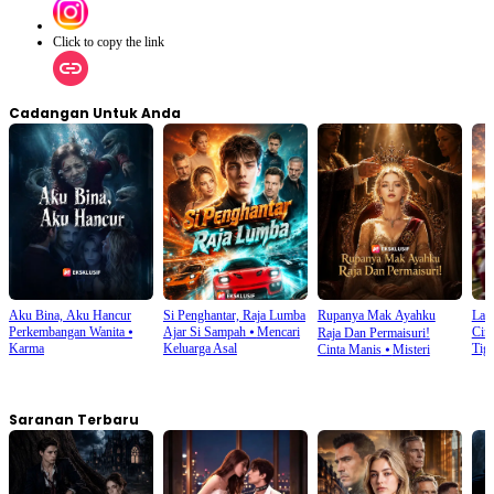
Click to copy the link
Cadangan Untuk Anda
Aku Bina, Aku Hancur
Si Penghantar, Raja Lumba
Rupanya Mak Ayahku
Lang
Perkembangan Wanita
⦁
Ajar Si Sampah
⦁
Mencari
Cin
Raja Dan Permaisuri!
Karma
Keluarga Asal
Tig
Cinta Manis
⦁
Misteri
Saranan Terbaru