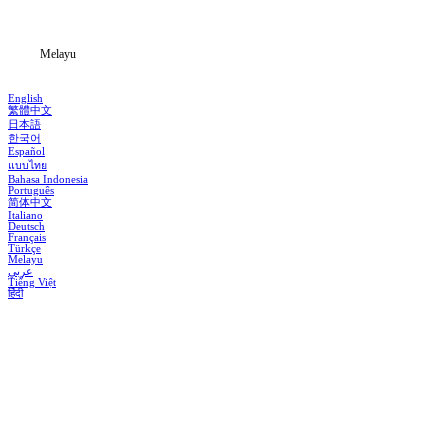
Blog
Melayu
English
繁體中文
日本語
한국어
Español
แบบไทย
Bahasa Indonesia
Português
简体中文
Italiano
Deutsch
Français
Türkçe
Melayu
عربي
Tiếng Việt
हिंदी