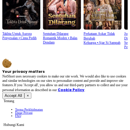
Takhta Untuk Aurora
Sentuhan Dilarang
Perkataan Askar Tidak
Jod
Penyesalan
⦁
Cinta Pedih
Romantik Moden
⦁
Balas
Berubah
Dis
Dendam
Keluarga
⦁
Ajar Si Sampah
Seri
Pen
Your privacy matters
NetShort uses necessary cookies to make our site work. We would also like to use cookies
and similar technologies on our sites to personalize content and provide and improve site
features.If you 'Accept all', you allow us and our third-party partners to collect and use your
Cookie Policy
personal irformation as described in our
.
Accept All
×
Tentang
Terma Perkhidmatan
Dasar Privasi
FAQ
Hubungi Kami