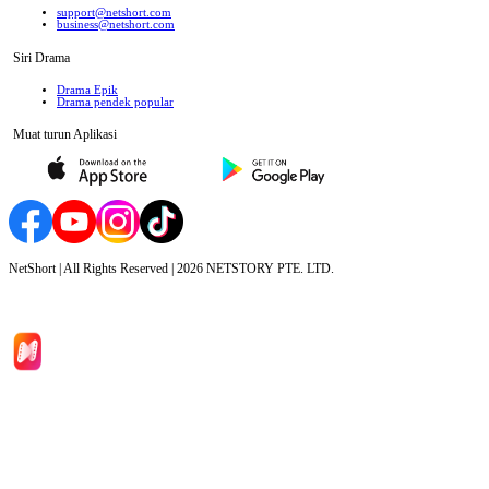
support@netshort.com
business@netshort.com
Siri Drama
Drama Epik
Drama pendek popular
Muat turun Aplikasi
NetShort | All Rights Reserved |
2026
NETSTORY PTE. LTD.
Laman Utama
Siri Drama
Muat Turun