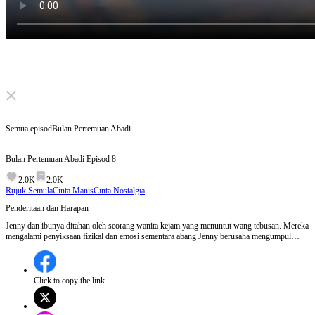
Click to unmute
Semua episod
Bulan Pertemuan Abadi
Bulan Pertemuan Abadi
Episod
8
2.0K
2.0K
Rujuk Semula
Cinta Manis
Cinta Nostalgia
Penderitaan dan Harapan
Jenny dan ibunya ditahan oleh seorang wanita kejam yang menuntut wang tebusan. Mereka
mengalami penyiksaan fizikal dan emosi sementara abang Jenny berusaha mengumpul
wang untuk membebaskan mereka. Konflik semakin memuncak apabila wanita itu
mengancam akan membunuh ibu Jenny jika wang tidak dibayar.Adakah abang Jenny
berjaya mengumpul wang tebusan dan menyelamatkan mereka?
Click to copy the link