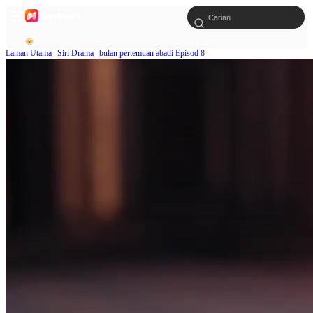
Laman Utama
Siri Drama
bulan pertemuan abadi Episod 8