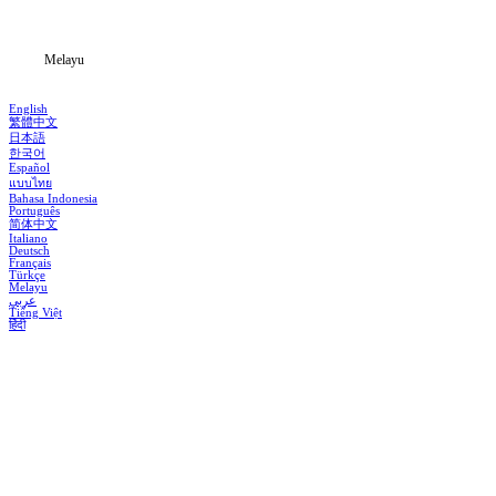
Blog
Melayu
English
繁體中文
日本語
한국어
Español
แบบไทย
Bahasa Indonesia
Português
简体中文
Italiano
Deutsch
Français
Türkçe
Melayu
عربي
Tiếng Việt
हिंदी