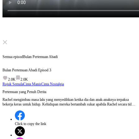
Click to unmute
Semua episod
Bulan Pertemuan Abadi
Bulan Pertemuan Abadi
Episod
3
2.0K
2.0K
Rujuk Semula
Cinta Manis
Cinta Nostalgia
Pertemuan yang Penuh Derita
Rachel mengimbau masa lalu yang menyedihkan ketika dia dan anak-anaknya terpaksa
bekerja keras untuk hidup. Kehidupan mereka bertambah sukar apabila Rachel secara tidak
sengaja merosakkan bulu cerpelai seorang wanita kaya yang kemudian mengancam akan
membawa Rachel ke kelab malam sebagai bayaran. Jack, yang kini seorang panglima,
masih merindui Rachel dan bertekad untuk melindunginya.Adakah Jack akan tiba tepat
pada masanya untuk menyelamatkan Rachel dari cengkaman wanita kejam itu?
Click to copy the link