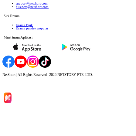
support@netshort.com
business@netshort.com
Siri Drama
Drama Epik
Drama pendek popular
Muat turun Aplikasi
NetShort | All Rights Reserved |
2026
NETSTORY PTE. LTD.
Laman Utama
Siri Drama
Muat Turun