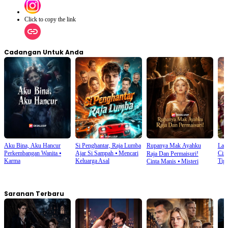
Click to copy the link
Cadangan Untuk Anda
Aku Bina, Aku Hancur
Si Penghantar, Raja Lumba
Rupanya Mak Ayahku
Lang
Perkembangan Wanita
⦁
Ajar Si Sampah
⦁
Mencari
Cin
Raja Dan Permaisuri!
Karma
Keluarga Asal
Tig
Cinta Manis
⦁
Misteri
Saranan Terbaru