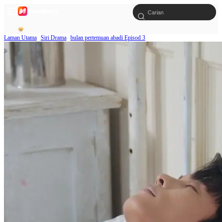
Laman Utama
Siri Drama
bulan pertemuan abadi Episod 3