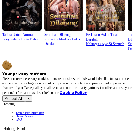
Takhta Untuk Aurora
Sentuhan Dilarang
Perkataan Askar Tidak
Jod
Penyesalan
⦁
Cinta Pedih
Romantik Moden
⦁
Balas
Berubah
Dis
Dendam
Keluarga
⦁
Ajar Si Sampah
Seri
Pen
Your privacy matters
NetShort uses necessary cookies to make our site work. We would also like to use cookies
and similar technologies on our sites to personalize content and provide and improve site
features.If you 'Accept all', you allow us and our third-party partners to collect and use your
Cookie Policy
personal irformation as described in our
.
Accept All
×
Tentang
Terma Perkhidmatan
Dasar Privasi
FAQ
Hubungi Kami