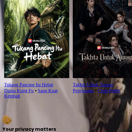
Tukang Pancing Itu Hebat
Takhta Untuk Aurora
Dunia Kung Fu
⦁
Sang Kuat
Penyesalan
⦁
Cinta Pedih
Kembali
Your privacy matters