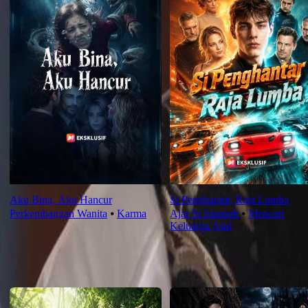
Aku Bina, Aku Hancur
Si Penghantar, Raja Lumba
Perkembangan Wanita
⦁
Karma
Ajar Si Sampah
⦁
Mencari
Keluarga Asal
Saranan Terbaru