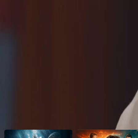
sementara Jane merancang untuk berjumpa dengan Zoe. Rekod peru
serius tiga tahun lalu, yang mungkin berkaitan dengan kebakaran ya
ayahnya.Adakah Jane akan berjaya membongkar rahsia sebenar di seba
Click to copy the link
Click to copy the link
1 - 30
31 -56
Semua episod
1
2
3
4
5
6
7
8
9
10
11
12
13
14
15
16
17
18
19
20
21
22
31
32
33
34
35
36
37
38
40
41
42
43
44
45
46
47
48
49
50
51
52
53
54
Cadangan Untuk Anda