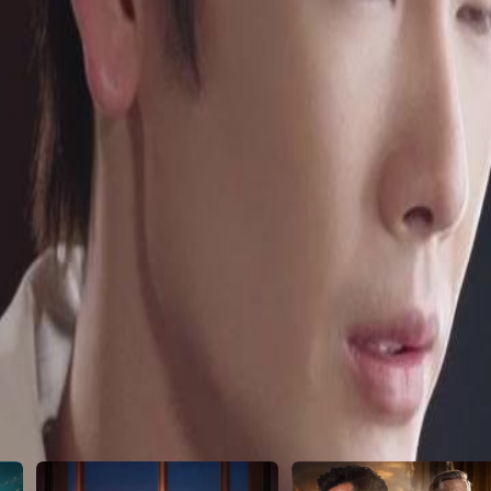
batan Ava menunjukkan kecederaan
ng hampir meragut nyawa Jane dan
lik kebakaran tiga tahun lalu?
23
24
25
26
27
28
29
30
55
56