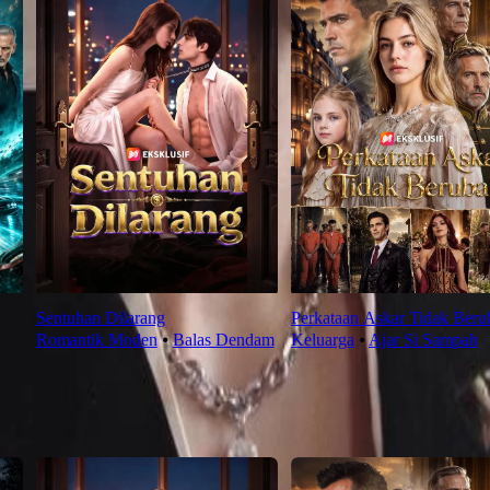
Sentuhan Dilarang
Perkataan Askar Tidak Beru
Romantik Moden
⦁
Balas Dendam
Keluarga
⦁
Ajar Si Sampah