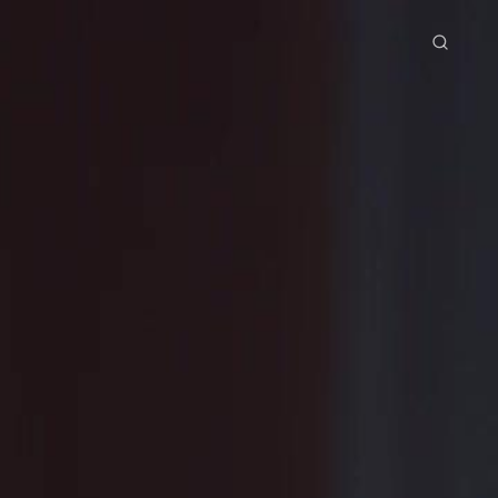
tama
Siri Drama
Muat Turun
Blog
ย
Bahasa Indonesia
Português
简体中文
g Việt
हिंदी
9