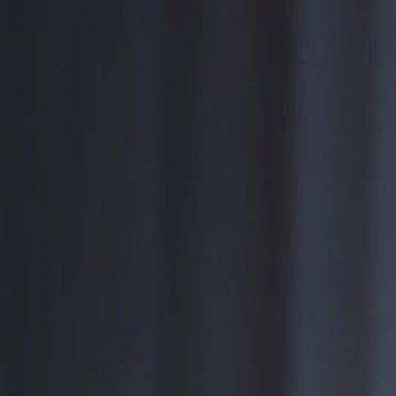
Log Masuk & Mulakan Pengalaman
Eksklusif!
Log Masuk