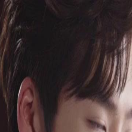
sih menyimpan dendam terhadap Zoe
n di antara Jane dan Leo,