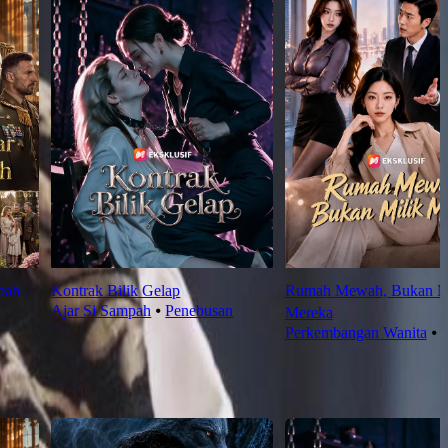
bah
Kontrak Bilik Gelap
Rumah Mewah, Bukan Mi
Ajar Si Sampah
⦁
Penebusan
Mereka
Perkembangan Wanita
⦁