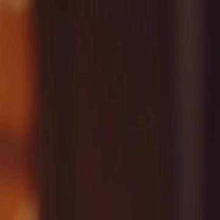
Laman U
Melayu
English
繁體中文
日本語
한국어
Español
แบบไท
Italiano
Deutsch
Français
Türkçe
Melayu
عربي
Tiến
Laman Utama
Siri Drama
api dendam cinta yang terkubur Episod 3