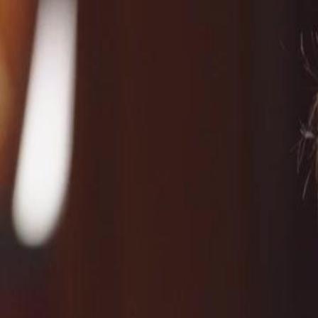
Drama ini tidak tersedia
Api Dendam, Cinta yang Terkubur
Episod
39
2.0K
2.1K
Bangkit
Rujuk Semula
Ajar Si Sampah
Rahsia Tiga Tahun Lalu
Jane dan Leo bertemu selepas tiga tahun berpisah, dengan Jane ma
yang cuba membunuhnya. Owen muncul dan mula mencurigai hubunga