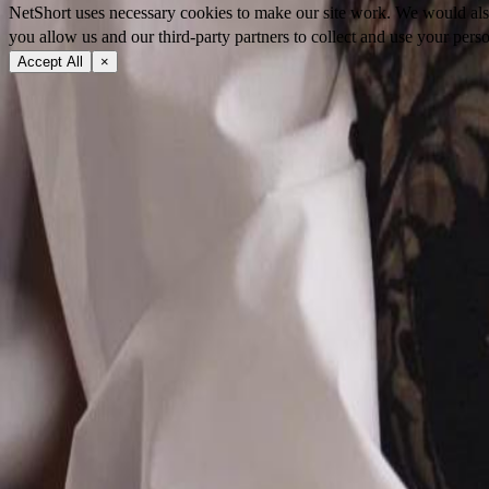
NetShort uses necessary cookies to make our site work. We would also l
you allow us and our third-party partners to collect and use your perso
Accept All
×
Tentang
Terma Perkhidmatan
Dasar Privasi
FAQ
Hubungi Kami
support@netshort.com
business@netshort.com
Komuniti
Siri Drama
Drama Epik
Drama pendek popular
Muat turun Aplikasi