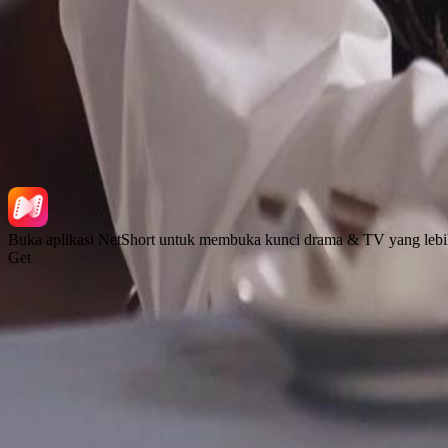
NetShort | All Rights Reserved |
2026
NETSTORY PTE. LTD.
Buka aplikasi NetShort untuk membuka kunci drama & TV yang lebi
Get
Laman Utama
Siri Drama
Muat Turun