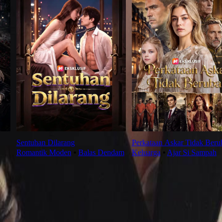
Sentuhan Dilarang
Perkataan Askar Tidak Beru
Romantik Moden
⦁
Balas Dendam
Keluarga
⦁
Ajar Si Sampah