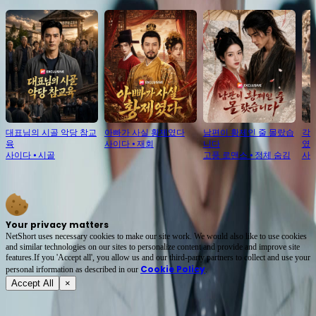
최신 추천
대표님의 시골 악당 참교
아빠가 사실 황제였다
남편이 황제인 줄 몰랐습
각성
육
사이다
⦁
재회
니다
였
사이다
⦁
시골
고풍 로맨스
⦁
정체 숨김
사
Your privacy matters
NetShort uses necessary cookies to make our site work. We would also like to use cookies
and similar technologies on our sites to personalize content and provide and improve site
features.If you 'Accept all', you allow us and our third-party partners to collect and use your
Cookie Policy
personal irformation as described in our
.
Accept All
×
관하여...