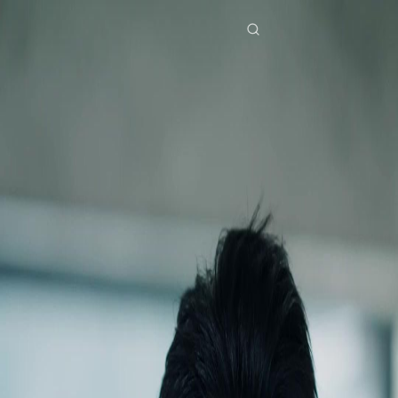
홈
드라마 시리즈
죄인의 심판 제11화
본 드라마는 이미 내렸습니다
NetShort 앱 다운로드
전체 회차
죄인의 심판
죄인의 심판
제
11
화
2.3K
4.1K
짝사랑 성취
계약 연애
재벌가의 원한
위험한 내기
완청성과 심흥안 사이의 갈등이 고조되며, 심흥안은 완청성에게 엄마를 찾지 못하
게 하는 조건으로 내기를 제안합니다. 낙월영과 군수천의 등장으로 상황은 더욱 복
잡해지고, 완청성은 위험한 선택을 하게 됩니다.완청성은 과연 심흥안의 내기에서
이길 수 있을까요?