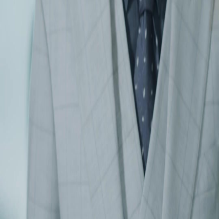
이용약관
개인정보 처리방침
FAQ
고객센터
support@netshort.com
business@netshort.com
드라마 시리즈
에픽 드라마
인기 숏폼 드라마
앱 다운로드
NetShort | All Rights Reserved |
2026
NETSTORY PTE. LTD.