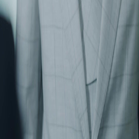
홈
드라마 시리즈
다운로드
블로그
한국어
English
繁體中文
日本語
한국어
Español
แบบไทย
Bahasa Indonesia
Português
简体中文
Italiano
Deutsch
Français
Türkçe
Melayu
عربي
Tiếng Việt
हिंदी