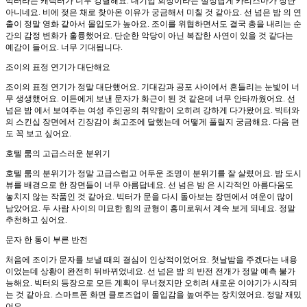
빅터라는 캐릭터가 너무 강렬해요. 대기업 회장이라는 설정답게 카리스마가 장난
아니네요. 비에 젖은 채로 찾아온 이유가 궁금해서 미칠 것 같아요. 선 넘은 밤 의 연
출이 정말 영화 같아서 몰입도가 높아요. 조이를 위협하면서도 결국 총을 내리는 순
간의 감정 변화가 훌륭했어요. 단순한 악당이 아닌 복잡한 사연이 있을 것 같다는
예감이 들어요. 너무 기대됩니다.
조이의 표정 연기가 대단해요
조이의 표정 연기가 정말 대단했어요. 기대감과 공포 사이에서 흔들리는 눈빛이 너
무 생생했어요. 이든에게 보낸 문자가 화근이 된 것 같은데 너무 안타까웠어요. 선
넘은 밤 에서 보여주는 여성 주인공의 취약함이 오히려 강하게 다가왔어요. 빅터와
의 스킨십 장면에서 긴장감이 최고조에 달했는데 어떻게 풀릴지 궁금해요. 다음 편
도 꼭 보고 싶어요.
호텔 룸의 고급스러운 분위기
호텔 룸의 분위기가 정말 고급스럽고 어두운 조명이 분위기를 잘 살렸어요. 밤 도시
뷰를 배경으로 한 장면들이 너무 아름답네요. 선 넘은 밤 은 시각적인 아름다움도
놓치지 않는 작품인 것 같아요. 빅터가 문을 다시 돌아보는 장면에서 여운이 많이
남았어요. 두 사람 사이의 미묘한 힘의 균형이 흥미로워서 계속 보게 되네요. 정말
추천하고 싶어요.
문자 한 통이 부른 반전
처음에 조이가 문자를 보낼 때의 결심이 인상적이었어요. 첫날밤을 주겠다는 내용
이었는데 상황이 완전히 뒤바뀌었네요. 선 넘은 밤 의 반전 전개가 정말 예측 불가
능해요. 빅터의 등장으로 모든 계획이 무너졌지만 오히려 새로운 이야기가 시작되
는 것 같아요. 스마트폰 화면 클로즈업이 몰입감을 높여주는 장치였어요. 정말 재밌
어요.