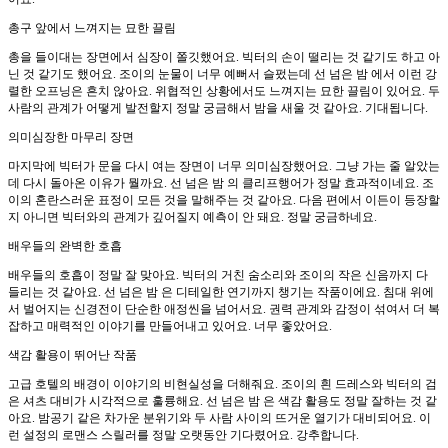
총구 앞에서 느껴지는 묘한 끌림
총을 들이대는 장면에서 심장이 쫄깃했어요. 빅터의 손이 떨리는 것 같기도 하고 아
닌 것 같기도 했어요. 조이의 눈물이 너무 예뻐서 슬펐는데 선 넘은 밤 에서 이런 강
렬한 오프닝은 흔치 않아요. 위협적인 상황에서도 느껴지는 묘한 끌림이 있어요. 두
사람의 관계가 어떻게 발전할지 정말 궁금해서 밤을 새울 것 같아요. 기대됩니다.
의미심장한 마무리 장면
마지막에 빅터가 문을 다시 여는 장면이 너무 의미심장했어요. 그냥 가는 줄 알았는
데 다시 돌아온 이유가 뭘까요. 선 넘은 밤 의 클리프행어가 정말 효과적이네요. 조
이의 혼란스러운 표정이 모든 것을 말해주는 것 같아요. 다음 편에서 이든이 등장할
지 아니면 빅터와의 관계가 깊어질지 예측이 안 돼요. 정말 궁금하네요.
배우들의 완벽한 호흡
배우들의 호흡이 정말 잘 맞아요. 빅터의 거친 숨소리와 조이의 작은 신음까지 다
들리는 것 같아요. 선 넘은 밤 은 디테일한 연기까지 챙기는 작품이에요. 침대 위에
서 벌어지는 신경전이 단순한 애정씬을 넘어서요. 권력 관계와 감정이 섞여서 더 복
잡하고 매력적인 이야기를 만들어내고 있어요. 너무 좋았어요.
색감 활용이 뛰어난 작품
고급 호텔의 배경이 이야기의 비현실성을 더해줘요. 조이의 흰 드레스와 빅터의 검
은 셔츠 대비가 시각적으로 훌륭해요. 선 넘은 밤 은 색감 활용도 정말 잘하는 것 같
아요. 밤공기 같은 차가운 분위기와 두 사람 사이의 뜨거운 열기가 대비되어요. 이
런 설정의 로맨스 스릴러를 정말 오랫동안 기다렸어요. 강추합니다.