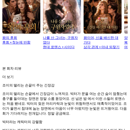
왕의 후회
나를 산 그녀는, 구원자
왕이여, 신을 배신한 대
양심
후회
⦁
첫눈에 반함
였다
가다
복
현대 로맨스
⦁
사이다
삼각 관계
⦁
아내 되찾기
여
본 회차 리뷰
더 보기
조이의 떨리는 손끝이 주는 긴장감
조이의 떨리는 손끝에서 긴장감이 느껴져요. 빅터가 문을 여는 순간 숨이 멈췄는데
총구를 들이대는 장면은 정말 소름 돋았어요. 선 넘은 밤 에서 이런 스릴러 로맨스
는 처음 봤네요. 빅터의 젖은 머리카락과 눈빛이 위험하면서도 매혹적이었어요. 조
이가 울면서 침대에 눕는 장면에서 마음이 너무 아팠지만 눈빛은 뜨거웠어요. 다음
회가 기다려지는 전개입니다. 정말 궁금해요.
빅터라는 캐릭터의 강렬함