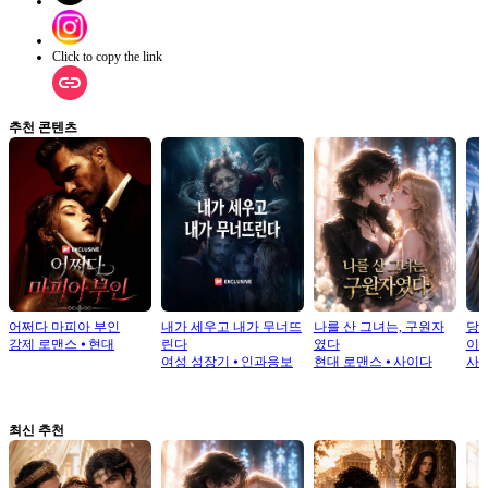
Click to copy the link
추천 콘텐츠
어쩌다 마피아 부인
내가 세우고 내가 무너뜨
나를 산 그녀는, 구원자
당신
강제 로맨스
⦁
현대
린다
였다
이
여성 성장기
⦁
인과응보
현대 로맨스
⦁
사이다
사
최신 추천