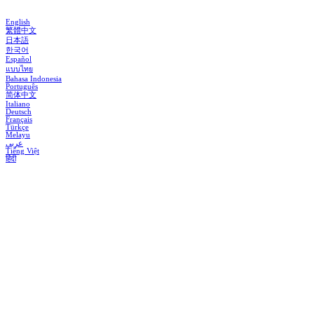
English
繁體中文
日本語
한국어
Español
แบบไทย
Bahasa Indonesia
Português
简体中文
Italiano
Deutsch
Français
Türkçe
Melayu
عربي
Tiếng Việt
हिंदी