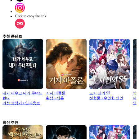
Click to copy the link
추천 콘텐츠
내가 세우고 내가 무너뜨
거지 아폴론
도시 신의 S5
약골
린다
환생
⦁
재혼
선협물
⦁
우연한 인연
다
여성 성장기
⦁
인과응보
인
최신 추천