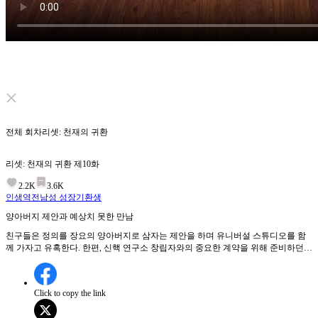
Click to unmute
전체 회차
리셋: 천재의 귀환
리셋: 천재의 귀환
제
10
화
2.2K
3.6K
인생역전
남성 성장기
환생
양아버지 제안과 예상치 못한 만남
친구들은 정의를 장요의 양아버지로 삼자는 제안을 하며 유니버설 스튜디오를 함
께 가자고 유혹한다. 한편, 신핵 연구소 창립자와의 중요한 계약을 위해 준비하던
중, 예상치 못한 인물이 나타나 모두를 놀라게 한다.과연 신핵 연구소 창립자의 정
체는 누구일까?
Click to copy the link