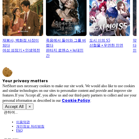
재봉사, 백화점 사장이
죽음에서 돌아와 그를 버
도시 신의 S5
약골
되다
렸다
선협물
⦁
우연한 인연
다
여성 성장기
⦁
인생역전
판타지 로맨스
⦁
늑대인
인
간
Your privacy matters
NetShort uses necessary cookies to make our site work. We would also like to use cookies
and similar technologies on our sites to personalize content and provide and improve site
features.If you 'Accept all', you allow us and our third-party partners to collect and use your
Cookie Policy
personal irformation as described in our
.
Accept All
×
관하여...
이용약관
개인정보 처리방침
FAQ