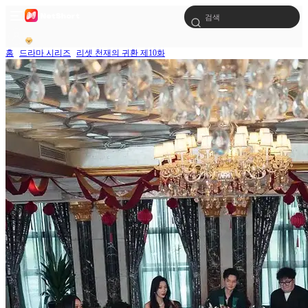
홈
드라마 시리즈
리셋 천재의 귀환 제10화