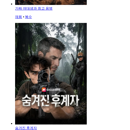
가짜 여대생과 최고 용병
재회
⦁
복수
숨겨진 후계자