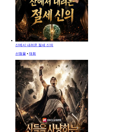
산에서 내려온 절세 신의
선협물
⦁
재회