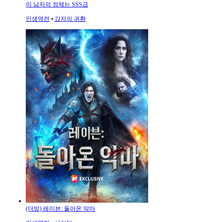
이 남자의 정체는 SSS급
인생역전
⦁
강자의 귀환
(더빙) 레이븐: 돌아온 악마