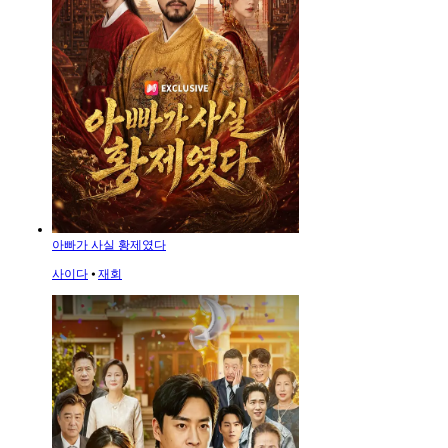
아빠가 사실 황제였다
사이다
⦁
재회