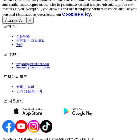
and similar technologies on our sites to personalize content and provide and improve site
features.If you 'Accept all', you allow us and our third-party partners to collect and use your
Cookie Policy
personal irformation as described in our
.
Accept All
×
관하여...
이용약관
개인정보 처리방침
FAQ
고객센터
support@netshort.com
business@netshort.com
드라마 시리즈
에픽 드라마
인기 숏폼 드라마
앱 다운로드
NetShort | All Rights Reserved |
2026
NETSTORY PTE. LTD.