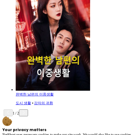
완벽한 남편의 이중생활
도시 생활
⦁
강자의 귀환
1
/
2
Your privacy matters
NetShort uses necessary cookies to make our site work. We would also like to use cookies