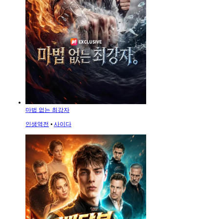
마법 없는 최강자
인생역전
⦁
사이다