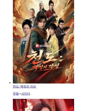
천도: 백정의 각성
무협
⦁
사이다