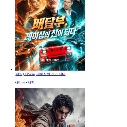
(더빙) 배달부, 레이싱의 신이 되다
사이다
⦁
재회