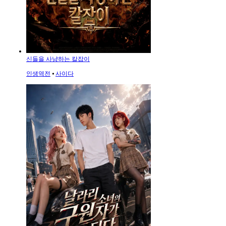
신들을 사냥하는 칼잡이
인생역전
⦁
사이다