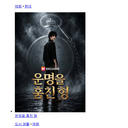
재회
⦁
현대
운명을 훔친 형
도시 생활
⦁
재회