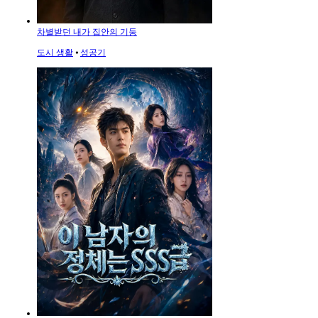
차별받던 내가 집안의 기둥
도시 생활
⦁
성공기