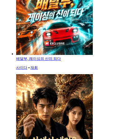
배달부, 레이싱의 신이 되다
사이다
⦁
재회