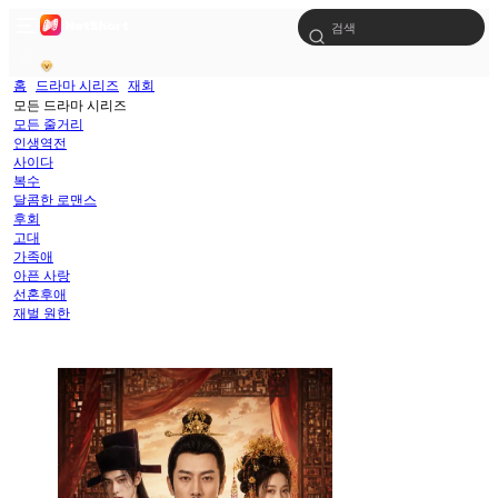
홈
드라마 시리즈
재회
모든 드라마 시리즈
모든 줄거리
인생역전
사이다
복수
달콤한 로맨스
후회
고대
가족애
아픈 사랑
선혼후애
재벌 원한