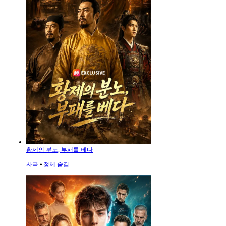
황제의 분노, 부패를 베다
사극
⦁
정체 숨김