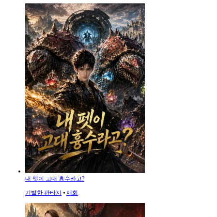
내 펫이 고대 흉수라고?
기발한 판타지
⦁
재회