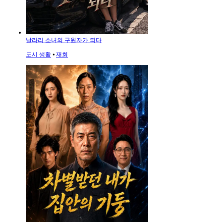
날라리 소녀의 구원자가 되다
도시 생활
⦁
재회