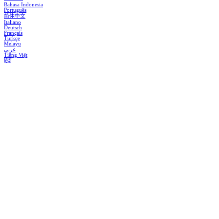
Bahasa Indonesia
Português
简体中文
Italiano
Deutsch
Français
Türkçe
Melayu
عربي
Tiếng Việt
हिंदी