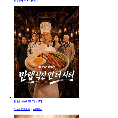
인생역전
⦁
사이다
만렙 식신 인 더 시티
도시 판타지
⦁
사이다