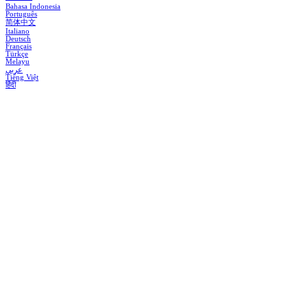
Bahasa Indonesia
Português
简体中文
Italiano
Deutsch
Français
Türkçe
Melayu
عربي
Tiếng Việt
हिंदी