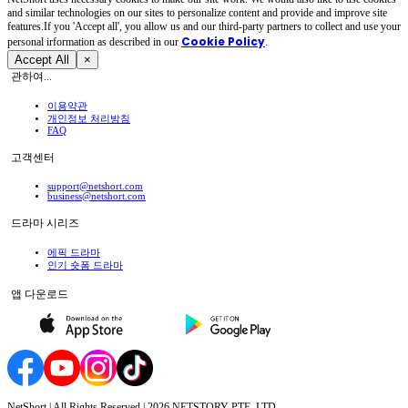
and similar technologies on our sites to personalize content and provide and improve site
features.If you 'Accept all', you allow us and our third-party partners to collect and use your
Cookie Policy
personal irformation as described in our
.
Accept All
×
관하여...
이용약관
개인정보 처리방침
FAQ
고객센터
support@netshort.com
business@netshort.com
드라마 시리즈
에픽 드라마
인기 숏폼 드라마
앱 다운로드
NetShort | All Rights Reserved |
2026
NETSTORY PTE. LTD.