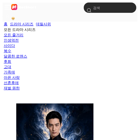
홈
드라마 시리즈
데릴사위
모든 드라마 시리즈
모든 줄거리
인생역전
사이다
복수
달콤한 로맨스
후회
고대
가족애
아픈 사랑
선혼후애
재벌 원한