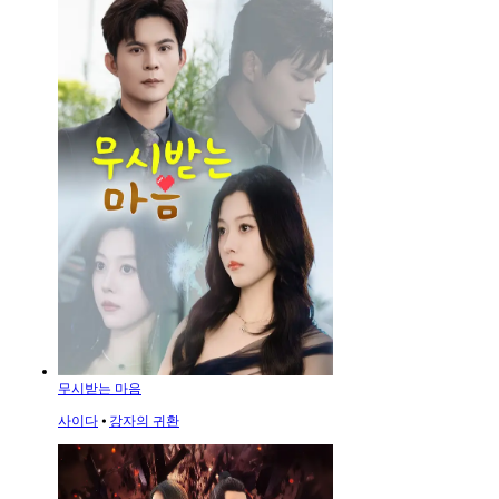
무시받는 마음
사이다
⦁
강자의 귀환