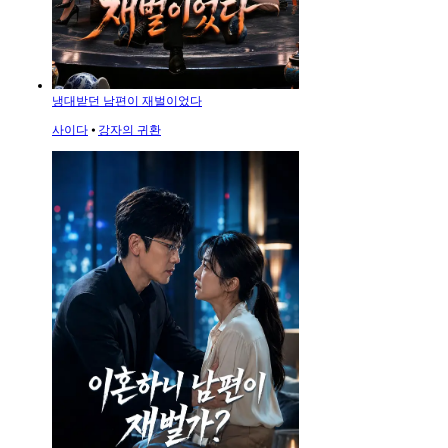
냉대받던 남편이 재벌이었다
사이다
⦁
강자의 귀환