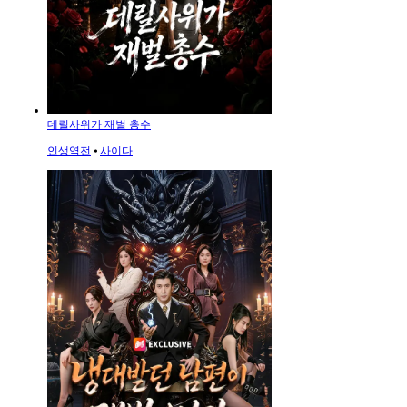
데릴사위가 재벌 총수
인생역전
⦁
사이다