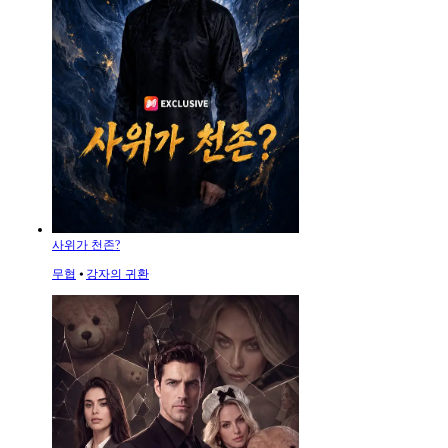
사위가 천존?
무협
⦁
강자의 귀환