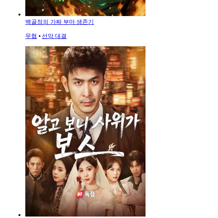
백골정의 가짜 부마 생존기
무협
⦁
선악 대결