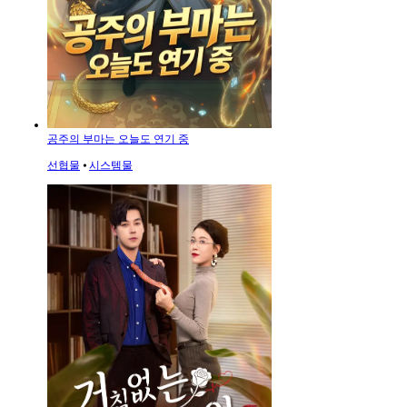
공주의 부마는 오늘도 연기 중
선협물
⦁
시스템물