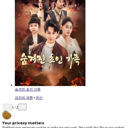
숨겨진 초인 가족
강자의 귀환
⦁
전신
1
/
2
Your privacy matters
NetShort uses necessary cookies to make our site work. We would also like to use cookies