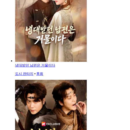
냉대받던 남편은 거물이다
도시 판타지
⦁
후회