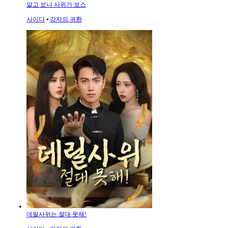
알고 보니 사위가 보스
사이다
⦁
강자의 귀환
데릴사위는 절대 못해!