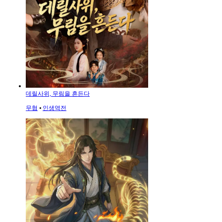
데릴사위, 무림을 흔든다
무협
⦁
인생역전