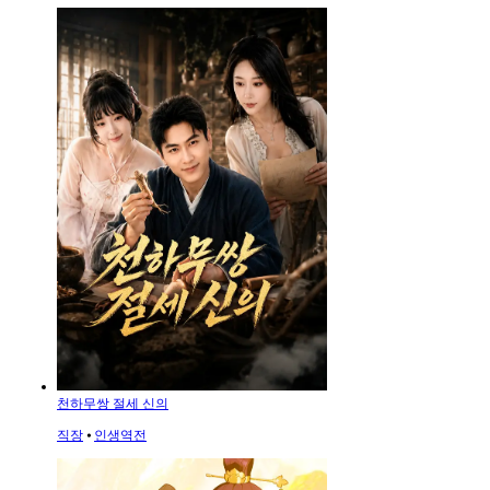
천하무쌍 절세 신의
직장
⦁
인생역전