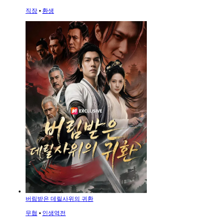
직장
⦁
환생
버림받은 데릴사위의 귀환
무협
⦁
인생역전