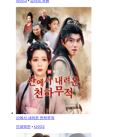
사이다
⦁
강자의 귀환
산에서 내려온 천하무적
인생역전
⦁
사이다