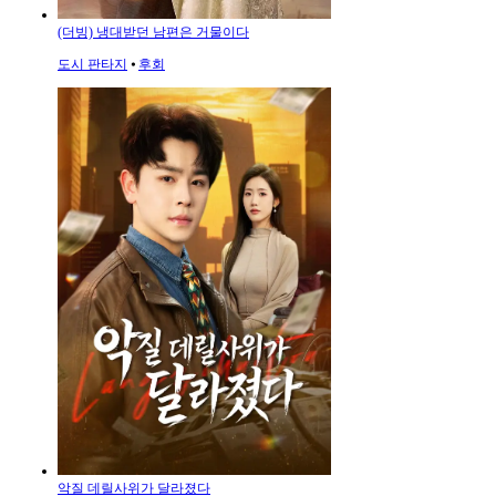
(더빙) 냉대받던 남편은 거물이다
도시 판타지
⦁
후회
악질 데릴사위가 달라졌다