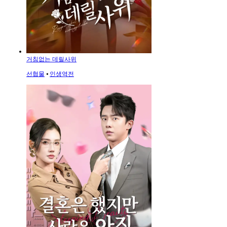
거침없는 데릴사위
선협물
⦁
인생역전