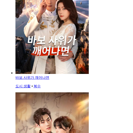
바보 사위가 깨어나면
도시 생활
⦁
복수