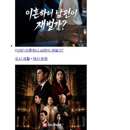
(더빙) 이혼하니 남편이 재벌가?
도시 생활
⦁
재산 분쟁