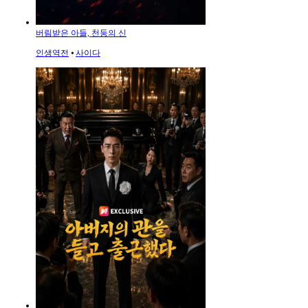
버림받은 아들, 천둥의 신
인생역전
⦁
사이다