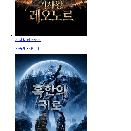
기사왕 레오노르
가족애
⦁
사이다