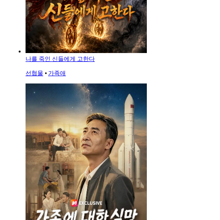
나를 죽인 신들에게 고한다
선협물
⦁
가족애