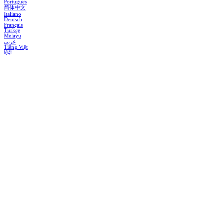
Português
简体中文
Italiano
Deutsch
Français
Türkçe
Melayu
عربي
Tiếng Việt
हिंदी