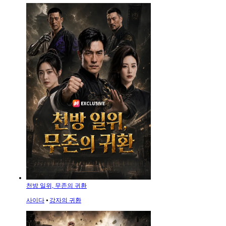
천방 일위, 무존의 귀환
사이다
⦁
강자의 귀환