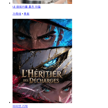
내 캠핑카를 훔친 자들
가족애
⦁
후회
아이언 기적