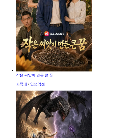
작은 씨앗이 만든 큰 꿈
가족애
⦁
인생역전