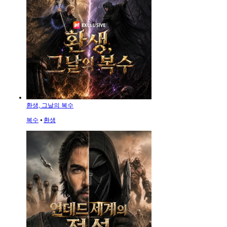
환생, 그날의 복수
복수
⦁
환생