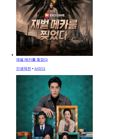
재벌 메카를 찢었다
인생역전
⦁
사이다