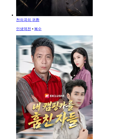
천의곡의 귀환
인생역전
⦁
복수