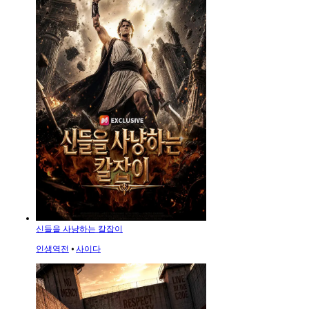
신들을 사냥하는 칼잡이
인생역전
⦁
사이다