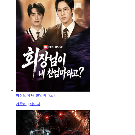
회장님이 내 친엄마라고?
가족애
⦁
사이다