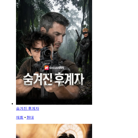
숨겨진 후계자
재회
⦁
현대