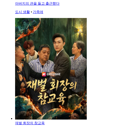
아버지의 관을 들고 출근했다
도시 생활
⦁
가족애
재벌 회장의 참교육