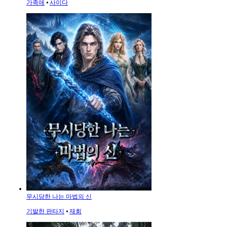
가족애
⦁
사이다
무시당한 나는 마법의 신
기발한 판타지
⦁
재회