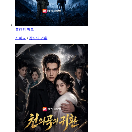
혹한의 귀로
사이다
⦁
강자의 귀환