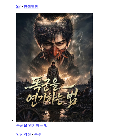
SF
⦁
인생역전
폭군을 연기하는 법
인생역전
⦁
복수