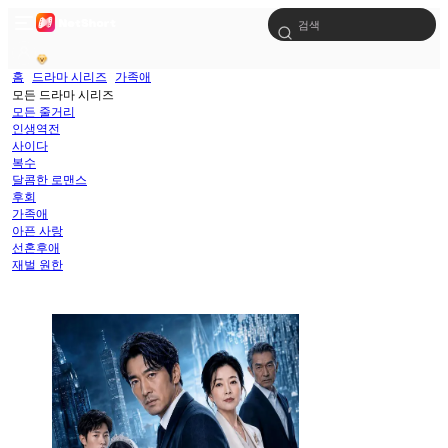
홈
드라마 시리즈
가족애
모든 드라마 시리즈
모든 줄거리
인생역전
사이다
복수
달콤한 로맨스
후회
가족애
아픈 사랑
선혼후애
재벌 원한