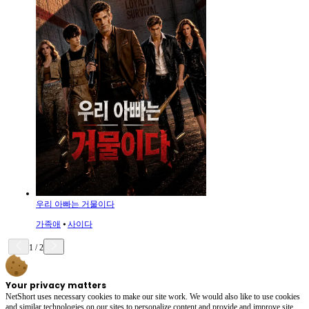
우리 아빠는 거물이다
가족애
⦁
사이다
1
/
2
Your privacy matters
NetShort uses necessary cookies to make our site work. We would also like to use cookies
and similar technologies on our sites to personalize content and provide and improve site