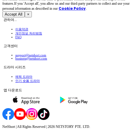
features.If you 'Accept all', you allow us and our third-party partners to collect and use your
Cookie Policy
personal irformation as described in our
.
Accept All
×
관하여...
이용약관
개인정보 처리방침
FAQ
고객센터
support@netshort.com
business@netshort.com
드라마 시리즈
에픽 드라마
인기 숏폼 드라마
앱 다운로드
NetShort | All Rights Reserved |
2026
NETSTORY PTE. LTD.