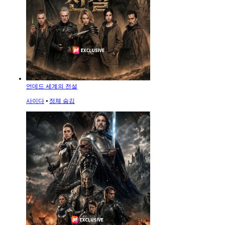
언데드 세계의 전설
사이다
⦁
정체 숨김