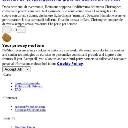
Dopo sette anni di matrimonio, Hermione sopporta l’indifferenza del marito Christopher,
convinta di poterlo cambiare. Nel giorno del suo compleanno vola a Los Angeles e lo
scopre con un’altra donna, che la loro figlia chiama “mamma”. Spezzata, Hermione se ne va
per ricostruire la sua carriera di ballerina. Quando torna a brillare, Christopher comprende
di averla sempre amata, ma ormai l’ha persa per sempre.
1
/
3
Your privacy matters
NetShort uses necessary cookies to make our site work. We would also like to use cookies
and similar technologies on our sites to personalize content and provide and improve site
features.If you 'Accept all', you allow us and our third-party partners to collect and use your
Cookie Policy
personal irformation as described in our
.
Accept All
×
Cerca
Termini di servizio
Politica sulla Privacy
FAQ
Contattaci
support@netshort.com
business@netshort.com
Serie TV
Dramma Epico