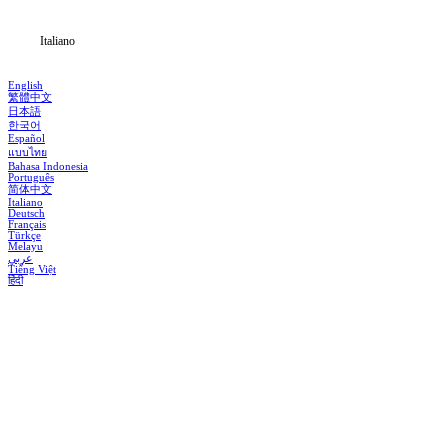
Italiano
English
繁體中文
日本語
한국어
Español
แบบไทย
Bahasa Indonesia
Português
简体中文
Italiano
Deutsch
Français
Türkçe
Melayu
عربي
Tiếng Việt
हिंदी