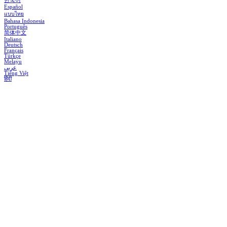
한국어
Español
แบบไทย
Bahasa Indonesia
Português
简体中文
Italiano
Deutsch
Français
Türkçe
Melayu
عربي
Tiếng Việt
हिंदी