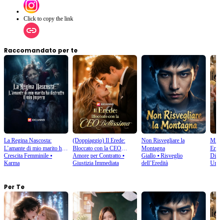
Click to copy the link
Raccomandato per te
La Regina Nascosta:
(Doppiaggio) Il Erede:
Non Risvegliare la
Mi 
L’amante di mio marito ha
Bloccato con la CEO
Montagna
Erro
Crescita Femminile
⦁
Amore per Contratto
⦁
Giallo
⦁
Risveglio
Disp
distrutto il mio impero
Bellissima
Karma
Giustizia Immediata
dell’Eredità
Urb
Per Te