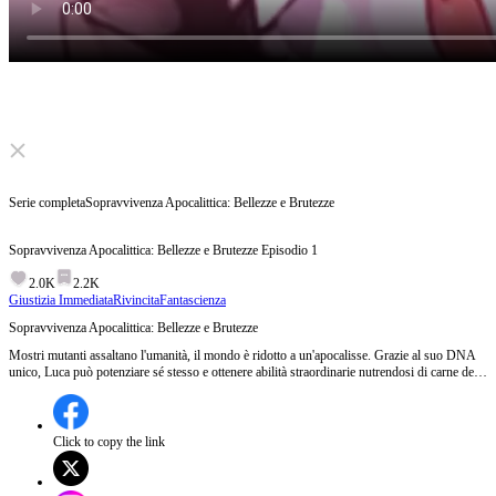
Click to unmute
Serie completa
Sopravvivenza Apocalittica: Bellezze e Brutezze
Sopravvivenza Apocalittica: Bellezze e Brutezze
Episodio
1
2.0K
2.2K
Giustizia Immediata
Rivincita
Fantascienza
Sopravvivenza Apocalittica: Bellezze e Brutezze
Mostri mutanti assaltano l'umanità, il mondo è ridotto a un'apocalisse. Grazie al suo DNA
unico, Luca può potenziare sé stesso e ottenere abilità straordinarie nutrendosi di carne dei
mostri. Tra le macerie, accumula risorse e sopravvive accompagnato da belle compagne,
avviandosi infine su un viaggio per salvare il mondo.
Click to copy the link