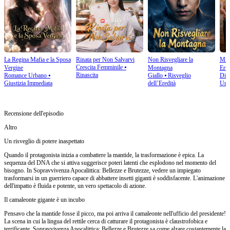
La Regina Mafia e la Sposa
Rinata per Non Salvarvi
Non Risvegliare la
Mi 
Crescita Femminile
⦁
Vergine
Montagna
Erro
Rinascita
Romance Urbano
⦁
Giallo
⦁
Risveglio
Disp
Giustizia Immediata
dell’Eredità
Urb
Recensione dell'episodio
Altro
Un risveglio di potere inaspettato
Quando il protagonista inizia a combattere la mantide, la trasformazione è epica. La
sequenza del DNA che si attiva suggerisce poteri latenti che esplodono nel momento del
bisogno. In Sopravvivenza Apocalittica: Bellezze e Brutezze, vedere un impiegato
trasformarsi in un guerriero capace di abbattere insetti giganti è soddisfacente. L'animazione
dell'impatto è fluida e potente, un vero spettacolo di azione.
Il camaleonte gigante è un incubo
Pensavo che la mantide fosse il picco, ma poi arriva il camaleonte nell'ufficio del presidente!
La scena in cui la lingua del rettile cerca di catturare il protagonista è claustrofobica e
terrificante. Sopravvivenza Apocalittica: Bellezze e Brutezze sa come alzare costantemente la