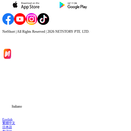
NetShort | All Rights Reserved |
2026
NETSTORY PTE. LTD.
Inizio
Categoria
Scarica
Notizia
Italiano
English
繁體中文
日本語