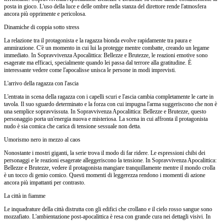
posta in gioco. L'uso della luce e delle ombre nella stanza del direttore rende l'atmosfera
ancora più opprimente e pericolosa.
Dinamiche di coppia sotto stress
La relazione tra il protagonista e la ragazza bionda evolve rapidamente tra paura e
ammirazione. C'è un momento in cui lui la protegge mentre combatte, creando un legame
immediato. In Sopravvivenza Apocalittica: Bellezze e Brutezze, le reazioni emotive sono
esagerate ma efficaci, specialmente quando lei passa dal terrore alla gratitudine. È
interessante vedere come l'apocalisse unisca le persone in modi imprevisti.
L'arrivo della ragazza con l'ascia
L'entrata in scena della ragazza con i capelli scuri e l'ascia cambia completamente le carte in
tavola. Il suo sguardo determinato e la forza con cui impugna l'arma suggeriscono che non è
una semplice sopravvissuta. In Sopravvivenza Apocalittica: Bellezze e Brutezze, questo
personaggio porta un'energia nuova e misteriosa. La scena in cui affronta il protagonista
nudo è sia comica che carica di tensione sessuale non detta.
Umorismo nero in mezzo al caos
Nonostante i mostri giganti, la serie trova il modo di far ridere. Le espressioni chibi dei
personaggi e le reazioni esagerate alleggeriscono la tensione. In Sopravvivenza Apocalittica:
Bellezze e Brutezze, vedere il protagonista mangiare tranquillamente mentre il mondo crolla
è un tocco di genio comico. Questi momenti di leggerezza rendono i momenti di azione
ancora più impattanti per contrasto.
La città in fiamme
Le inquadrature della città distrutta con gli edifici che crollano e il cielo rosso sangue sono
mozzafiato. L'ambientazione post-apocalittica è resa con grande cura nei dettagli visivi. In