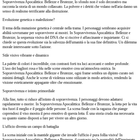
Sopravvivenza Apocalittica: Bellezze e Brutezze, lo sfondo non è solo decorativo ma
racconta la storia di un mondo collassato. La polvere e i detriti che volano nell'aria danno un
senso di realismo terrificante alla distruzione.
Evoluzione genetica o maledizione?
Il tema della mutazione genetica è centrale nella trama. I personaggi sembrano acquisire
abilità sovrumane per sopravvivere ai mostri. In Sopravvivenza Apocalittica: Bellezze e
Brutezze, la sequenza visiva del DNA che si riscrive è affascinante e inquietante. Ci si
chiede se questa evoluzione sia la salvezza dell'umanità o la sua fine definitiva. Un dilemma
morale interessante sotto l'azione.
Stile visivo vibrante e dinamico
La palette di colori è incredibile, con contrasti forti tra luci accecanti e ombre profonde.
L'uso dei bagliori rosa e blu nelle scene emotive crea un'atmosfera onirica. In
Sopravvivenza Apocalittica: Bellezze e Brutezze, ogni frame sembra un dipinto curato nei
minimi dettagli. Anche le scene di violenza sono stilizzate in modo artistico, rendendo la
visione esteticamente appagante oltre che emozionante.
Sopravvivenza e istinto primordiale
Alla fine, tutto si riduce all'istinto di sopravvivenza. I personaggi devono adattarsi
rapidamente o morire. In Sopravvivenza Apocalittica: Bellezze e Brutezze, la lotta per la vita
tira fuori il meglio e il peggio delle persone. La scena finale con la ragazza che piange
coprendosi il viso mostra il peso emotivo di questa lotta. È una storia cruda ma necessaria
su quanto siamo disposti a fare per vivere un altro giorno.
L'ufficio diventa un campo di battaglia
La scena iniziale con la mantide gigante che invade l'ufficio è pura follia visiva! In
Sopravvivenza Apocalittica: Bellezze e Brutezze, il contrasto tra la normalità dell'impiegato