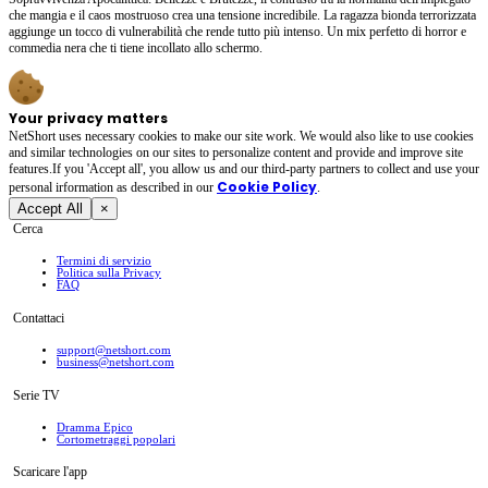
che mangia e il caos mostruoso crea una tensione incredibile. La ragazza bionda terrorizzata
aggiunge un tocco di vulnerabilità che rende tutto più intenso. Un mix perfetto di horror e
commedia nera che ti tiene incollato allo schermo.
Your privacy matters
NetShort uses necessary cookies to make our site work. We would also like to use cookies
and similar technologies on our sites to personalize content and provide and improve site
features.If you 'Accept all', you allow us and our third-party partners to collect and use your
Cookie Policy
personal irformation as described in our
.
Accept All
×
Cerca
Termini di servizio
Politica sulla Privacy
FAQ
Contattaci
support@netshort.com
business@netshort.com
Serie TV
Dramma Epico
‌Cortometraggi popolari
Scaricare l'app