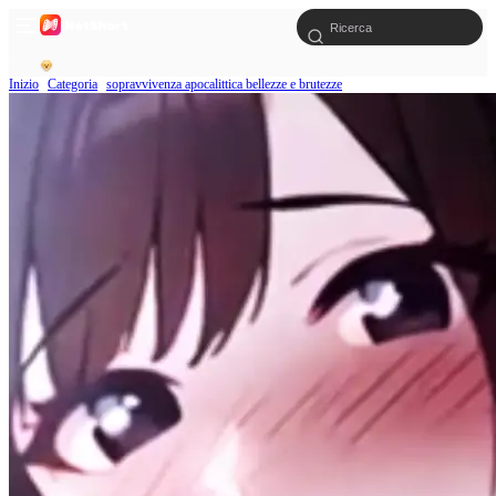
Inizio
Categoria
sopravvivenza apocalittica bellezze e brutezze