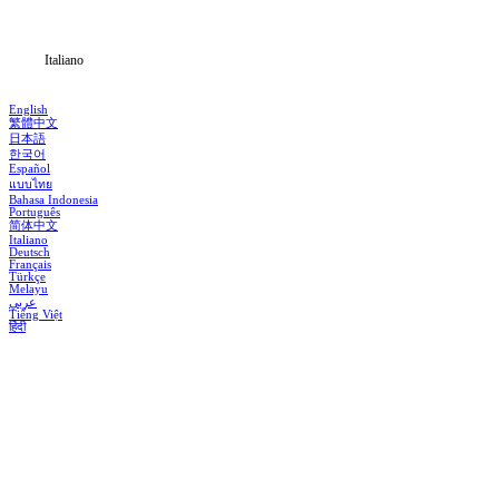
Notizia
Italiano
English
繁體中文
日本語
한국어
Español
แบบไทย
Bahasa Indonesia
Português
简体中文
Italiano
Deutsch
Français
Türkçe
Melayu
عربي
Tiếng Việt
हिंदी