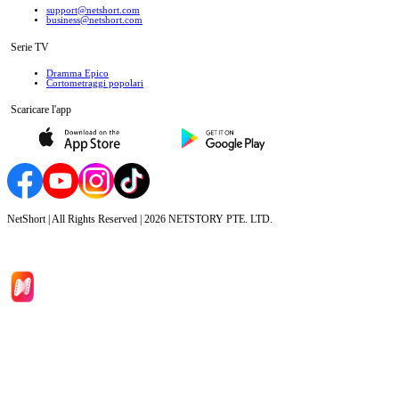
support@netshort.com
business@netshort.com
Serie TV
Dramma Epico
‌Cortometraggi popolari
Scaricare l'app
NetShort | All Rights Reserved |
2026
NETSTORY PTE. LTD.
Inizio
Categoria
Scarica