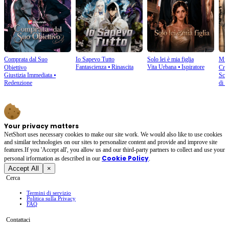
Comprata dal Suo
Io Sapevo Tutto
Solo lei è mia figlia
Mio 
Fantascienza
⦁
Rinascita
Vita Urbana
⦁
Ispiratore
Obiettivo
Cre
Giustizia Immediata
⦁
Scam
Redenzione
di S
Your privacy matters
NetShort uses necessary cookies to make our site work. We would also like to use cookies
and similar technologies on our sites to personalize content and provide and improve site
features.If you 'Accept all', you allow us and our third-party partners to collect and use your
Cookie Policy
personal irformation as described in our
.
Accept All
×
Cerca
Termini di servizio
Politica sulla Privacy
FAQ
Contattaci