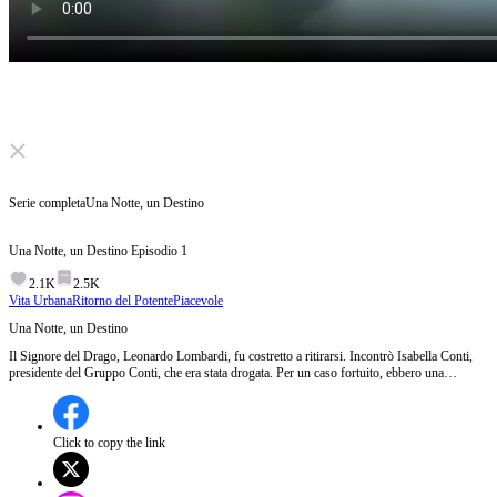
Click to unmute
Serie completa
Una Notte, un Destino
Una Notte, un Destino
Episodio
1
2.1K
2.5K
Vita Urbana
Ritorno del Potente
Piacevole
Una Notte, un Destino
Il Signore del Drago, Leonardo Lombardi, fu costretto a ritirarsi. Incontrò Isabella Conti,
presidente del Gruppo Conti, che era stata drogata. Per un caso fortuito, ebbero una
relazione. Cinque anni dopo, Isabella si presentò da lui con la loro figlia. Oltre alla vendetta,
Leonardo assunse il ruolo di padre e marito, risolvendo ogni crisi di Isabella con le sue
capacità, proteggendo lei e la figlia.
Click to copy the link