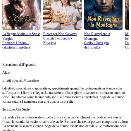
La Regina Mafia e la Sposa
Rinata per Non Salvarvi
Non Risvegliare la
Mi 
Crescita Femminile
⦁
Vergine
Montagna
Erro
Rinascita
Romance Urbano
⦁
Giallo
⦁
Risveglio
Disp
Giustizia Immediata
dell’Eredità
Urb
Recensione dell'episodio
Altro
Effetti Speciali Mozzafiato
Gli effetti speciali sono mozzafiato, specialmente quando la protagonista in bianco vola
sull'acqua tra i fiori di ciliegio. La transizione alla prigione buia crea un contrasto emotivo
forte. Ho adorato come la luce colpisce il suo viso mentre è incatenata. Saga della Fenice
Rinata cattura l'attenzione con una qualità visiva alta.
Tensione Alle Stelle
La rivalità tra la protagonista e quella in rosa è palpabile. Quando la rivale arriva con la
frusta, ho sentito la tensione salire alle stelle. È chiaro che c'è un passato complicato tra loro.
La scena nella segreta è cruda. Saga della Fenice Rinata non delude sulle motivazioni della
vendetta.