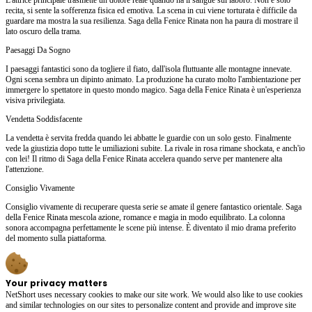
recita, si sente la sofferenza fisica ed emotiva. La scena in cui viene torturata è difficile da
guardare ma mostra la sua resilienza. Saga della Fenice Rinata non ha paura di mostrare il
lato oscuro della trama.
Paesaggi Da Sogno
I paesaggi fantastici sono da togliere il fiato, dall'isola fluttuante alle montagne innevate.
Ogni scena sembra un dipinto animato. La produzione ha curato molto l'ambientazione per
immergere lo spettatore in questo mondo magico. Saga della Fenice Rinata è un'esperienza
visiva privilegiata.
Vendetta Soddisfacente
La vendetta è servita fredda quando lei abbatte le guardie con un solo gesto. Finalmente
vede la giustizia dopo tutte le umiliazioni subite. La rivale in rosa rimane shockata, e anch'io
con lei! Il ritmo di Saga della Fenice Rinata accelera quando serve per mantenere alta
l'attenzione.
Consiglio Vivamente
Consiglio vivamente di recuperare questa serie se amate il genere fantastico orientale. Saga
della Fenice Rinata mescola azione, romance e magia in modo equilibrato. La colonna
sonora accompagna perfettamente le scene più intense. È diventato il mio drama preferito
del momento sulla piattaforma.
Your privacy matters
NetShort uses necessary cookies to make our site work. We would also like to use cookies
and similar technologies on our sites to personalize content and provide and improve site