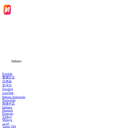
Inizio
Categoria
Scarica
Notizia
Italiano
English
繁體中文
日本語
한국어
Español
แบบไทย
Bahasa Indonesia
Português
简体中文
Italiano
Deutsch
Français
Türkçe
Melayu
عربي
Tiếng Việt