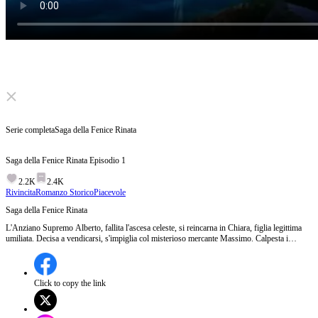
Click to unmute
Serie completa
Saga della Fenice Rinata
Saga della Fenice Rinata
Episodio
1
2.2K
2.4K
Rivincita
Romanzo Storico
Piacevole
Saga della Fenice Rinata
L'Anziano Supremo Alberto, fallita l'ascesa celeste, si reincarna in Chiara, figlia legittima
umiliata. Decisa a vendicarsi, s'impiglia col misterioso mercante Massimo. Calpesta i
traditori, smaschera le ipocrite, ma scopre che l'uomo devoto al suo fianco è il Sire del Clan
della Fenice, da lei usato e abbandonato anni prima. Ora, mentre costruisce un impero, deve
riconquistare quella Fenice altezzosa e non deluderla mai più.
Click to copy the link