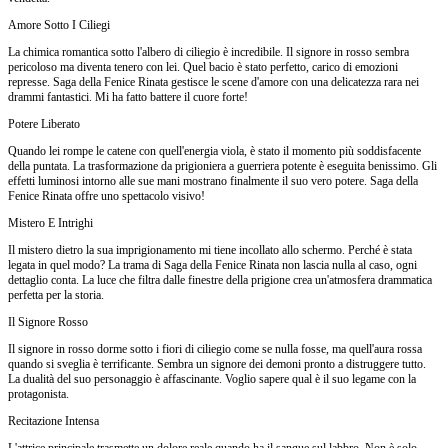
Amore Sotto I Ciliegi
La chimica romantica sotto l'albero di ciliegio è incredibile. Il signore in rosso sembra
pericoloso ma diventa tenero con lei. Quel bacio è stato perfetto, carico di emozioni
represse. Saga della Fenice Rinata gestisce le scene d'amore con una delicatezza rara nei
drammi fantastici. Mi ha fatto battere il cuore forte!
Potere Liberato
Quando lei rompe le catene con quell'energia viola, è stato il momento più soddisfacente
della puntata. La trasformazione da prigioniera a guerriera potente è eseguita benissimo. Gli
effetti luminosi intorno alle sue mani mostrano finalmente il suo vero potere. Saga della
Fenice Rinata offre uno spettacolo visivo!
Mistero E Intrighi
Il mistero dietro la sua imprigionamento mi tiene incollato allo schermo. Perché è stata
legata in quel modo? La trama di Saga della Fenice Rinata non lascia nulla al caso, ogni
dettaglio conta. La luce che filtra dalle finestre della prigione crea un'atmosfera drammatica
perfetta per la storia.
Il Signore Rosso
Il signore in rosso dorme sotto i fiori di ciliegio come se nulla fosse, ma quell'aura rossa
quando si sveglia è terrificante. Sembra un signore dei demoni pronto a distruggere tutto.
La dualità del suo personaggio è affascinante. Voglio sapere qual è il suo legame con la
protagonista.
Recitazione Intensa
L'attrice principale trasmette un dolore reale quando ha il sangue sul labbro. Non è solo