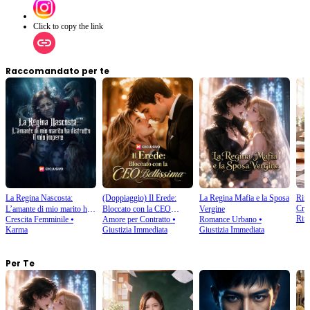
Click to copy the link
Raccomandato per te
La Regina Nascosta:
(Doppiaggio) Il Erede:
La Regina Mafia e la Sposa
Rina
Cres
L’amante di mio marito ha
Bloccato con la CEO
Vergine
Rina
Crescita Femminile
⦁
Amore per Contratto
⦁
Romance Urbano
⦁
distrutto il mio impero
Bellissima
Karma
Giustizia Immediata
Giustizia Immediata
Per Te