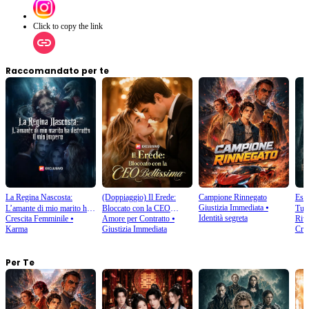
Click to copy the link
Raccomandato per te
La Regina Nascosta:
(Doppiaggio) Il Erede:
Campione Rinnegato
Esil
Giustizia Immediata
⦁
L’amante di mio marito ha
Bloccato con la CEO
Tuo
Identità segreta
Crescita Femminile
⦁
Amore per Contratto
⦁
Rivi
distrutto il mio impero
Bellissima
Karma
Giustizia Immediata
Crea
Per Te