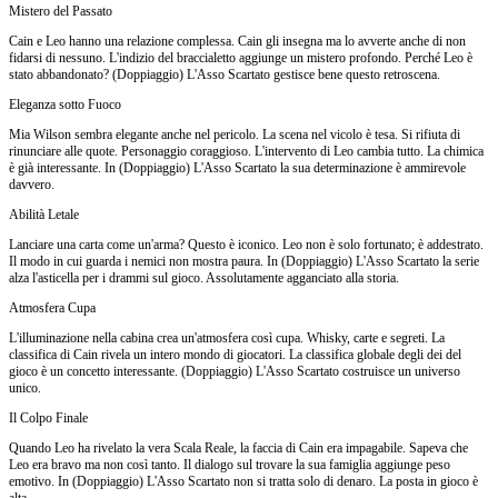
Mistero del Passato
Cain e Leo hanno una relazione complessa. Cain gli insegna ma lo avverte anche di non
fidarsi di nessuno. L'indizio del braccialetto aggiunge un mistero profondo. Perché Leo è
stato abbandonato? (Doppiaggio) L'Asso Scartato gestisce bene questo retroscena.
Eleganza sotto Fuoco
Mia Wilson sembra elegante anche nel pericolo. La scena nel vicolo è tesa. Si rifiuta di
rinunciare alle quote. Personaggio coraggioso. L'intervento di Leo cambia tutto. La chimica
è già interessante. In (Doppiaggio) L'Asso Scartato la sua determinazione è ammirevole
davvero.
Abilità Letale
Lanciare una carta come un'arma? Questo è iconico. Leo non è solo fortunato; è addestrato.
Il modo in cui guarda i nemici non mostra paura. In (Doppiaggio) L'Asso Scartato la serie
alza l'asticella per i drammi sul gioco. Assolutamente agganciato alla storia.
Atmosfera Cupa
L'illuminazione nella cabina crea un'atmosfera così cupa. Whisky, carte e segreti. La
classifica di Cain rivela un intero mondo di giocatori. La classifica globale degli dei del
gioco è un concetto interessante. (Doppiaggio) L'Asso Scartato costruisce un universo
unico.
Il Colpo Finale
Quando Leo ha rivelato la vera Scala Reale, la faccia di Cain era impagabile. Sapeva che
Leo era bravo ma non così tanto. Il dialogo sul trovare la sua famiglia aggiunge peso
emotivo. In (Doppiaggio) L'Asso Scartato non si tratta solo di denaro. La posta in gioco è
alta.