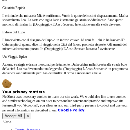
Giustizia Rapida
Il criminale che minaccia Mia è terrificante. Vuole le quote del casinò disperatamente. Ma ha
sottovalutato Leo. La carta che taglia l'aria è stata una giustizia soddisfacente. Amo questi
momenti di rivalsa. In (Doppiaggio) L'Asso Scartato la tensione era alle stelle davvero.
Indizio del Lupo
Il braccialetto con il disegno del lupo è un indizio chiave. 18 anni fa... chi lo ha lasciato lì?
Cain sa più di quanto dice. Il viaggio nella Città del Gioco promette risposte. Gli amanti del
mistero adoreranno questo. In (Doppiaggio) L'Asso Scartato la trama è avvincente.
Un Viaggio Epico
Azione, strategia e drama mescolati perfettamente. Dalla cabina nella foresta alle strade buie
della città. Leo sta diventando una leggenda. (Doppiaggio) L'Asso Scartato è un programma
da vedere assolutamente per i fan del thriller. Il ritmo è incessante e bello.
Your privacy matters
NetShort uses necessary cookies to make our site work. We would also like to use cookies
and similar technologies on our sites to personalize content and provide and improve site
features.If you 'Accept all', you allow us and our third-party partners to collect and use your
Cookie Policy
personal irformation as described in our
.
Accept All
×
Cerca
Termini di servizio