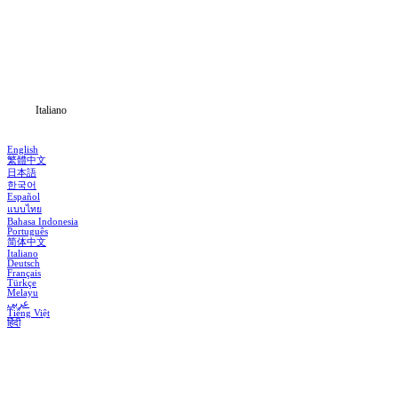
Categoria
Scarica
Notizia
Italiano
English
繁體中文
日本語
한국어
Español
แบบไทย
Bahasa Indonesia
Português
简体中文
Italiano
Deutsch
Français
Türkçe
Melayu
عربي
Tiếng Việt
हिंदी