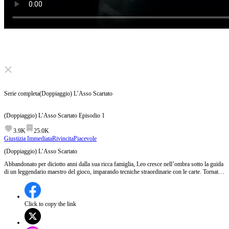
Click to unmute
Serie completa
(Doppiaggio) L’Asso Scartato
(Doppiaggio) L’Asso Scartato
Episodio
1
3.9K
25.0K
Giustizia Immediata
Rivincita
Piacevole
(Doppiaggio) L’Asso Scartato
Abbandonato per diciotto anni dalla sua ricca famiglia, Leo cresce nell’ombra sotto la guida
di un leggendario maestro del gioco, imparando tecniche straordinarie con le carte. Tornato
per scoprire la verità, trova i Wilson messi all’angolo dal crudele clan Blackwood in una
sfida mortale. Disprezzato e sottovalutato, ribalta la situazione con abilità sorprendenti,
passando da emarginato a protettore della famiglia e diventando il nuovo re del gioco in
Nord America.
Click to copy the link