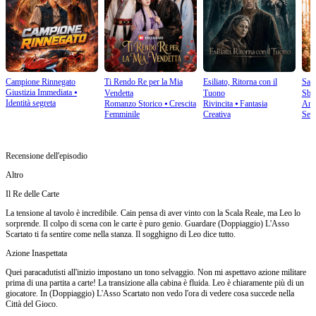
Campione Rinnegato
Ti Rendo Re per la Mia
Esiliato, Ritorna con il
Salv
Giustizia Immediata
⦁
Vendetta
Tuono
Sbag
Identità segreta
Romanzo Storico
⦁
Crescita
Rivincita
⦁
Fantasia
Amo
Femminile
Creativa
Sec
Recensione dell'episodio
Altro
Il Re delle Carte
La tensione al tavolo è incredibile. Cain pensa di aver vinto con la Scala Reale, ma Leo lo
sorprende. Il colpo di scena con le carte è puro genio. Guardare (Doppiaggio) L'Asso
Scartato ti fa sentire come nella stanza. Il sogghigno di Leo dice tutto.
Azione Inaspettata
Quei paracadutisti all'inizio impostano un tono selvaggio. Non mi aspettavo azione militare
prima di una partita a carte! La transizione alla cabina è fluida. Leo è chiaramente più di un
giocatore. In (Doppiaggio) L'Asso Scartato non vedo l'ora di vedere cosa succede nella
Città del Gioco.