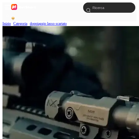
Inizio
Categoria
doppiaggio lasso scartato