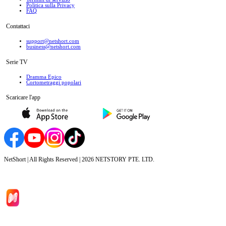
Politica sulla Privacy
FAQ
Contattaci
support@netshort.com
business@netshort.com
Serie TV
Dramma Epico
‌Cortometraggi popolari
Scaricare l'app
NetShort | All Rights Reserved |
2026
NETSTORY PTE. LTD.
Inizio