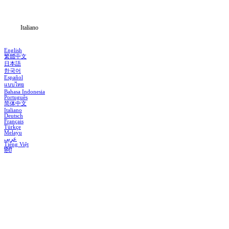
Notizia
Italiano
English
繁體中文
日本語
한국어
Español
แบบไทย
Bahasa Indonesia
Português
简体中文
Italiano
Deutsch
Français
Türkçe
Melayu
عربي
Tiếng Việt
हिंदी