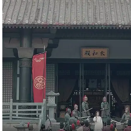
aiutandoti a salire al trono.