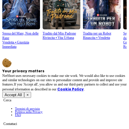
Sposa del Mare, Non delle
Tradito dal Mio Padrone
Tradita per un Robot
Segn
Rivincita
⦁
Vita Urbana
Rinascita
⦁
Vendetta
Rane​
dal
Vendetta
⦁
Giustizia
Gra
Immediata
Rom
Your privacy matters
NetShort uses necessary cookies to make our site work. We would also like to use cookies
and similar technologies on our sites to personalize content and provide and improve site
features.If you 'Accept all', you allow us and our third-party partners to collect and use your
Cookie Policy
personal irformation as described in our
.
Accept All
×
Cerca
Termini di servizio
Politica sulla Privacy
FAQ
Contattaci