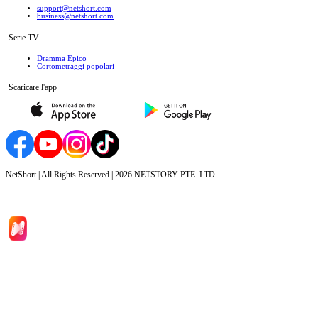
support@netshort.com
business@netshort.com
Serie TV
Dramma Epico
‌Cortometraggi popolari
Scaricare l'app
NetShort | All Rights Reserved |
2026
NETSTORY PTE. LTD.
Inizio
Categoria
Scarica