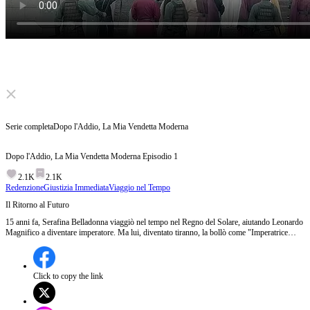
Click to unmute
Serie completa
Dopo l'Addio, La Mia Vendetta Moderna
Dopo l'Addio, La Mia Vendetta Moderna
Episodio
1
2.1K
2.1K
Redenzione
Giustizia Immediata
Viaggio nel Tempo
Il Ritorno al Futuro
15 anni fa, Serafina Belladonna viaggiò nel tempo nel Regno del Solare, aiutando Leonardo
Magnifico a diventare imperatore. Ma lui, diventato tiranno, la bollò come "Imperatrice
Demoniaca", costringendola a fuggire nel presente con Alessandra Delfina. Scoperta la
verità attraverso un tablet, Leonardo rifiutò di cambiare, perdendo tutto. Episodio 1:Serafina
Belladonna, accusata di essere una strega, affronta Leonardo Magnifico e rivela la verità sui
disastri nel Regno del Solare, cercando di convincerlo a cambiare. Quando fallisce, fugge
Click to copy the link
attraverso il Portale del Vermatunnel con Alessandra Delfina, tornando al futuro.Cosa
succederà quando Serafina e Alessandra torneranno nel futuro?