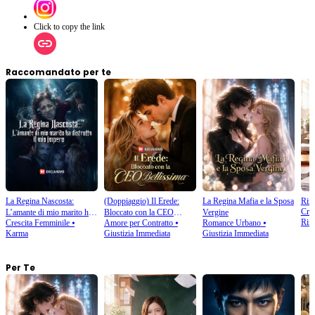
Click to copy the link
Raccomandato per te
La Regina Nascosta:
(Doppiaggio) Il Erede:
La Regina Mafia e la Sposa
Rina
Cres
L’amante di mio marito ha
Bloccato con la CEO
Vergine
Rina
Crescita Femminile
⦁
Amore per Contratto
⦁
Romance Urbano
⦁
distrutto il mio impero
Bellissima
Karma
Giustizia Immediata
Giustizia Immediata
Per Te