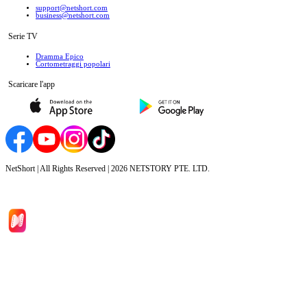
support@netshort.com
business@netshort.com
Serie TV
Dramma Epico
‌Cortometraggi popolari
Scaricare l'app
NetShort | All Rights Reserved |
2026
NETSTORY PTE. LTD.
Inizio
Categoria
Scarica