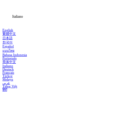
Notizia
Italiano
English
繁體中文
日本語
한국어
Español
แบบไทย
Bahasa Indonesia
Português
简体中文
Italiano
Deutsch
Français
Türkçe
Melayu
عربي
Tiếng Việt
हिंदी