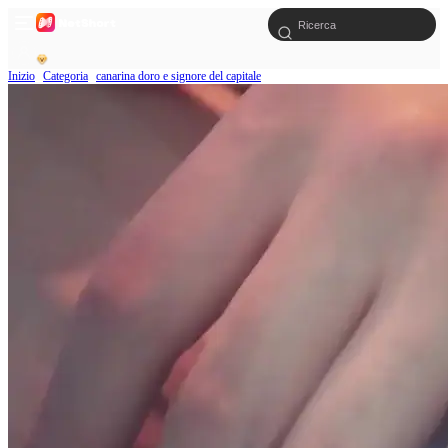
Inizio
Categoria
canarina doro e signore del capitale