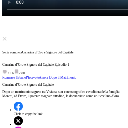
Click to unmute
Serie completa
Canarina d’Oro e Signore del Capitale
Canarina d’Oro e Signore del Capitale
Episodio
1
2.1K
2.8K
Romance Urbano
Piacevole
Amore Dopo il Matrimonio
Canarina d’Oro e Signore del Capitale
Dopo un matrimonio segreto tra Viviana, star cinematografica e ereditiera della famiglia
Moretti, ed Ettore, il potente magnate cittadino, la donna visse come un’uccellino d’oro
accanto a lui. La loro tranquilla vita si spezzò con il ritorno di Giorgia, l’amata di gioventù
di Ettore. Le continue provocazioni di lei acuirono la crisi di coppia. Dubbi e le occasionali
debolezze di Ettore fecero perdere ogni speranza a Viviana. Mentre stava per chiedere il
divorzio, scoprì di essere incinta.
Click to copy the link