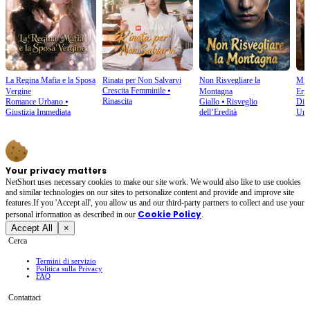
La Regina Mafia e la Sposa
Rinata per Non Salvarvi
Non Risvegliare la
Mi 
Crescita Femminile
⦁
Vergine
Montagna
Erro
Rinascita
Romance Urbano
⦁
Giallo
⦁
Risveglio
Disp
Giustizia Immediata
dell’Eredità
Urb
Your privacy matters
NetShort uses necessary cookies to make our site work. We would also like to use cookies
and similar technologies on our sites to personalize content and provide and improve site
features.If you 'Accept all', you allow us and our third-party partners to collect and use your
Cookie Policy
personal irformation as described in our
.
Accept All
×
Cerca
Termini di servizio
Politica sulla Privacy
FAQ
Contattaci