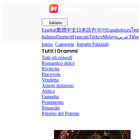
Inizio
Cat
Italiano
English
繁體中文
日本語
한국어
Español
แบบไท
Italiano
Deutsch
Français
Türkçe
Melayu
عربي
Tiến
Inizio
Categoria
Intrighi Palaziali
Tutti i Drammi
Tutti gli episodi
Romantico dolce
Rivincita
Piacevole
Vendetta
Amore doloroso
Antico
Famiglia
Pentimento
Rinascita
Ritorno del Potente