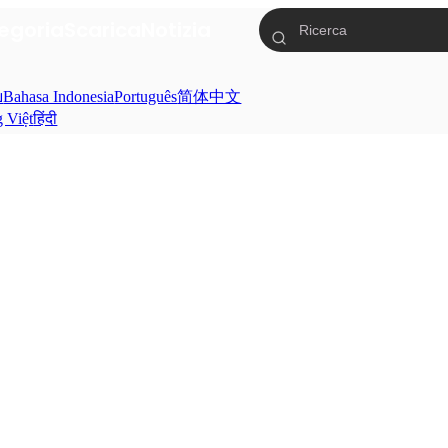
egoria
Scarica
Notizia
ย
Bahasa Indonesia
Português
简体中文
g Việt
हिंदी