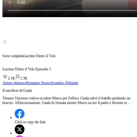
Click to unmute
Serie completa
Lacrime Dietro il Velo
Lacrime Dietro il Velo
Episodio
1
2.1K
2.3K
Amore doloroso
Romanzo Storico
Scambio d'Identità
Il sacrificio di Giada
Tiranno Vincenzo voleva uccidere Marco per l'offesa. Giada salvò il fratello perdendo un
braccio. All'incoronazione, Giada fu frustata mentre Marco uccise il padre e divenne re.
Quando regnò dietro il paravento, fu calunniata e si ritirò nel tempio. La concubina Bianca
la accusò di tradimento e la rinchiuse in un sacco. Marco, istigato, trafisse il sacco... ma
scoprendo la sorella morente, la mano tremante non osò spostarle i capelli dal volto...​
Episodio 1:La principessa Giada Rossi racconta la tragica storia della sua famiglia,
Click to copy the link
descrivendo il padre tirannico Vincenzo Rossi e il suo odio verso il fratello minore Marco.
Quando Marco viene punito ingiustamente, Giada interviene per salvarlo, perdendo un
braccio. La narrazione rivela il dolore del passato e la crudeltà del padre, culminando nella