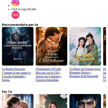
disperazione di Giada e Marco.Cosa accadrà a Giada e Marco dopo il terribile sacrificio?
Click to copy the link
Raccomandato per te
La Regina Nascosta:
(Doppiaggio) Il Erede:
Un Bacio per Sopravvivere
Da M
Romanzo Storico
⦁
L’amante di mio marito ha
Bloccato con la CEO
Impe
Romance degli Immortali
Crescita Femminile
⦁
Amore per Contratto
⦁
Cres
distrutto il mio impero
Bellissima
Karma
Giustizia Immediata
Gius
Per Te