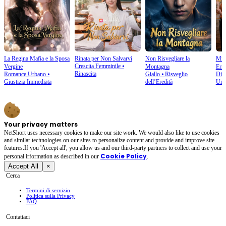
La Regina Mafia e la Sposa
Rinata per Non Salvarvi
Non Risvegliare la
Mi 
Crescita Femminile
⦁
Vergine
Montagna
Erro
Rinascita
Romance Urbano
⦁
Giallo
⦁
Risveglio
Disp
Giustizia Immediata
dell’Eredità
Urb
Your privacy matters
NetShort uses necessary cookies to make our site work. We would also like to use cookies
and similar technologies on our sites to personalize content and provide and improve site
features.If you 'Accept all', you allow us and our third-party partners to collect and use your
Cookie Policy
personal irformation as described in our
.
Accept All
×
Cerca
Termini di servizio
Politica sulla Privacy
FAQ
Contattaci