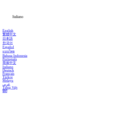
Notizia
Italiano
English
繁體中文
日本語
한국어
Español
แบบไทย
Bahasa Indonesia
Português
简体中文
Italiano
Deutsch
Français
Türkçe
Melayu
عربي
Tiếng Việt
हिंदी