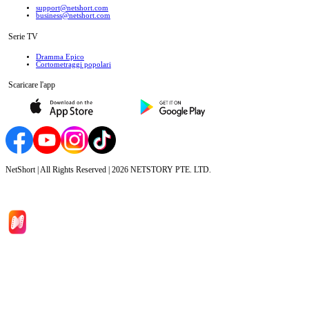
support@netshort.com
business@netshort.com
Serie TV
Dramma Epico
‌Cortometraggi popolari
Scaricare l'app
NetShort | All Rights Reserved |
2026
NETSTORY PTE. LTD.
Inizio
Categoria
Scarica