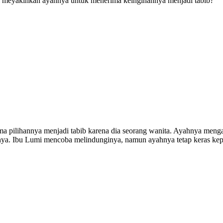
l meyakinkan ayahnya untuk menerima keinginannya menjadi tabib?
ma pilihannya menjadi tabib karena dia seorang wanita. Ayahnya me
bu Lumi mencoba melindunginya, namun ayahnya tetap keras kepala s