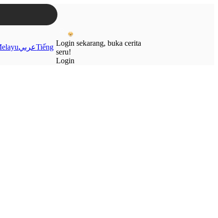
Login sekarang, buka cerita
elayu
عربي
Tiếng
seru!
Login