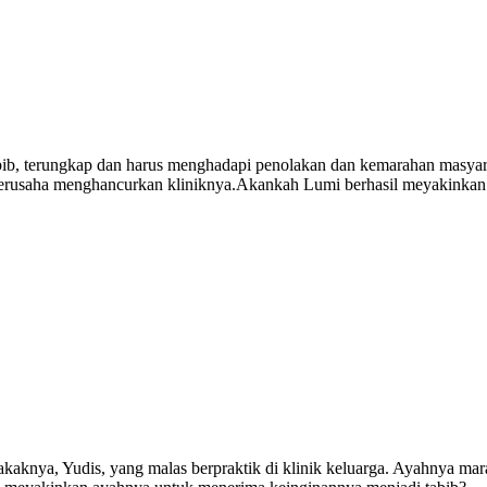
ib, terungkap dan harus menghadapi penolakan dan kemarahan masyarak
t berusaha menghancurkan kliniknya.Akankah Lumi berhasil meyakinka
aknya, Yudis, yang malas berpraktik di klinik keluarga. Ayahnya mar