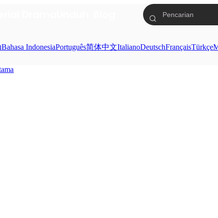
erial Drama
Unduh
Blog
ย
Bahasa Indonesia
Português
简体中文
Italiano
Deutsch
Français
Türkçe
M
rtama