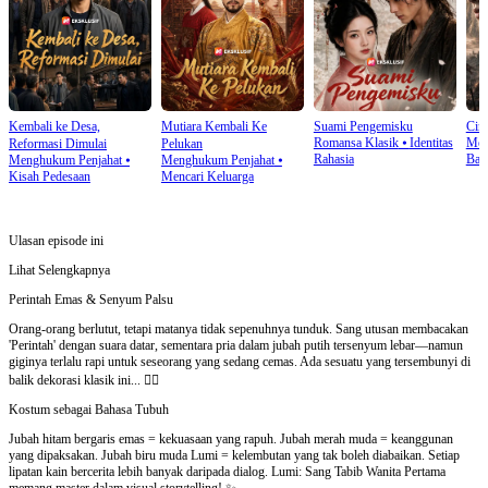
Kembali ke Desa,
Mutiara Kembali Ke
Suami Pengemisku
Cinc
Romansa Klasik
⦁
Identitas
Men
Reformasi Dimulai
Pelukan
Rahasia
Bal
Menghukum Penjahat
⦁
Menghukum Penjahat
⦁
Kisah Pedesaan
Mencari Keluarga
Ulasan episode ini
Lihat Selengkapnya
Perintah Emas & Senyum Palsu
Orang-orang berlutut, tetapi matanya tidak sepenuhnya tunduk. Sang utusan membacakan
'Perintah' dengan suara datar, sementara pria dalam jubah putih tersenyum lebar—namun
giginya terlalu rapi untuk seseorang yang sedang cemas. Ada sesuatu yang tersembunyi di
balik dekorasi klasik ini... 🕵️‍♂️
Kostum sebagai Bahasa Tubuh
Jubah hitam bergaris emas = kekuasaan yang rapuh. Jubah merah muda = keanggunan
yang dipaksakan. Jubah biru muda Lumi = kelembutan yang tak boleh diabaikan. Setiap
lipatan kain bercerita lebih banyak daripada dialog. Lumi: Sang Tabib Wanita Pertama
memang master dalam visual storytelling! ✨