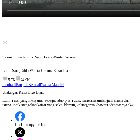
Click to unmute
Semua Episode
Lumi: Sang Tabib Wanita Pertama
Lumi: Sang Tabib Wanita Pertama
Episode
5
5.7K
24.9K
Inspiratif
Bangkit Kembali
Wanita Mandiri
Undangan Rahasia ke Istana
Lumi Yesa, yang menyamar sebagai tabib pria Yudis, menerima undangan rahasia dari
istana untuk mengobati kaisar yang sakit. Namun, keluarganya khawatir identitasnya akan
terbongkar dan membawa bencana bagi mereka.Akankah Lumi berhasil menyembuhkan
kaisar tanpa mengungkapkan identitas aslinya?
Click to copy the link