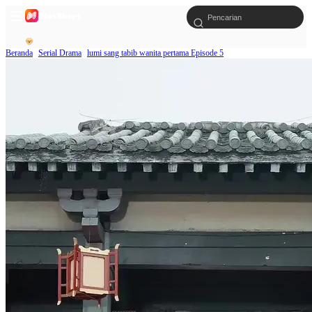
Beranda
Serial Drama
lumi sang tabib wanita pertama Episode 5