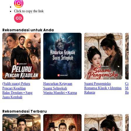
Click to copy the link
Rekomendasi untuk Anda
(Sulih suara) Peluru
Hancurkan Kejayaan
Suami Pengemisku
Cinc
Romansa Klasik
⦁
Identitas
Men
Pencari Keadilan
Suami Selingkuh
Rahasia
Bal
Balas Dendam
⦁
Sang
Wanita Mandiri
⦁
Karma
Juara Kembali
Rekomendasi Terbaru