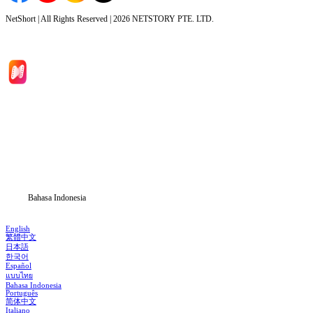
NetShort | All Rights Reserved |
2026
NETSTORY PTE. LTD.
Beranda
Serial Drama
Unduh
Blog
Bahasa Indonesia
English
繁體中文
日本語
한국어
Español
แบบไทย
Bahasa Indonesia
Português
简体中文
Italiano