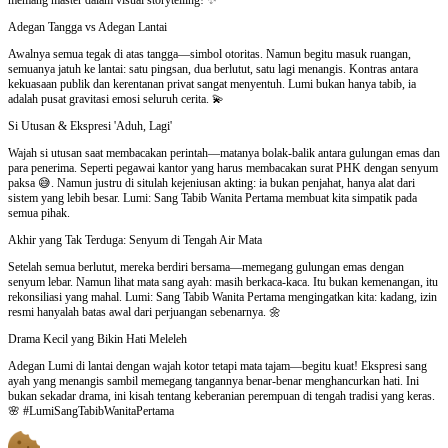
Adegan Tangga vs Adegan Lantai
Awalnya semua tegak di atas tangga—simbol otoritas. Namun begitu masuk ruangan,
semuanya jatuh ke lantai: satu pingsan, dua berlutut, satu lagi menangis. Kontras antara
kekuasaan publik dan kerentanan privat sangat menyentuh. Lumi bukan hanya tabib, ia
adalah pusat gravitasi emosi seluruh cerita. 💫
Si Utusan & Ekspresi 'Aduh, Lagi'
Wajah si utusan saat membacakan perintah—matanya bolak-balik antara gulungan emas dan
para penerima. Seperti pegawai kantor yang harus membacakan surat PHK dengan senyum
paksa 😅. Namun justru di situlah kejeniusan akting: ia bukan penjahat, hanya alat dari
sistem yang lebih besar. Lumi: Sang Tabib Wanita Pertama membuat kita simpatik pada
semua pihak.
Akhir yang Tak Terduga: Senyum di Tengah Air Mata
Setelah semua berlutut, mereka berdiri bersama—memegang gulungan emas dengan
senyum lebar. Namun lihat mata sang ayah: masih berkaca-kaca. Itu bukan kemenangan, itu
rekonsiliasi yang mahal. Lumi: Sang Tabib Wanita Pertama mengingatkan kita: kadang, izin
resmi hanyalah batas awal dari perjuangan sebenarnya. 🌼
Drama Kecil yang Bikin Hati Meleleh
Adegan Lumi di lantai dengan wajah kotor tetapi mata tajam—begitu kuat! Ekspresi sang
ayah yang menangis sambil memegang tangannya benar-benar menghancurkan hati. Ini
bukan sekadar drama, ini kisah tentang keberanian perempuan di tengah tradisi yang keras.
🌸 #LumiSangTabibWanitaPertama