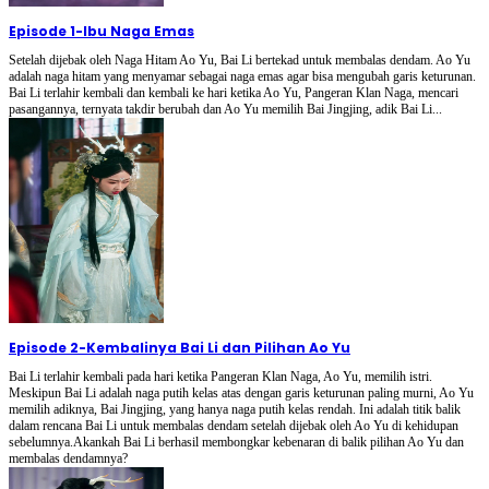
Episode 1
-
Ibu Naga Emas
Setelah dijebak oleh Naga Hitam Ao Yu, Bai Li bertekad untuk membalas dendam. Ao Yu
adalah naga hitam yang menyamar sebagai naga emas agar bisa mengubah garis keturunan.
Bai Li terlahir kembali dan kembali ke hari ketika Ao Yu, Pangeran Klan Naga, mencari
pasangannya, ternyata takdir berubah dan Ao Yu memilih Bai Jingjing, adik Bai Li...
Episode 2
-
Kembalinya Bai Li dan Pilihan Ao Yu
Bai Li terlahir kembali pada hari ketika Pangeran Klan Naga, Ao Yu, memilih istri.
Meskipun Bai Li adalah naga putih kelas atas dengan garis keturunan paling murni, Ao Yu
memilih adiknya, Bai Jingjing, yang hanya naga putih kelas rendah. Ini adalah titik balik
dalam rencana Bai Li untuk membalas dendam setelah dijebak oleh Ao Yu di kehidupan
sebelumnya.Akankah Bai Li berhasil membongkar kebenaran di balik pilihan Ao Yu dan
membalas dendamnya?