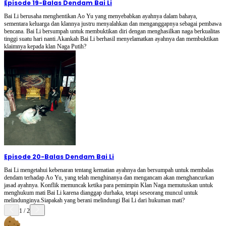
Episode 19
-
Balas Dendam Bai Li
Bai Li berusaha menghentikan Ao Yu yang menyebabkan ayahnya dalam bahaya,
sementara keluarga dan klannya justru menyalahkan dan menganggapnya sebagai pembawa
bencana. Bai Li bersumpah untuk membuktikan diri dengan menghasilkan naga berkualitas
tinggi suatu hari nanti.Akankah Bai Li berhasil menyelamatkan ayahnya dan membuktikan
klaimnya kepada klan Naga Putih?
Episode 20
-
Balas Dendam Bai Li
Bai Li mengetahui kebenaran tentang kematian ayahnya dan bersumpah untuk membalas
dendam terhadap Ao Yu, yang telah menghinanya dan mengancam akan menghancurkan
jasad ayahnya. Konflik memuncak ketika para pemimpin Klan Naga memutuskan untuk
menghukum mati Bai Li karena dianggap durhaka, tetapi seseorang muncul untuk
melindunginya.Siapakah yang berani melindungi Bai Li dari hukuman mati?
1
/
2