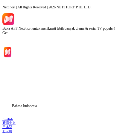
NetShort | All Rights Reserved |
2026
NETSTORY PTE. LTD.
Buka APP NetShort untuk menikmati lebih banyak drama & serial TV populer!
Get
Beranda
Serial Drama
Unduh
Blog
Bahasa Indonesia
English
繁體中文
日本語
한국어