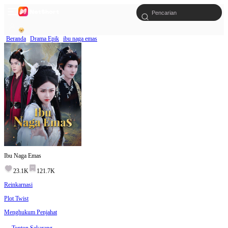
Beranda
Drama Epik
ibu naga emas
Ibu Naga Emas
23.1K
121.7K
Reinkarnasi
Plot Twist
Menghukum Penjahat