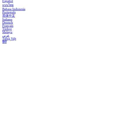
Español
แบบไทย
Bahasa Indonesia
Português
简体中文
Italiano
Deutsch
Français
Türkçe
Melayu
عربي
Tiếng Việt
हिंदी