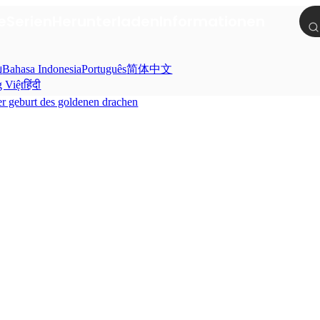
e
Serien
Herunterladen
Informationen
ย
Bahasa Indonesia
Português
简体中文
g Việt
हिंदी
er geburt des goldenen drachen