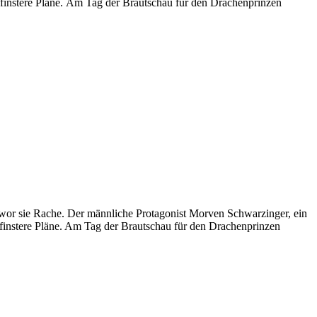
t finstere Pläne. Am Tag der Brautschau für den Drachenprinzen
hwor sie Rache. Der männliche Protagonist Morven Schwarzinger, ein
t finstere Pläne. Am Tag der Brautschau für den Drachenprinzen