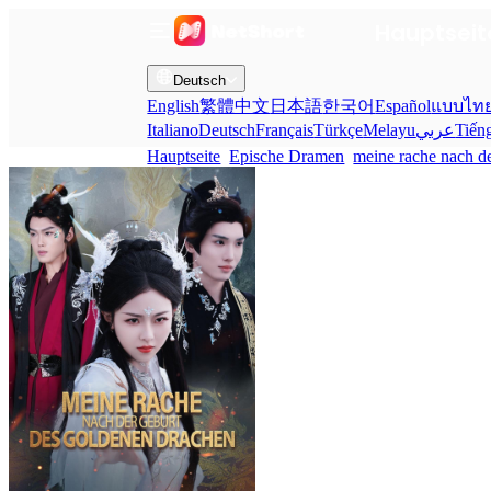
Hauptseit
Deutsch
English
繁體中文
日本語
한국어
Español
แบบไท
Italiano
Deutsch
Français
Türkçe
Melayu
عربي
Tiến
Hauptseite
Epische Dramen
meine rache nach d