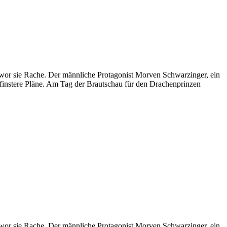
hwor sie Rache. Der männliche Protagonist Morven Schwarzinger, ein
t finstere Pläne. Am Tag der Brautschau für den Drachenprinzen
hwor sie Rache. Der männliche Protagonist Morven Schwarzinger, ein