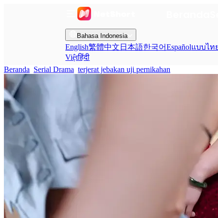
Beranda
S
Bahasa Indonesia
English
繁體中文
日本語
한국어
Español
แบบไท
Việt
हिंदी
Beranda
Serial Drama
terjerat jebakan uji pernikahan