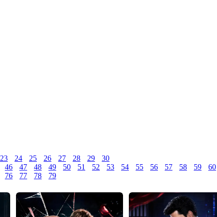
23
24
25
26
27
28
29
30
46
47
48
49
50
51
52
53
54
55
56
57
58
59
60
76
77
78
79