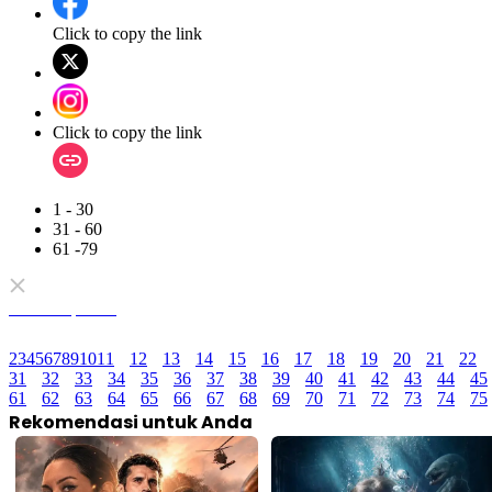
Click to copy the link
Click to copy the link
1 - 30
31 - 60
61 -79
Semua Episode
2
3
4
5
6
7
8
9
10
11
12
13
14
15
16
17
18
19
20
21
22
31
32
33
34
35
36
37
38
39
40
41
42
43
44
45
61
62
63
64
65
66
67
68
69
70
71
72
73
74
75
Rekomendasi untuk Anda