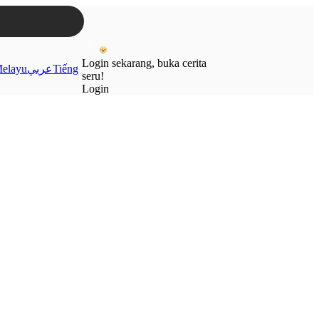
Login sekarang, buka cerita
elayu
عربي
Tiếng
seru!
Login