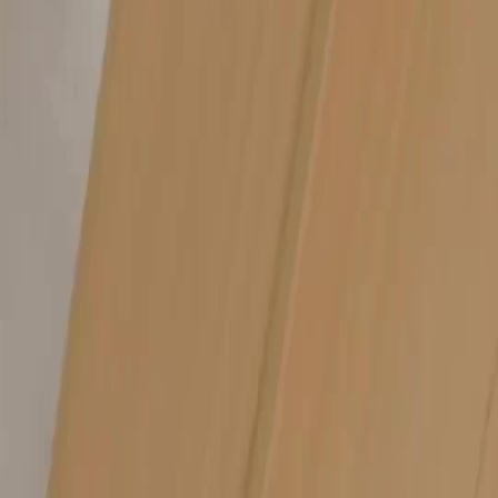
Serial Drama
Unduh
Blog
Bahasa Indonesia
English
繁體中文
日本語
한국어
Español
แบบไทย
Bahasa Indonesia
Português
简体中文
Italiano
Deutsch
Français
Türkçe
Melayu
عربي
Tiếng Việt
हिंदी