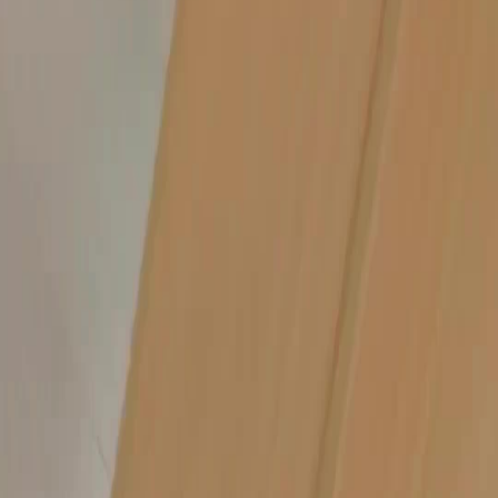
FAQ
Hubungi Kami
support@netshort.com
business@netshort.com
Serial Drama
Drama Epik
Serial Populer
Unduh Aplikasi
NetShort | All Rights Reserved |
2026
NETSTORY PTE. LTD.
Beranda