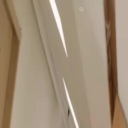
Beranda
Serial Drama
sulih suarapengkhianatan di balik pernikahan Episode 8