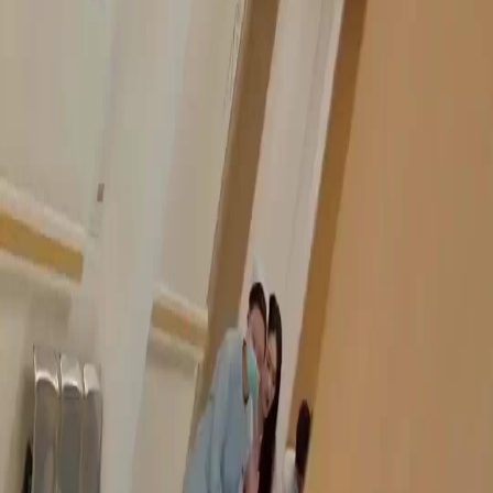
Buka Episode Ini
Semua Episode
(Sulih suara)Pengkhianatan di Balik Pernikahan
(Sulih suara)Pengkhianatan di Balik Pernikahan
Episode
8
2.2K
3.9K
Penyesalan
Drama Seru
Menghukum Penjahat
Keguguran yang Menghancurkan
Susan Lim mengalami persalinan prematur dan keguguran akibat ketidakhadiran suaminya,
Yusuf Ilyas, yang sibuk menolong perempuan lain.Bagaimana Susan akan menghadapi
pengkhianatan Yusuf setelah kehilangan anak mereka?