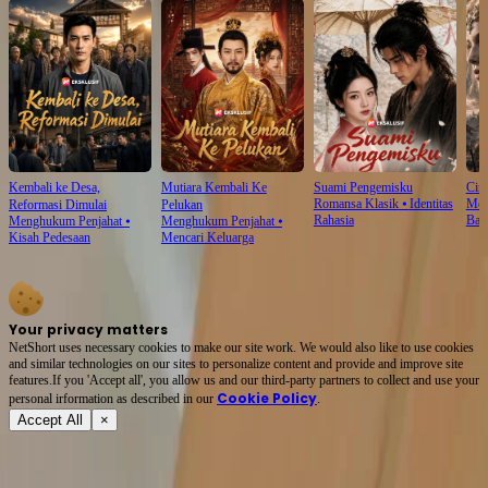
Kembali ke Desa,
Mutiara Kembali Ke
Suami Pengemisku
Cinc
Romansa Klasik
⦁
Identitas
Men
Reformasi Dimulai
Pelukan
Rahasia
Bal
Menghukum Penjahat
⦁
Menghukum Penjahat
⦁
Kisah Pedesaan
Mencari Keluarga
Your privacy matters
NetShort uses necessary cookies to make our site work. We would also like to use cookies
and similar technologies on our sites to personalize content and provide and improve site
features.If you 'Accept all', you allow us and our third-party partners to collect and use your
Cookie Policy
personal irformation as described in our
.
Accept All
×
Tentang
Syarat Layanan
Kebijakan Privasi