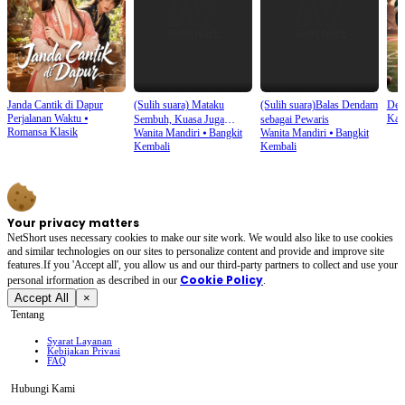
Janda Cantik di Dapur
(Sulih suara) Mataku
(Sulih suara)Balas Dendam
Dek
Perjalanan Waktu
⦁
Kam
Sembuh, Kuasa Juga
sebagai Pewaris
Romansa Klasik
Wanita Mandiri
⦁
Bangkit
Wanita Mandiri
⦁
Bangkit
Kembali
Kembali
Kembali
Your privacy matters
NetShort uses necessary cookies to make our site work. We would also like to use cookies
and similar technologies on our sites to personalize content and provide and improve site
features.If you 'Accept all', you allow us and our third-party partners to collect and use your
Cookie Policy
personal irformation as described in our
.
Accept All
×
Tentang
Syarat Layanan
Kebijakan Privasi
FAQ
Hubungi Kami