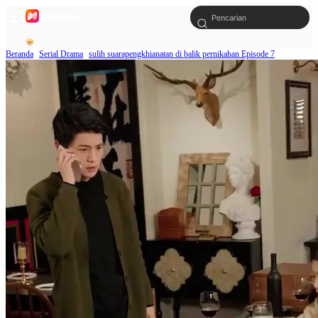
Beranda
Serial Drama
sulih suarapengkhianatan di balik pernikahan Episode 7