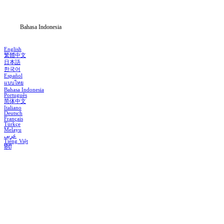
Blog
Bahasa Indonesia
English
繁體中文
日本語
한국어
Español
แบบไทย
Bahasa Indonesia
Português
简体中文
Italiano
Deutsch
Français
Türkçe
Melayu
عربي
Tiếng Việt
हिंदी