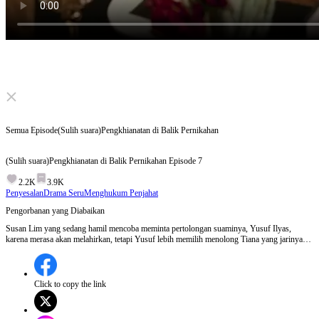
Click to unmute
Semua Episode
(Sulih suara)Pengkhianatan di Balik Pernikahan
(Sulih suara)Pengkhianatan di Balik Pernikahan
Episode
7
2.2K
3.9K
Penyesalan
Drama Seru
Menghukum Penjahat
Pengorbanan yang Diabaikan
Susan Lim yang sedang hamil mencoba meminta pertolongan suaminya, Yusuf Ilyas,
karena merasa akan melahirkan, tetapi Yusuf lebih memilih menolong Tiana yang jarinya
terluka, mengabaikan Susan yang sedang dalam keadaan darurat.Akankah Yusuf menyadari
pengabaiannya terhadap Susan dan anak mereka sebelum semuanya terlambat?
Click to copy the link