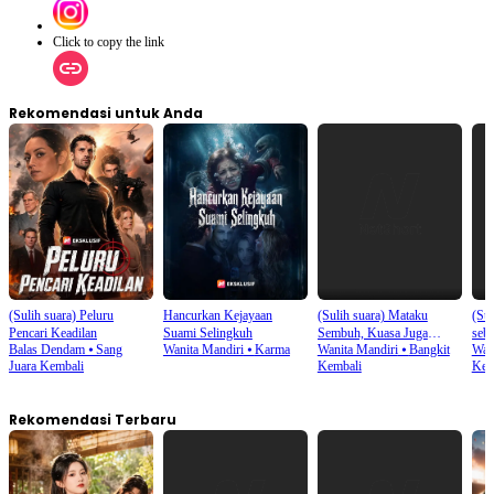
Click to copy the link
Rekomendasi untuk Anda
(Sulih suara) Peluru
Hancurkan Kejayaan
(Sulih suara) Mataku
(Su
Pencari Keadilan
Suami Selingkuh
Sembuh, Kuasa Juga
seba
Balas Dendam
⦁
Sang
Wanita Mandiri
⦁
Karma
Wanita Mandiri
⦁
Bangkit
Wan
Kembali
Juara Kembali
Kembali
Kem
Rekomendasi Terbaru