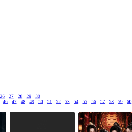
26
27
28
29
30
46
47
48
49
50
51
52
53
54
55
56
57
58
59
60