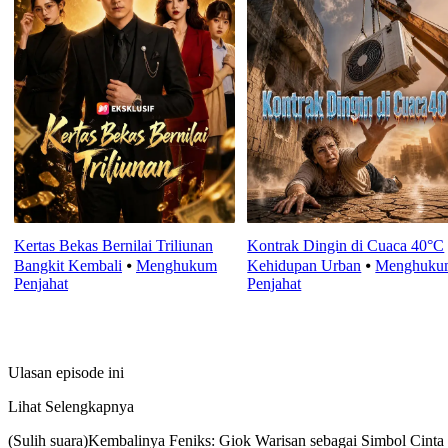
Kertas Bekas Bernilai Triliunan
Kontrak Dingin di Cuaca 40°C
Bangkit Kembali
⦁
Menghukum
Kehidupan Urban
⦁
Menghuku
Penjahat
Penjahat
Ulasan episode ini
Lihat Selengkapnya
(Sulih suara)Kembalinya Feniks: Giok Warisan sebagai Simbol Cinta 