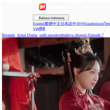
Beranda
S
Bahasa Indonesia
English
繁體中文
日本語
한국어
Español
แบบไท
Việt
हिंदी
Beranda
Serial Drama
sulih suarakembalinya phoenix Episode 7