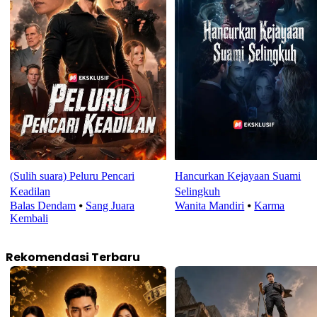
(Sulih suara) Peluru Pencari
Hancurkan Kejayaan Suami
Keadilan
Selingkuh
Balas Dendam
⦁
Sang Juara
Wanita Mandiri
⦁
Karma
Kembali
Rekomendasi Terbaru