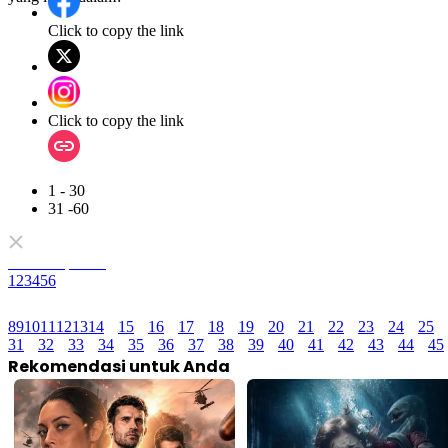
Click to copy the link
Click to copy the link
1 - 30
31 -60
Semua Episode
1
2
3
4
5
6
8
9
10
11
12
13
14
15
16
17
18
19
20
21
22
23
24
25
31
32
33
34
35
36
37
38
39
40
41
42
43
44
45
Rekomendasi untuk Anda