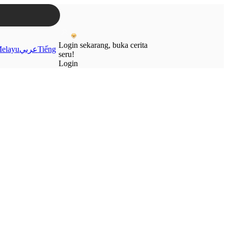
Login sekarang, buka cerita
elayu
عربي
Tiếng
seru!
Login