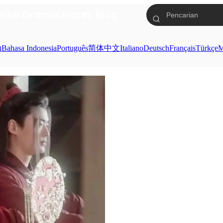
erial Drama
Unduh
Blog
ย
Bahasa Indonesia
Português
简体中文
Italiano
Deutsch
Français
Türkçe
M