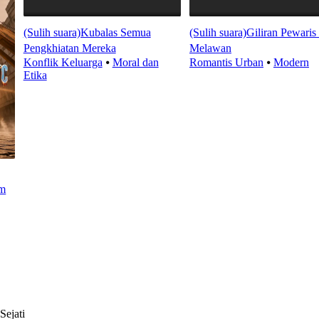
(Sulih suara)Kubalas Semua
(Sulih suara)Giliran Pewaris 
Pengkhiatan Mereka
Melawan
Konflik Keluarga
⦁
Moral dan
Romantis Urban
⦁
Modern
Etika
m
Sejati