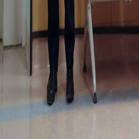
Serial Drama
Unduh
Blog
Bahasa Indonesia
English
繁體中文
日本語
한국어
Español
แบบไทย
Bahasa Indonesia
Português
简体中文
Italiano
Deutsch
Français
Türkçe
Melayu
عربي
Tiếng Việt
हिंदी