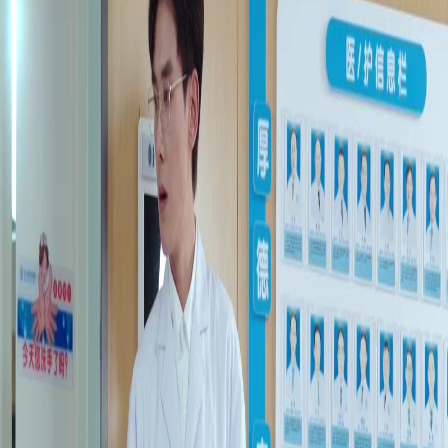
Buka Episode Ini
Semua Episode
Rahasia Di Balik Perpisahan
Rahasia Di Balik Perpisahan
Episode
60
2.2K
7.0K
Cinta Setelah Nikah
Konflik Keluarga Kaya
Cinta yang Kembali
Rahasia Di Balik Perpisahan
Ayah Selin dipenjara. Supaya gak bebani pacarnya, Handi, dia pun palsukan bukti
selingkuh dan putus dengannya. 6 tahun kemudian, ia besarkan anaknya yang sakit-sakitan
sendirian. Pada suatu hari, dia bertemu lagi sama Handi yang udah jadi konglomerat.
Karena masa lalu, Handi kira Selin itu cewek murahan dan dia terus mengoloknya. Ketika
semuanya terungkap, Handi merasa bersalah atas tindakannya.