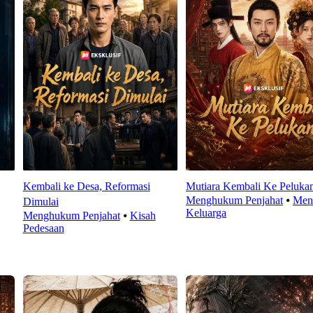
Kembali ke Desa, Reformasi
Mutiara Kembali Ke Peluka
Menghukum Penjahat
⦁
Men
Dimulai
Keluarga
Menghukum Penjahat
⦁
Kisah
Pedesaan