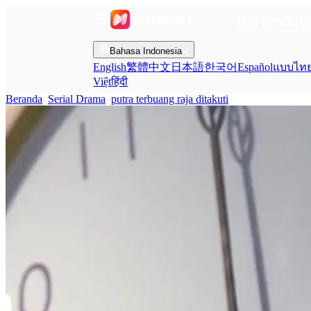
Beranda
S
Bahasa Indonesia
English
繁體中文
日本語
한국어
Español
แบบไท
Việt
हिंदी
Beranda
Serial Drama
putra terbuang raja ditakuti