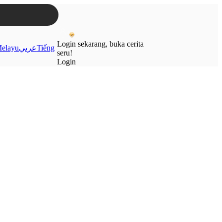
Login sekarang, buka cerita
elayu
عربي
Tiếng
seru!
Login