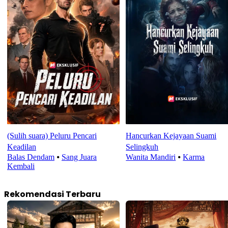
(Sulih suara) Peluru Pencari
Hancurkan Kejayaan Suami
Keadilan
Selingkuh
Balas Dendam
⦁
Sang Juara
Wanita Mandiri
⦁
Karma
Kembali
Rekomendasi Terbaru