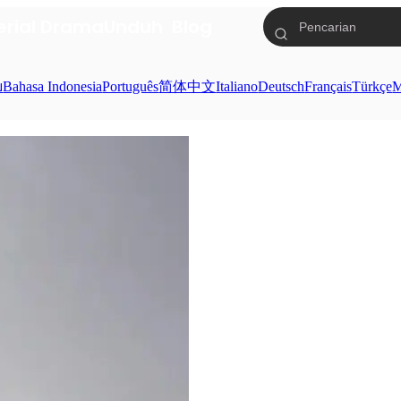
erial Drama
Unduh
Blog
ย
Bahasa Indonesia
Português
简体中文
Italiano
Deutsch
Français
Türkçe
M