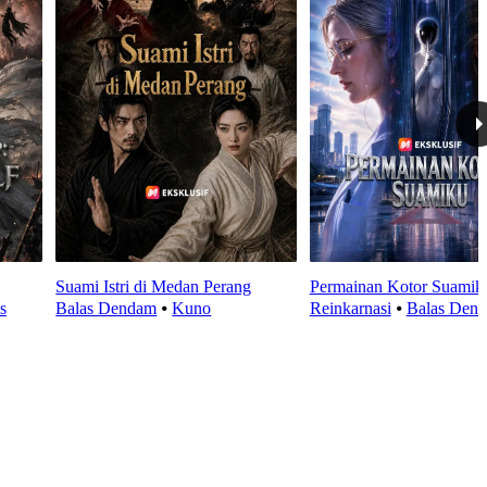
Suami Istri di Medan Perang
Permainan Kotor Suamik
s
Balas Dendam
⦁
Kuno
Reinkarnasi
⦁
Balas Den