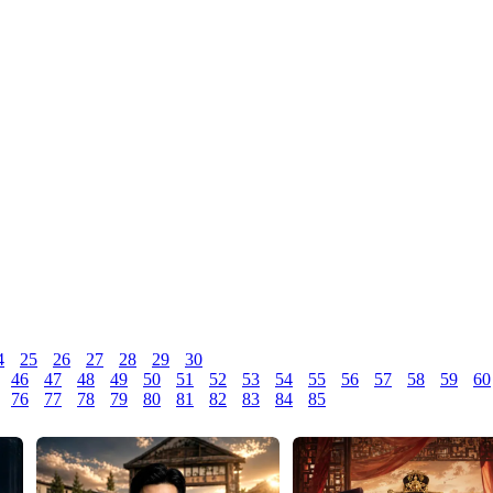
4
25
26
27
28
29
30
46
47
48
49
50
51
52
53
54
55
56
57
58
59
60
76
77
78
79
80
81
82
83
84
85