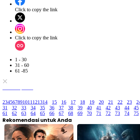
Click to copy the link
Click to copy the link
1 - 30
31 - 60
61 -85
Semua Episode
2
3
4
5
6
7
8
9
10
11
12
13
14
15
16
17
18
19
20
21
22
23
2
31
32
33
34
35
36
37
38
39
40
41
42
43
44
45
61
62
63
64
65
66
67
68
69
70
71
72
73
74
75
Rekomendasi untuk Anda