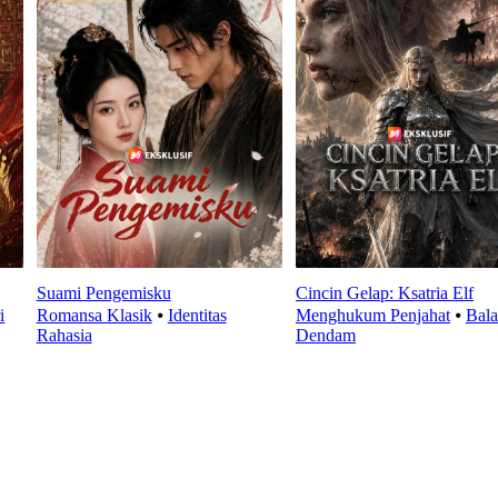
Suami Pengemisku
Cincin Gelap: Ksatria Elf
i
Romansa Klasik
⦁
Identitas
Menghukum Penjahat
⦁
Bala
Rahasia
Dendam