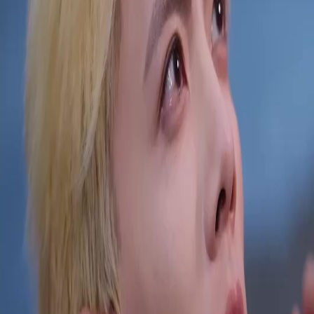
Buka Episode Ini
Semua Episode
Pewaris Militer yang Kembali
Pewaris Militer yang Kembali
Episode
50
2.9K
6.0K
Reinkarnasi
Menghukum Penjahat
Romantis
Pewaris Militer yang Kembali
Janice, mantan anggota Unit Operasi Khusus, kembali untuk merebut takhta ayahnya dari
saudaranya yang licik. Di tengah balas dendamnya, ia terlibat pernikahan kontrak dengan
Nathan yang mencintainya selama 15 tahun. Diadaptasi dari novel FanQie "Sang Nona
Menjadi Kesayangan Setelah Pensiun", penulis [Tian Kai Wang Xiang]