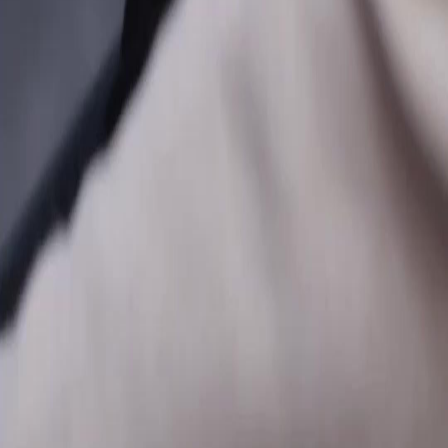
FAQ
Hubungi Kami
support@netshort.com
business@netshort.com
Serial Drama
Drama Epik
Serial Populer
Unduh Aplikasi
NetShort | All Rights Reserved |
2026
NETSTORY PTE. LTD.
Beranda