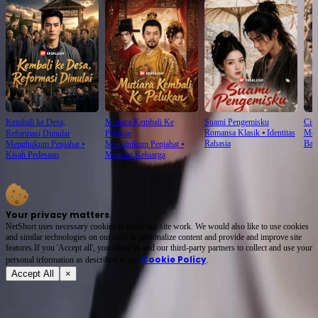
Kembali ke Desa,
Mutiara Kembali Ke
Suami Pengemisku
Cinc
Romansa Klasik
⦁
Identitas
Men
Reformasi Dimulai
Pelukan
Rahasia
Bal
Menghukum Penjahat
⦁
Menghukum Penjahat
⦁
Kisah Pedesaan
Mencari Keluarga
Your privacy matters
NetShort uses necessary cookies to make our site work. We would also like to use cookies
and similar technologies on our sites to personalize content and provide and improve site
features.If you 'Accept all', you allow us and our third-party partners to collect and use your
Cookie Policy
personal irformation as described in our
.
Accept All
×
Tentang
Syarat Layanan
Kebijakan Privasi