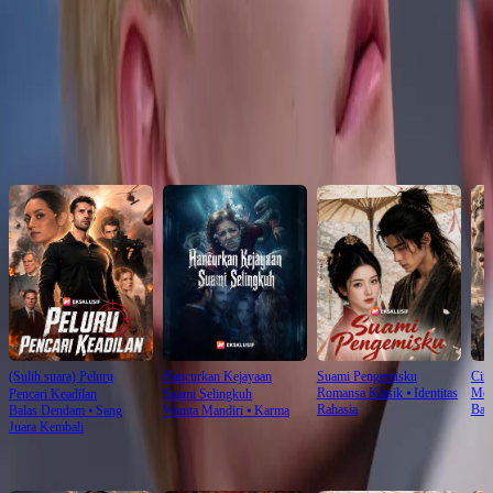
Click to copy the link
Click to copy the link
Rekomendasi untuk Anda
(Sulih suara) Peluru
Hancurkan Kejayaan
Suami Pengemisku
Cinc
Romansa Klasik
⦁
Identitas
Men
Pencari Keadilan
Suami Selingkuh
Rahasia
Bal
Balas Dendam
⦁
Sang
Wanita Mandiri
⦁
Karma
Juara Kembali
Rekomendasi Terbaru