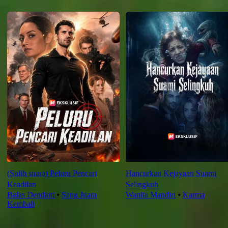
Rekomendasi untuk Anda
(Sulih suara) Peluru Pencari
Hancurkan Kejayaan Suami
Keadilan
Selingkuh
Balas Dendam
⦁
Sang Juara
Wanita Mandiri
⦁
Karma
Kembali