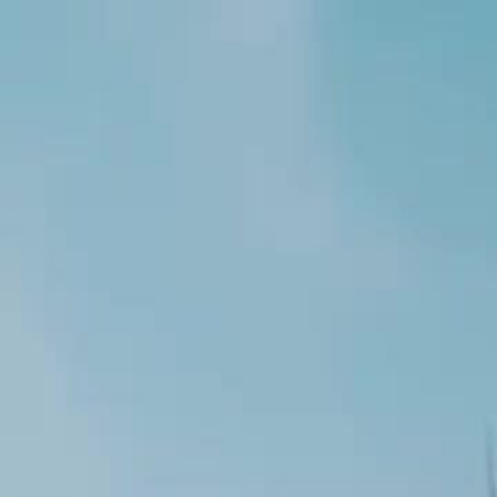
Login sekarang, buka cerita
elayu
عربي
Tiếng
seru!
Login