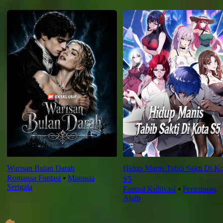
Rekomendasi Terbaru
Warisan Bulan Darah
Hidup Manis Tabib Sakti Di Ko
Romansa Fantasi
⦁
Manusia
S5
Serigala
Fantasi Kultivasi
⦁
Pertemuan
Ajaib