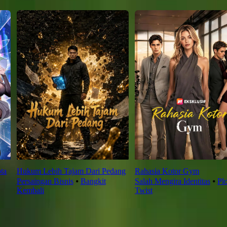
ta
Hukum Lebih Tajam Dari Pedang
Rahasia Kotor Gym
Persaingan Bisnis
⦁
Bangkit
Salah Mengira Identitas
⦁
Plo
Kembali
Twist