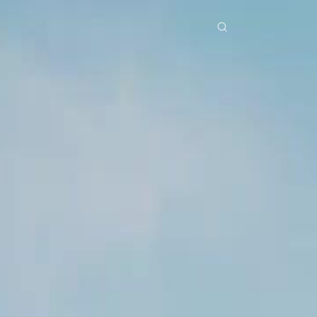
erial Drama
Unduh
Blog
ย
Bahasa Indonesia
Português
简体中文
Italiano
Deutsch
Français
Türkçe
M