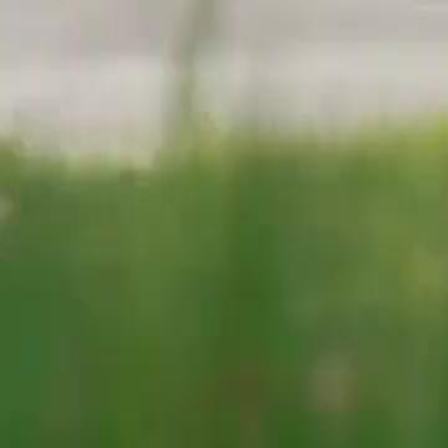
menjadi pelayannya. Saat memburu pusaka yang dicuri, skandal kel
ternyata, Wadah Ding yang asli selama ini ada di tangan Iwan.
Click to copy the link
Click to copy the link
1 - 30
31 - 60
61 -76
Semua Episode
1
2
3
4
5
6
7
8
9
10
11
12
13
14
16
17
18
19
20
21
22
23
24
25
26
27
28
29
30
31
32
33
34
35
36
37
38
39
40
41
42
43
44
45
61
62
63
64
65
66
67
68
69
70
71
72
73
74
75