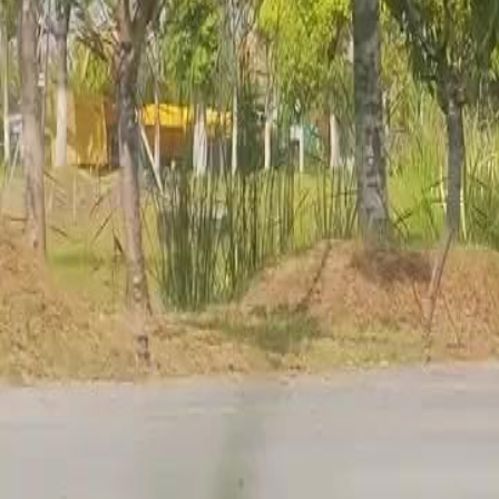
Buka Episode Ini
Misteri Takdir Dewi
Episode
15
2.1K
2.9K
Reinkarnasi
Fantasi Kreatif
Romantis
Misteri Takdir Dewi
Saras dikutuk abadi dan haus darah demi menjaga Wadah Ding, pusak
pengkhianatan Empat Keluarga memicu perang hingga Saras tertidu