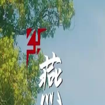
Beranda
S
Bahasa Indonesia
English
繁體中文
日本語
한국어
Español
แบบไท
Việt
हिंदी
Beranda
Serial Drama
misteri takdir dewi Episode 15