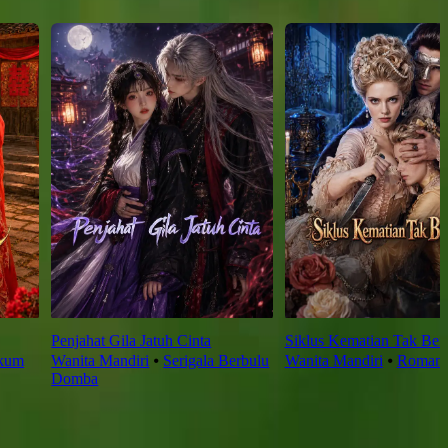
Penjahat Gila Jatuh Cinta
Siklus Kematian Tak Ber
kum
Wanita Mandiri
⦁
Serigala Berbulu
Wanita Mandiri
⦁
Romansa
Domba