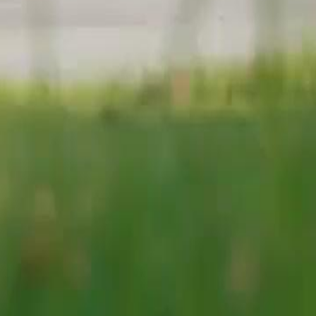
am keluarga pun terungkap. Namun
46
47
48
49
50
51
52
53
54
55
56
57
58
59
60
76