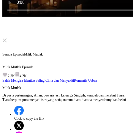
Click to unmute
Semua Episode
Milik Mutlak
Milik Mutlak
Episode
1
2.3K
4.2K
Salah Mengira Identitas
Saling Cinta dan Menyakiti
Romantis Urban
Milik Mutlak
Di pesta pertunangan, Alfan, pewaris asli keluarga Singgih, kembali dan merebut Tiara.
Tiara berpura-pura menjadi istri yang setia, namun diam-diam ia menyembunyikan belati.
Alfan mencengkeram pergelangan tangannya di depan cermin: "Lihat siapa pria yang
sedang memuaskanmu sekarang?"
Click to copy the link