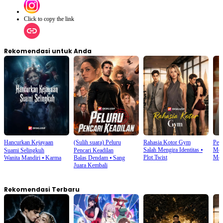
Click to copy the link
Rekomendasi untuk Anda
Hancurkan Kejayaan
(Sulih suara) Peluru
Rahasia Kotor Gym
Peny
Salah Mengira Identitas
⦁
Mora
Suami Selingkuh
Pencari Keadilan
Plot Twist
Men
Wanita Mandiri
⦁
Karma
Balas Dendam
⦁
Sang
Juara Kembali
Rekomendasi Terbaru