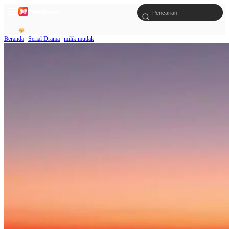
Beranda
Serial Drama
milik mutlak