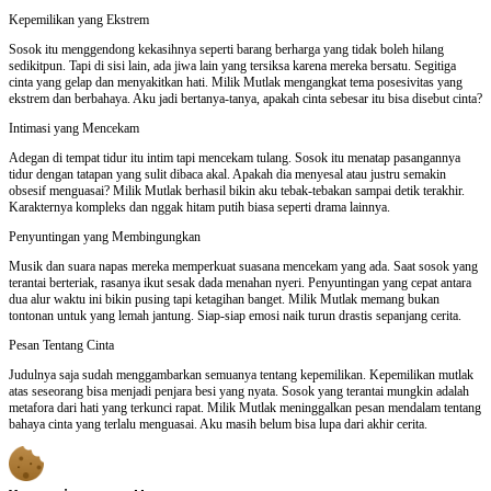
Kepemilikan yang Ekstrem
Sosok itu menggendong kekasihnya seperti barang berharga yang tidak boleh hilang
sedikitpun. Tapi di sisi lain, ada jiwa lain yang tersiksa karena mereka bersatu. Segitiga
cinta yang gelap dan menyakitkan hati. Milik Mutlak mengangkat tema posesivitas yang
ekstrem dan berbahaya. Aku jadi bertanya-tanya, apakah cinta sebesar itu bisa disebut cinta?
Intimasi yang Mencekam
Adegan di tempat tidur itu intim tapi mencekam tulang. Sosok itu menatap pasangannya
tidur dengan tatapan yang sulit dibaca akal. Apakah dia menyesal atau justru semakin
obsesif menguasai? Milik Mutlak berhasil bikin aku tebak-tebakan sampai detik terakhir.
Karakternya kompleks dan nggak hitam putih biasa seperti drama lainnya.
Penyuntingan yang Membingungkan
Musik dan suara napas mereka memperkuat suasana mencekam yang ada. Saat sosok yang
terantai berteriak, rasanya ikut sesak dada menahan nyeri. Penyuntingan yang cepat antara
dua alur waktu ini bikin pusing tapi ketagihan banget. Milik Mutlak memang bukan
tontonan untuk yang lemah jantung. Siap-siap emosi naik turun drastis sepanjang cerita.
Pesan Tentang Cinta
Judulnya saja sudah menggambarkan semuanya tentang kepemilikan. Kepemilikan mutlak
atas seseorang bisa menjadi penjara besi yang nyata. Sosok yang terantai mungkin adalah
metafora dari hati yang terkunci rapat. Milik Mutlak meninggalkan pesan mendalam tentang
bahaya cinta yang terlalu menguasai. Aku masih belum bisa lupa dari akhir cerita.