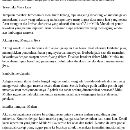
Teka-Teki Masa Lalu
Tampilan matahari terbenam di awal bikin tenang, tapi langsung dibanting ke suasana gelap
mencekam. Sosok yang terkurung rantai sepertinya menyimpan dosa masa lalu yang kelam.
Atau mungkin dia korban dari cinta yang obsesif dan sakit? Alur Milik Mutlak ini penuh
teka-teki yang belum terjawab. Aku penasaran siapa sebenarnya yang memegang kendali
atas hubungan mereka.
Akting yang Mengiris Jiwa
Akting sosok itu saat berteriak di ruangan gelap itu luar biasa. Urat lehernya kelihatan jelas,
menunjukkan penderitaan batin yang nyata dan menyayat. Berbeda jauh saat dia memeluk
kekasihnya dengan tatapan posesif yang dalam. Dualitas karakter dalam Milik Mutlak ini
benar-benar ujian berat bagi pemainnya. Salut untuk dedikasi mereka dalam memerankan
jiwa.
Simbolisme Cermin
Adegan cermin itu simbolis banget bagi penonton yang jeli. Seolah-olah ada diri lain yang
mengawasi hubungan mereka secara diam-diam. Sosok berbaju putih terlihat pasrah tapi
matanya sayu menyimpan tanya. Apakah dia sadar sedang dimanipulasi perasaan? Milik
Mutlak nggak pernah bikin penonton nyaman, selalu ada ketegangan tersirat di setiap
pelukan.
Estetika Tampilan Malam
Aku suka bagaimana cahaya biru digunakan untuk suasana malam yang dingin dan
misterius. Kontras dengan kulit mereka yang hangat saat bersentuhan satu sama lain. Detail
kecil seperti ini yang bikin Milik Mutlak terasa berkelas dan mahal. Nonton di layar ponsel
saja sudah cukup puas, nggak perlu ke bioskop untuk merasakan intensitas emosionalnya.