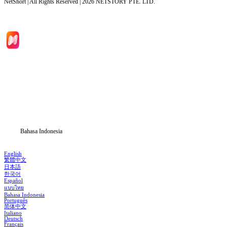
NetShort | All Rights Reserved |
2026
NETSTORY PTE. LTD.
Beranda
Serial Drama
Unduh
Blog
Bahasa Indonesia
English
繁體中文
日本語
한국어
Español
แบบไทย
Bahasa Indonesia
Português
简体中文
Italiano
Deutsch
Français