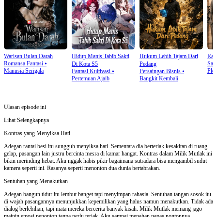
Warisan Bulan Darah
Hidup Manis Tabib Sakti
Hukum Lebih Tajam Dari
Rah
Romansa Fantasi
⦁
Sala
Di Kota S5
Pedang
Manusia Serigala
Plot
Fantasi Kultivasi
⦁
Persaingan Bisnis
⦁
Pertemuan Ajaib
Bangkit Kembali
Ulasan episode ini
Lihat Selengkapnya
Kontras yang Menyiksa Hati
Adegan rantai besi itu sungguh menyiksa hati. Sementara dia berteriak kesakitan di ruang
gelap, pasangan lain justru bercinta mesra di kamar hangat. Kontras dalam Milik Mutlak ini
bikin merinding hebat. Aku nggak habis pikir bagaimana sutradara bisa mengambil sudut
kamera seperti ini. Rasanya seperti menonton dua dunia bertabrakan.
Sentuhan yang Menakutkan
Adegan bangun tidur itu lembut banget tapi menyimpan rahasia. Sentuhan tangan sosok itu
di wajah pasangannya menunjukkan kepemilikan yang halus namun menakutkan. Tidak ada
dialog berlebihan, tapi mata mereka bercerita banyak kisah. Milik Mutlak memang jago
mainin emosi penonton tanpa perlu teriak. Aku sampai menahan napas nontonnya.