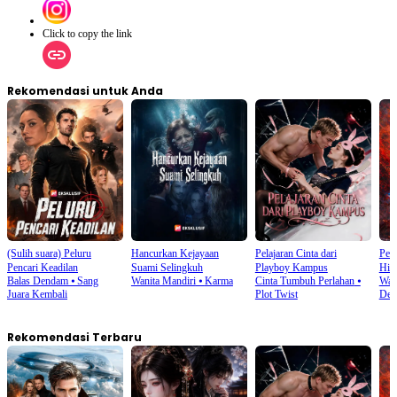
Click to copy the link
Rekomendasi untuk Anda
(Sulih suara) Peluru
Hancurkan Kejayaan
Pelajaran Cinta dari
Pen
Pencari Keadilan
Suami Selingkuh
Playboy Kampus
Hid
Balas Dendam
⦁
Sang
Wanita Mandiri
⦁
Karma
Cinta Tumbuh Perlahan
⦁
Wan
Juara Kembali
Plot Twist
Den
Rekomendasi Terbaru