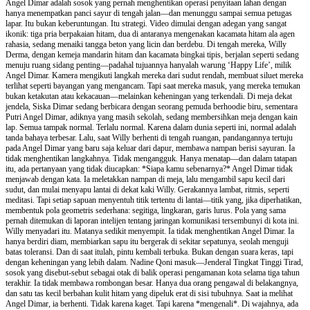
Angel Dimar adalah sosok yang pernah menghentikan operasi penyitaan lahan dengan
hanya menempatkan panci sayur di tengah jalan—dan menunggu sampai semua petugas
lapar. Itu bukan keberuntungan. Itu strategi. Video dimulai dengan adegan yang sangat
ikonik: tiga pria berpakaian hitam, dua di antaranya mengenakan kacamata hitam ala agen
rahasia, sedang menaiki tangga beton yang licin dan berdebu. Di tengah mereka, Willy
Derma, dengan kemeja mandarin hitam dan kacamata bingkai tipis, berjalan seperti sedang
menuju ruang sidang penting—padahal tujuannya hanyalah warung ‘Happy Life’, milik
Angel Dimar. Kamera mengikuti langkah mereka dari sudut rendah, membuat siluet mereka
terlihat seperti bayangan yang mengancam. Tapi saat mereka masuk, yang mereka temukan
bukan ketakutan atau kekacauan—melainkan keheningan yang terkendali. Di meja dekat
jendela, Siska Dimar sedang berbicara dengan seorang pemuda berhoodie biru, sementara
Putri Angel Dimar, adiknya yang masih sekolah, sedang membersihkan meja dengan kain
lap. Semua tampak normal. Terlalu normal. Karena dalam dunia seperti ini, normal adalah
tanda bahaya terbesar. Lalu, saat Willy berhenti di tengah ruangan, pandangannya tertuju
pada Angel Dimar yang baru saja keluar dari dapur, membawa nampan berisi sayuran. Ia
tidak menghentikan langkahnya. Tidak mengangguk. Hanya menatap—dan dalam tatapan
itu, ada pertanyaan yang tidak diucapkan: *Siapa kamu sebenarnya?* Angel Dimar tidak
menjawab dengan kata. Ia meletakkan nampan di meja, lalu mengambil sapu kecil dari
sudut, dan mulai menyapu lantai di dekat kaki Willy. Gerakannya lambat, ritmis, seperti
meditasi. Tapi setiap sapuan menyentuh titik tertentu di lantai—titik yang, jika diperhatikan,
membentuk pola geometris sederhana: segitiga, lingkaran, garis lurus. Pola yang sama
pernah ditemukan di laporan intelijen tentang jaringan komunikasi tersembunyi di kota ini.
Willy menyadari itu. Matanya sedikit menyempit. Ia tidak menghentikan Angel Dimar. Ia
hanya berdiri diam, membiarkan sapu itu bergerak di sekitar sepatunya, seolah menguji
batas toleransi. Dan di saat itulah, pintu kembali terbuka. Bukan dengan suara keras, tapi
dengan keheningan yang lebih dalam. Nadine Qoni masuk—Jenderal Tingkat Tinggi Tirad,
sosok yang disebut-sebut sebagai otak di balik operasi pengamanan kota selama tiga tahun
terakhir. Ia tidak membawa rombongan besar. Hanya dua orang pengawal di belakangnya,
dan satu tas kecil berbahan kulit hitam yang dipeluk erat di sisi tubuhnya. Saat ia melihat
Angel Dimar, ia berhenti. Tidak karena kaget. Tapi karena *mengenali*. Di wajahnya, ada