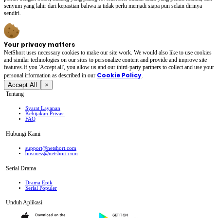
senyum yang lahir dari kepastian bahwa ia tidak perlu menjadi siapa pun selain dirinya
sendiri.
Your privacy matters
NetShort uses necessary cookies to make our site work. We would also like to use cookies
and similar technologies on our sites to personalize content and provide and improve site
features.If you 'Accept all', you allow us and our third-party partners to collect and use your
Cookie Policy
personal irformation as described in our
.
Accept All
×
Tentang
Syarat Layanan
Kebijakan Privasi
FAQ
Hubungi Kami
support@netshort.com
business@netshort.com
Serial Drama
Drama Epik
Serial Populer
Unduh Aplikasi