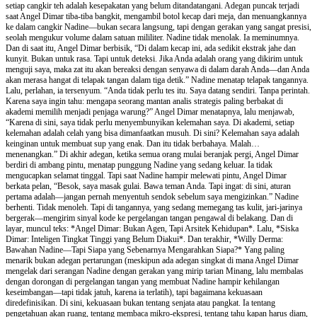
setiap cangkir teh adalah kesepakatan yang belum ditandatangani. Adegan puncak terjadi
saat Angel Dimar tiba-tiba bangkit, mengambil botol kecap dari meja, dan menuangkannya
ke dalam cangkir Nadine—bukan secara langsung, tapi dengan gerakan yang sangat presisi,
seolah mengukur volume dalam satuan mililiter. Nadine tidak menolak. Ia meminumnya.
Dan di saat itu, Angel Dimar berbisik, “Di dalam kecap ini, ada sedikit ekstrak jahe dan
kunyit. Bukan untuk rasa. Tapi untuk deteksi. Jika Anda adalah orang yang dikirim untuk
menguji saya, maka zat itu akan bereaksi dengan senyawa di dalam darah Anda—dan Anda
akan merasa hangat di telapak tangan dalam tiga detik.” Nadine menatap telapak tangannya.
Lalu, perlahan, ia tersenyum. “Anda tidak perlu tes itu. Saya datang sendiri. Tanpa perintah.
Karena saya ingin tahu: mengapa seorang mantan analis strategis paling berbakat di
akademi memilih menjadi penjaga warung?” Angel Dimar menatapnya, lalu menjawab,
“Karena di sini, saya tidak perlu menyembunyikan kelemahan saya. Di akademi, setiap
kelemahan adalah celah yang bisa dimanfaatkan musuh. Di sini? Kelemahan saya adalah
keinginan untuk membuat sup yang enak. Dan itu tidak berbahaya. Malah…
menenangkan.” Di akhir adegan, ketika semua orang mulai beranjak pergi, Angel Dimar
berdiri di ambang pintu, menatap punggung Nadine yang sedang keluar. Ia tidak
mengucapkan selamat tinggal. Tapi saat Nadine hampir melewati pintu, Angel Dimar
berkata pelan, “Besok, saya masak gulai. Bawa teman Anda. Tapi ingat: di sini, aturan
pertama adalah—jangan pernah menyentuh sendok sebelum saya mengizinkan.” Nadine
berhenti. Tidak menoleh. Tapi di tangannya, yang sedang memegang tas kulit, jari-jarinya
bergerak—mengirim sinyal kode ke pergelangan tangan pengawal di belakang. Dan di
layar, muncul teks: *Angel Dimar: Bukan Agen, Tapi Arsitek Kehidupan*. Lalu, *Siska
Dimar: Inteligen Tingkat Tinggi yang Belum Diakui*. Dan terakhir, *Willy Derma:
Bawahan Nadine—Tapi Siapa yang Sebenarnya Mengarahkan Siapa?* Yang paling
menarik bukan adegan pertarungan (meskipun ada adegan singkat di mana Angel Dimar
mengelak dari serangan Nadine dengan gerakan yang mirip tarian Minang, lalu membalas
dengan dorongan di pergelangan tangan yang membuat Nadine hampir kehilangan
keseimbangan—tapi tidak jatuh, karena ia terlatih), tapi bagaimana kekuasaan
diredefinisikan. Di sini, kekuasaan bukan tentang senjata atau pangkat. Ia tentang
pengetahuan akan ruang, tentang membaca mikro-ekspresi, tentang tahu kapan harus diam,