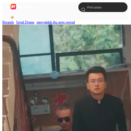
Beranda
Serial Drama
menyalalah ibu agen spesial