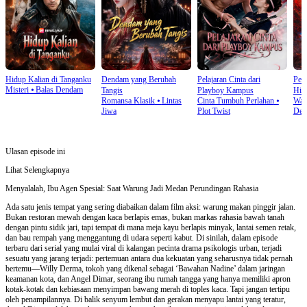
Hidup Kalian di Tanganku
Dendam yang Berubah
Pelajaran Cinta dari
Pen
Misteri
⦁
Balas Dendam
Tangis
Playboy Kampus
Hid
Romansa Klasik
⦁
Lintas
Cinta Tumbuh Perlahan
⦁
Wan
Jiwa
Plot Twist
Den
Ulasan episode ini
Lihat Selengkapnya
Menyalalah, Ibu Agen Spesial: Saat Warung Jadi Medan Perundingan Rahasia
Ada satu jenis tempat yang sering diabaikan dalam film aksi: warung makan pinggir jalan.
Bukan restoran mewah dengan kaca berlapis emas, bukan markas rahasia bawah tanah
dengan pintu sidik jari, tapi tempat di mana meja kayu berlapis minyak, lantai semen retak,
dan bau rempah yang menggantung di udara seperti kabut. Di sinilah, dalam episode
terbaru dari serial yang mulai viral di kalangan pecinta drama psikologis urban, terjadi
sesuatu yang jarang terjadi: pertemuan antara dua kekuatan yang seharusnya tidak pernah
bertemu—Willy Derma, tokoh yang dikenal sebagai ‘Bawahan Nadine’ dalam jaringan
keamanan kota, dan Angel Dimar, seorang ibu rumah tangga yang hanya memiliki apron
kotak-kotak dan kebiasaan menyimpan bawang merah di toples kaca. Tapi jangan tertipu
oleh penampilannya. Di balik senyum lembut dan gerakan menyapu lantai yang teratur,