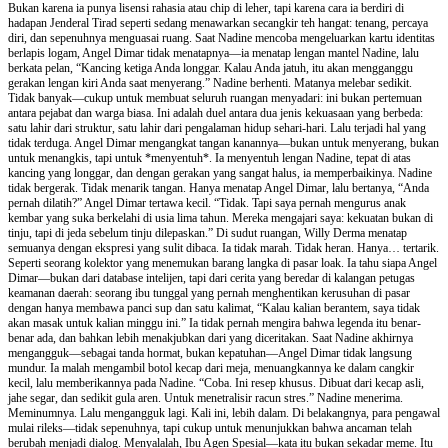
Bukan karena ia punya lisensi rahasia atau chip di leher, tapi karena cara ia berdiri di
hadapan Jenderal Tirad seperti sedang menawarkan secangkir teh hangat: tenang, percaya
diri, dan sepenuhnya menguasai ruang. Saat Nadine mencoba mengeluarkan kartu identitas
berlapis logam, Angel Dimar tidak menatapnya—ia menatap lengan mantel Nadine, lalu
berkata pelan, “Kancing ketiga Anda longgar. Kalau Anda jatuh, itu akan mengganggu
gerakan lengan kiri Anda saat menyerang.” Nadine berhenti. Matanya melebar sedikit.
Tidak banyak—cukup untuk membuat seluruh ruangan menyadari: ini bukan pertemuan
antara pejabat dan warga biasa. Ini adalah duel antara dua jenis kekuasaan yang berbeda:
satu lahir dari struktur, satu lahir dari pengalaman hidup sehari-hari. Lalu terjadi hal yang
tidak terduga. Angel Dimar mengangkat tangan kanannya—bukan untuk menyerang, bukan
untuk menangkis, tapi untuk *menyentuh*. Ia menyentuh lengan Nadine, tepat di atas
kancing yang longgar, dan dengan gerakan yang sangat halus, ia memperbaikinya. Nadine
tidak bergerak. Tidak menarik tangan. Hanya menatap Angel Dimar, lalu bertanya, “Anda
pernah dilatih?” Angel Dimar tertawa kecil. “Tidak. Tapi saya pernah mengurus anak
kembar yang suka berkelahi di usia lima tahun. Mereka mengajari saya: kekuatan bukan di
tinju, tapi di jeda sebelum tinju dilepaskan.” Di sudut ruangan, Willy Derma menatap
semuanya dengan ekspresi yang sulit dibaca. Ia tidak marah. Tidak heran. Hanya… tertarik.
Seperti seorang kolektor yang menemukan barang langka di pasar loak. Ia tahu siapa Angel
Dimar—bukan dari database intelijen, tapi dari cerita yang beredar di kalangan petugas
keamanan daerah: seorang ibu tunggal yang pernah menghentikan kerusuhan di pasar
dengan hanya membawa panci sup dan satu kalimat, “Kalau kalian berantem, saya tidak
akan masak untuk kalian minggu ini.” Ia tidak pernah mengira bahwa legenda itu benar-
benar ada, dan bahkan lebih menakjubkan dari yang diceritakan. Saat Nadine akhirnya
mengangguk—sebagai tanda hormat, bukan kepatuhan—Angel Dimar tidak langsung
mundur. Ia malah mengambil botol kecap dari meja, menuangkannya ke dalam cangkir
kecil, lalu memberikannya pada Nadine. “Coba. Ini resep khusus. Dibuat dari kecap asli,
jahe segar, dan sedikit gula aren. Untuk menetralisir racun stres.” Nadine menerima.
Meminumnya. Lalu mengangguk lagi. Kali ini, lebih dalam. Di belakangnya, para pengawal
mulai rileks—tidak sepenuhnya, tapi cukup untuk menunjukkan bahwa ancaman telah
berubah menjadi dialog. Menyalalah, Ibu Agen Spesial—kata itu bukan sekadar meme. Itu