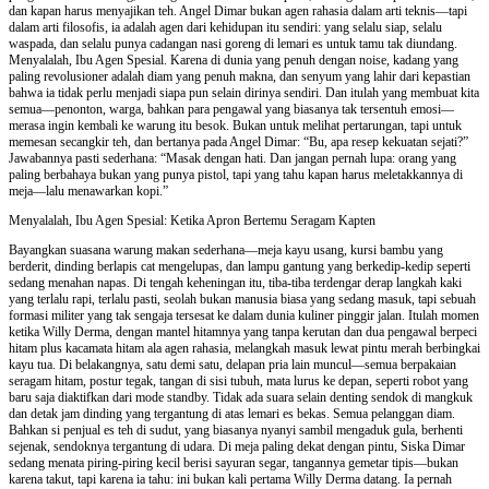
dan kapan harus menyajikan teh. Angel Dimar bukan agen rahasia dalam arti teknis—tapi
dalam arti filosofis, ia adalah agen dari kehidupan itu sendiri: yang selalu siap, selalu
waspada, dan selalu punya cadangan nasi goreng di lemari es untuk tamu tak diundang.
Menyalalah, Ibu Agen Spesial. Karena di dunia yang penuh dengan noise, kadang yang
paling revolusioner adalah diam yang penuh makna, dan senyum yang lahir dari kepastian
bahwa ia tidak perlu menjadi siapa pun selain dirinya sendiri. Dan itulah yang membuat kita
semua—penonton, warga, bahkan para pengawal yang biasanya tak tersentuh emosi—
merasa ingin kembali ke warung itu besok. Bukan untuk melihat pertarungan, tapi untuk
memesan secangkir teh, dan bertanya pada Angel Dimar: “Bu, apa resep kekuatan sejati?”
Jawabannya pasti sederhana: “Masak dengan hati. Dan jangan pernah lupa: orang yang
paling berbahaya bukan yang punya pistol, tapi yang tahu kapan harus meletakkannya di
meja—lalu menawarkan kopi.”
Menyalalah, Ibu Agen Spesial: Ketika Apron Bertemu Seragam Kapten
Bayangkan suasana warung makan sederhana—meja kayu usang, kursi bambu yang
berderit, dinding berlapis cat mengelupas, dan lampu gantung yang berkedip-kedip seperti
sedang menahan napas. Di tengah keheningan itu, tiba-tiba terdengar derap langkah kaki
yang terlalu rapi, terlalu pasti, seolah bukan manusia biasa yang sedang masuk, tapi sebuah
formasi militer yang tak sengaja tersesat ke dalam dunia kuliner pinggir jalan. Itulah momen
ketika Willy Derma, dengan mantel hitamnya yang tanpa kerutan dan dua pengawal berpeci
hitam plus kacamata hitam ala agen rahasia, melangkah masuk lewat pintu merah berbingkai
kayu tua. Di belakangnya, satu demi satu, delapan pria lain muncul—semua berpakaian
seragam hitam, postur tegak, tangan di sisi tubuh, mata lurus ke depan, seperti robot yang
baru saja diaktifkan dari mode standby. Tidak ada suara selain denting sendok di mangkuk
dan detak jam dinding yang tergantung di atas lemari es bekas. Semua pelanggan diam.
Bahkan si penjual es teh di sudut, yang biasanya nyanyi sambil mengaduk gula, berhenti
sejenak, sendoknya tergantung di udara. Di meja paling dekat dengan pintu, Siska Dimar
sedang menata piring-piring kecil berisi sayuran segar, tangannya gemetar tipis—bukan
karena takut, tapi karena ia tahu: ini bukan kali pertama Willy Derma datang. Ia pernah