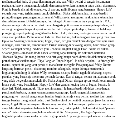
melihatnya dari jauh, di pasar ikan minggu lalu, saat Willy berdiri di tengah kerumunan
pedagang, hanya mengangguk sekali, dan semua toko ikan langsung tutup dalam dua menit.
Kini, ia berada di sini, di tempatnya, di warung milik ibunya yang bernama ‘Happy Life’—
sebuah ironi yang terlalu manis untuk diabaikan. Siska tidak beranjak. Ia tetap berdiri,
piring di tangan, pandangan lurus ke arah Willy, seolah mengukur jarak antara keberanian
dan kebijaksanaan. Di belakangnya, Putri Angel Dimar—saudarinya yang masih SMA,
dengan seragam abu-abu dan dasi merah bergaris putih—mencoba menyelinap keluar, tapi
seorang pengawal tanpa ekspresi sudah berdiri di depan pintu dapur, tangan di belakang
punggung, seperti patung yang tiba-tiba hidup. Lalu, dari luar, terdengar suara mesin mobil
yang mati perlahan. Pintu kembali terbuka. Dan kali ini, bukan langkah kaki yang masuk—
tapi aura. Seorang wanita muncul, tinggi, tegap, dengan mantel biru dongker berlapis emas
di lengan, dasi biru tua, rambut hitam terikat kencang di belakang kepala, bibir merah gelap
seperti cat kapal perang. Nadine Qoni. Jenderal Tingkat Tinggi Tirad. Nama itu bukan
sekadar gelar—itu adalah kode akses ke ruang rapat tertutup, ke dokumen bertanda
‘Rahasia Negara’, ke ruang latihan bela diri yang hanya boleh dimasuki oleh mereka yang
pernah menyelesaikan ujian ‘Tiga Langkah Tanpa Napas’. Ia tidak berjalan—ia *mengalir*
masuk, seperti air yang tahu persis di mana harus mengalir. Para pengawal Willy Derma
langsung berubah posisi: dua orang mundur selangkah, empat lainnya membentuk
lingkaran pelindung di sekitar Willy, sementara sisanya berdiri tegak di belakang, seperti
pasukan yang baru saja menerima perintah darurat. Dan di tengah semua itu, ada satu sosok
yang tidak bergerak sama sekali: ibu Siska, Angel Dimar, dengan apron kotak-kotak merah-
hitam-putih yang bertuliskan ‘Happy Life’ dan gambar kucing lucu di bagian bawah. Ia
tidak lari. Tidak menunduk. Tidak meminta maaf. Ia hanya berdiri di dekat meja dengan
panci kuah berbusa, tangan kanannya memegang sapu kecil, tangan kiri menyentuh
pinggangnya—posisi yang sangat familiar bagi siapa saja yang pernah melihat ibu rumah
tangga bersiap menghadapi badai. Saat Nadine Qoni berhenti di depannya, jarak hanya satu
meter, Angel Dimar tersenyum. Bukan senyum lebar, bukan senyum palsu—tapi senyum
yang lahir dari keyakinan bahwa ia bukan korban, bukan pelaku, bukan saksi, tapi *pemain
utama* dalam skenario yang belum selesai ditulis. Menyalalah, Ibu Agen Spesial—
begitulah julukan yang mulai beredar di grup WhatsApp warga setempat setelah insiden ini.