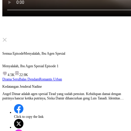
Click to unmute
Semua Episode
Menyalalah, Ibu Agen Spesial
Menyalalah, Ibu Agen Spesial
Episode
1
4.5K
22.9K
Drama Seru
Balas Dendam
Romantis Urban
Kedatangan Jenderal Nadine
Angel Dimar adalah agen spesial Tirad yang sudah pensiun. Kehidupan damai dengan
putrinya hancur ketika putrinya, Siska Damir dihancurkan geng Luis Tanadi. Identitas
Angel yang terungkap menarik perhatian organisasi penjahat Orang Dona, mereka
menculik putrinya dan mengancamnya. Angel sekarang harus menghadapi masa lalunya
dan melindungi Grace dari bahaya yang akan datang yang mengancam akan
menghancurkan hidup mereka. Episode 1:Jenderal Nadine mengunjungi Angel, agen
Click to copy the link
spesial yang sudah pensiun, untuk meminta bantuannya dalam situasi tidak aman di
perbatasan Tirad, tetapi Angel menolak dan hanya ingin hidup damai dengan
putrinya.Akankah Angel tetap bisa menghindari masa lalunya yang gelap?