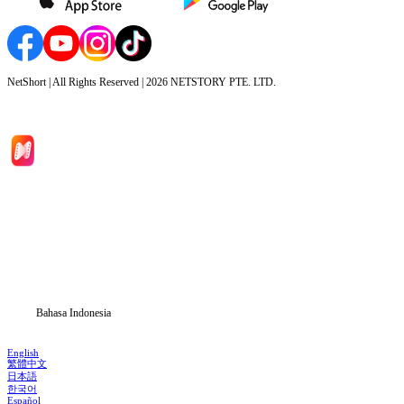
NetShort | All Rights Reserved |
2026
NETSTORY PTE. LTD.
Beranda
Serial Drama
Unduh
Blog
Bahasa Indonesia
English
繁體中文
日本語
한국어
Español