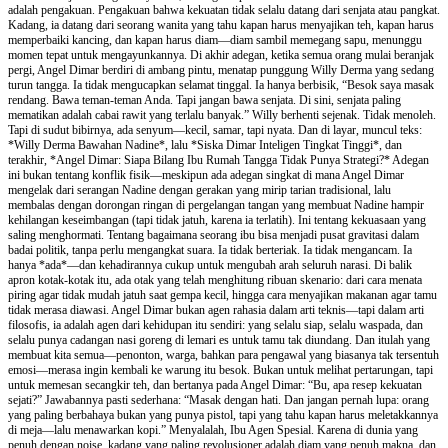
adalah pengakuan. Pengakuan bahwa kekuatan tidak selalu datang dari senjata atau pangkat.
Kadang, ia datang dari seorang wanita yang tahu kapan harus menyajikan teh, kapan harus
memperbaiki kancing, dan kapan harus diam—diam sambil memegang sapu, menunggu
momen tepat untuk mengayunkannya. Di akhir adegan, ketika semua orang mulai beranjak
pergi, Angel Dimar berdiri di ambang pintu, menatap punggung Willy Derma yang sedang
turun tangga. Ia tidak mengucapkan selamat tinggal. Ia hanya berbisik, “Besok saya masak
rendang. Bawa teman-teman Anda. Tapi jangan bawa senjata. Di sini, senjata paling
mematikan adalah cabai rawit yang terlalu banyak.” Willy berhenti sejenak. Tidak menoleh.
Tapi di sudut bibirnya, ada senyum—kecil, samar, tapi nyata. Dan di layar, muncul teks:
*Willy Derma Bawahan Nadine*, lalu *Siska Dimar Inteligen Tingkat Tinggi*, dan
terakhir, *Angel Dimar: Siapa Bilang Ibu Rumah Tangga Tidak Punya Strategi?* Adegan
ini bukan tentang konflik fisik—meskipun ada adegan singkat di mana Angel Dimar
mengelak dari serangan Nadine dengan gerakan yang mirip tarian tradisional, lalu
membalas dengan dorongan ringan di pergelangan tangan yang membuat Nadine hampir
kehilangan keseimbangan (tapi tidak jatuh, karena ia terlatih). Ini tentang kekuasaan yang
saling menghormati. Tentang bagaimana seorang ibu bisa menjadi pusat gravitasi dalam
badai politik, tanpa perlu mengangkat suara. Ia tidak berteriak. Ia tidak mengancam. Ia
hanya *ada*—dan kehadirannya cukup untuk mengubah arah seluruh narasi. Di balik
apron kotak-kotak itu, ada otak yang telah menghitung ribuan skenario: dari cara menata
piring agar tidak mudah jatuh saat gempa kecil, hingga cara menyajikan makanan agar tamu
tidak merasa diawasi. Angel Dimar bukan agen rahasia dalam arti teknis—tapi dalam arti
filosofis, ia adalah agen dari kehidupan itu sendiri: yang selalu siap, selalu waspada, dan
selalu punya cadangan nasi goreng di lemari es untuk tamu tak diundang. Dan itulah yang
membuat kita semua—penonton, warga, bahkan para pengawal yang biasanya tak tersentuh
emosi—merasa ingin kembali ke warung itu besok. Bukan untuk melihat pertarungan, tapi
untuk memesan secangkir teh, dan bertanya pada Angel Dimar: “Bu, apa resep kekuatan
sejati?” Jawabannya pasti sederhana: “Masak dengan hati. Dan jangan pernah lupa: orang
yang paling berbahaya bukan yang punya pistol, tapi yang tahu kapan harus meletakkannya
di meja—lalu menawarkan kopi.” Menyalalah, Ibu Agen Spesial. Karena di dunia yang
penuh dengan noise, kadang yang paling revolusioner adalah diam yang penuh makna, dan