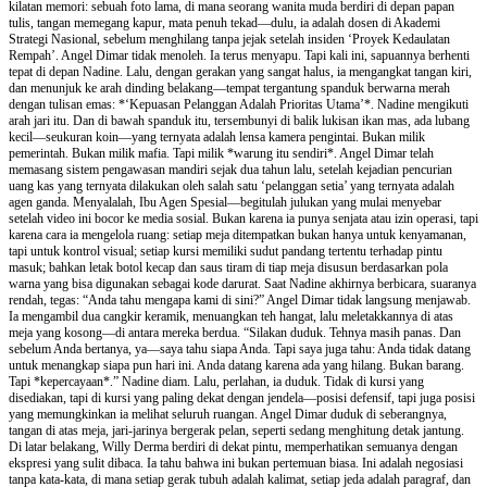
kilatan memori: sebuah foto lama, di mana seorang wanita muda berdiri di depan papan
tulis, tangan memegang kapur, mata penuh tekad—dulu, ia adalah dosen di Akademi
Strategi Nasional, sebelum menghilang tanpa jejak setelah insiden ‘Proyek Kedaulatan
Rempah’. Angel Dimar tidak menoleh. Ia terus menyapu. Tapi kali ini, sapuannya berhenti
tepat di depan Nadine. Lalu, dengan gerakan yang sangat halus, ia mengangkat tangan kiri,
dan menunjuk ke arah dinding belakang—tempat tergantung spanduk berwarna merah
dengan tulisan emas: *‘Kepuasan Pelanggan Adalah Prioritas Utama’*. Nadine mengikuti
arah jari itu. Dan di bawah spanduk itu, tersembunyi di balik lukisan ikan mas, ada lubang
kecil—seukuran koin—yang ternyata adalah lensa kamera pengintai. Bukan milik
pemerintah. Bukan milik mafia. Tapi milik *warung itu sendiri*. Angel Dimar telah
memasang sistem pengawasan mandiri sejak dua tahun lalu, setelah kejadian pencurian
uang kas yang ternyata dilakukan oleh salah satu ‘pelanggan setia’ yang ternyata adalah
agen ganda. Menyalalah, Ibu Agen Spesial—begitulah julukan yang mulai menyebar
setelah video ini bocor ke media sosial. Bukan karena ia punya senjata atau izin operasi, tapi
karena cara ia mengelola ruang: setiap meja ditempatkan bukan hanya untuk kenyamanan,
tapi untuk kontrol visual; setiap kursi memiliki sudut pandang tertentu terhadap pintu
masuk; bahkan letak botol kecap dan saus tiram di tiap meja disusun berdasarkan pola
warna yang bisa digunakan sebagai kode darurat. Saat Nadine akhirnya berbicara, suaranya
rendah, tegas: “Anda tahu mengapa kami di sini?” Angel Dimar tidak langsung menjawab.
Ia mengambil dua cangkir keramik, menuangkan teh hangat, lalu meletakkannya di atas
meja yang kosong—di antara mereka berdua. “Silakan duduk. Tehnya masih panas. Dan
sebelum Anda bertanya, ya—saya tahu siapa Anda. Tapi saya juga tahu: Anda tidak datang
untuk menangkap siapa pun hari ini. Anda datang karena ada yang hilang. Bukan barang.
Tapi *kepercayaan*.” Nadine diam. Lalu, perlahan, ia duduk. Tidak di kursi yang
disediakan, tapi di kursi yang paling dekat dengan jendela—posisi defensif, tapi juga posisi
yang memungkinkan ia melihat seluruh ruangan. Angel Dimar duduk di seberangnya,
tangan di atas meja, jari-jarinya bergerak pelan, seperti sedang menghitung detak jantung.
Di latar belakang, Willy Derma berdiri di dekat pintu, memperhatikan semuanya dengan
ekspresi yang sulit dibaca. Ia tahu bahwa ini bukan pertemuan biasa. Ini adalah negosiasi
tanpa kata-kata, di mana setiap gerak tubuh adalah kalimat, setiap jeda adalah paragraf, dan