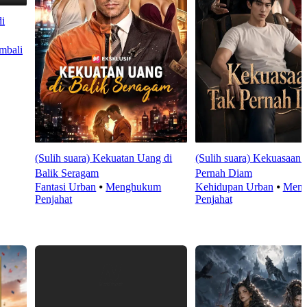
di
mbali
(Sulih suara) Kekuatan Uang di
(Sulih suara) Kekuasaan 
Balik Seragam
Pernah Diam
Fantasi Urban
⦁
Menghukum
Kehidupan Urban
⦁
Men
Penjahat
Penjahat