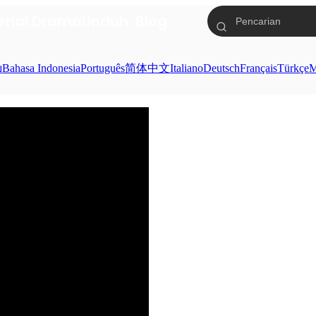
erial Drama
Unduh
Blog
ย
Bahasa Indonesia
Português
简体中文
Italiano
Deutsch
Français
Türkçe
M