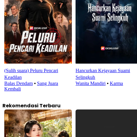
(Sulih suara) Peluru Pencari
Hancurkan Kejayaan Suami
Keadilan
Selingkuh
Balas Dendam
⦁
Sang Juara
Wanita Mandiri
⦁
Karma
Kembali
Rekomendasi Terbaru