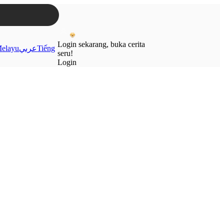
Login sekarang, buka cerita
elayu
عربي
Tiếng
seru!
Login