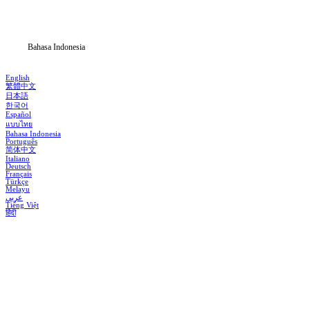
Blog
Bahasa Indonesia
English
繁體中文
日本語
한국어
Español
แบบไทย
Bahasa Indonesia
Português
简体中文
Italiano
Deutsch
Français
Türkçe
Melayu
عربي
Tiếng Việt
हिंदी