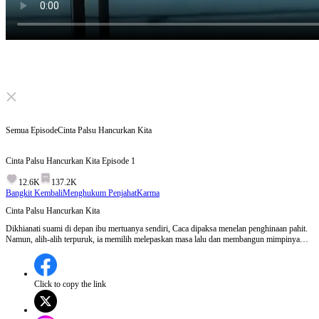
Click to unmute
Semua Episode
Cinta Palsu Hancurkan Kita
Cinta Palsu Hancurkan Kita
Episode
1
12.6K
137.2K
Bangkit Kembali
Menghukum Penjahat
Karma
Cinta Palsu Hancurkan Kita
Dikhianati suami di depan ibu mertuanya sendiri, Caca dipaksa menelan penghinaan pahit.
Namun, alih-alih terpuruk, ia memilih melepaskan masa lalu dan membangun mimpinya
sebagai desainer dunia. Saat Caca bersinar di puncak kesuksesan, roda nasib mulai berputar
bagi mereka yang dulu merendahkannya.
Click to copy the link