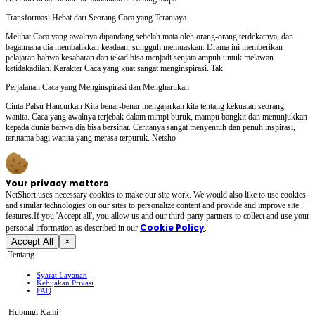
Transformasi Hebat dari Seorang Caca yang Teraniaya
Melihat Caca yang awalnya dipandang sebelah mata oleh orang-orang terdekatnya, dan
bagaimana dia membalikkan keadaan, sungguh memuaskan. Drama ini memberikan
pelajaran bahwa kesabaran dan tekad bisa menjadi senjata ampuh untuk melawan
ketidakadilan. Karakter Caca yang kuat sangat menginspirasi. Tak
Perjalanan Caca yang Menginspirasi dan Mengharukan
Cinta Palsu Hancurkan Kita benar-benar mengajarkan kita tentang kekuatan seorang
wanita. Caca yang awalnya terjebak dalam mimpi buruk, mampu bangkit dan menunjukkan
kepada dunia bahwa dia bisa bersinar. Ceritanya sangat menyentuh dan penuh inspirasi,
terutama bagi wanita yang merasa terpuruk. Netsho
Your privacy matters
NetShort uses necessary cookies to make our site work. We would also like to use cookies
and similar technologies on our sites to personalize content and provide and improve site
features.If you 'Accept all', you allow us and our third-party partners to collect and use your
Cookie Policy
personal irformation as described in our
.
Accept All
×
Tentang
Syarat Layanan
Kebijakan Privasi
FAQ
Hubungi Kami