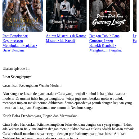
Ratu Bangkit dari
Aturan Misterius di Kantor
Dengan Tubuh Fana
Leg
Misteri
⦁
Ide Kreatif
Fant
Keputusasaan
Guncang Langit
Menghukum Penjahat
⦁
Bangkit Kembali
⦁
Balas Dendam
Menghukum Penjahat
Ulasan episode ini
Lihat Selengkapnya
Caca: Ikon Kebangkitan Wanita Modern
Aku sangat terkesan dengan karakter Caca yang menjadi simbol kebangkitan wanita
modern. Drama ini tidak hanya menghibur, tetapi juga memberikan motivasi untuk
mencapai impian meski pernah dikhianati. Setiap episodenya penuh dengan kejutan yang
membuat ketagihan. Pengalaman menonton di Netshort sanga
Kisah Balas Dendam yang Elegan dan Memuaskan
Cinta Palsu Hancurkan Kita menampilkan balas dendam dengan cara yang elegan. Tidak
ada kekerasan fisik, melainkan dengan menunjukkan bahwa sukses adalah balasan terbaik.
Caca berhasil membuat saya tertegun dengan perubahannya yang luar biasa. Aplikasi
Netshort benar-benar memudahkan streaming tanpa