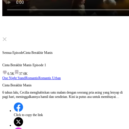
Click to unmute
Semua Episode
Cinta Berakhir Manis
Cinta Berakhir Manis
Episode
1
6.5K
37.6K
One Night Stand
Romantis
Romantis Urban
Cinta Berakhir Manis
6 tahun lalu, Cecilia menghabiskan satu malam dengan seorang pria asing yang lenyap di
pagi hari, meninggalkannya hamil dan sendirian. Kini ia putus asa untuk membiayai
perawatan medis putranya, ia bergabung dengan perusahaan besar hanya untuk menyadari
bahwa bosnya yang dingin dan berkuasa adalah ayah anaknya yang selama ini tak pernah ia
temukan.
Click to copy the link