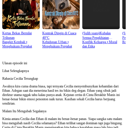
Kertas Bekas Bernilai
Kontrak Dingin di Cuaca
(Sulih suara)Kubalas
(Sul
Triliunan
40°C
Semua Pengkhiatan
Pew
Bangkit Kembali
⦁
Kehidupan Urban
⦁
Konflik Keluarga
⦁
Moral
Rom
Mereka
Menghukum Penjahat
Menghukum Penjahat
dan Etika
Ulasan episode ini
Lihat Selengkapnya
Rahasia Cecilia Terungkap
Awalnya kira cuma drama biasa, tapi ternyata Cecilia menyembunyikan kehamilan dari
Ethan. Adegan saat dia menerima hasil tes itu bikin deg-degan. Ethan yang sibuk jadi
direktur utama nggak tahu kalau punya anak. Kejutan cerita di Cinta Berakhir Manis ini
benar-benar bikin emosi penonton naik turun. Kasihan sekali Cecilia harus berjuang
sendirian.
Malam Itu Mengubah Segalanya
Kimia antara Cecilia dan Ethan di malam itu benar-benar panas. Siapa sangka satu malam
bisa mengubah nasib Cecilia selamanya? Ethan terlihat sangat dominan tapi juga bingung.
Cerita di Cinta Berakhir Manis mengingatkan kita bahwa kesalahan masa lalu bisa jadi