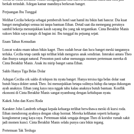
berkah terindah. Adegan kamar mandinya berkesan banget.
Perjuangan Ibu Tunggal
Melihat Cecilia bekerja sebagai pembersih hotel saat hamil itu bikin hati hancur. Dia kuat
banget menghadapi semua ini tanpa bantuan Ethan. Detail saat dia memegang perutnya
sambil bekerja menunjukkan kasih sayang ibu yang tak tergantikan. Cinta Berakhir Manis
sukses bikin saya nangis di bagian ini. Ibu tunggal itu pejuang sejati.
Enam Tahun Kemudian
Loncat waktu enam tahun bikin kaget. Theo sudah besar dan lucu banget meski tangannya
terluka. Cecilia tetap cantik tapi terlihat lelah mengurus anak sendirian. Interaksi antara Theo
dan ibunya sangat natural. Penonton pasti sabar menunggu momen pertemuan mereka di
Cinta Berakhir Manis. Anak itu mirip banget sama Ethan.
Saldo Hanya Tiga Belas Dolar
Adegan Cecilia cek saldo di telepon itu nyata banget. Hanya tersisa tiga belas dolar saat
butuh biaya dokter untuk Theo. Ini menunjukkan betapa sulitnya hidup dia tanpa dukungan
ayah anaknya. Ethan yang kaya raya nggak tahu kalau anaknya butuh bantuan. Konflik
ekonomi di Cinta Berakhir Manis sangat nyambung dengan kehidupan nyata.
Kakek John dan Kursi Roda
Karakter John Landreth sebagai kepala keluarga terlihat berwibawa meski di kursi roda.
Ethan mendorong ayahnya dengan sikap hormat. Mereka kelihatan seperti keluarga
konglomerat yang kaya raya. Pertemuan tidak sengaja dengan Theo di koridor rumah sakit
jadi momen kunci. Cinta Berakhir Manis selalu punya cara bikin tegang.
Pertemuan Tak Terduga