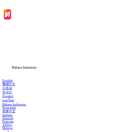
Beranda
Serial Drama
Unduh
Blog
Bahasa Indonesia
English
繁體中文
日本語
한국어
Español
แบบไทย
Bahasa Indonesia
Português
简体中文
Italiano
Deutsch
Français
Türkçe
Melayu
عربي