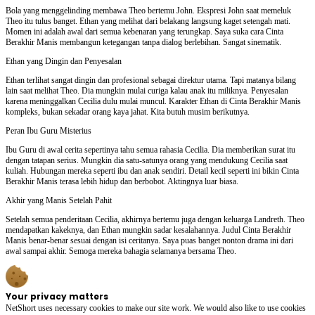
Bola yang menggelinding membawa Theo bertemu John. Ekspresi John saat memeluk
Theo itu tulus banget. Ethan yang melihat dari belakang langsung kaget setengah mati.
Momen ini adalah awal dari semua kebenaran yang terungkap. Saya suka cara Cinta
Berakhir Manis membangun ketegangan tanpa dialog berlebihan. Sangat sinematik.
Ethan yang Dingin dan Penyesalan
Ethan terlihat sangat dingin dan profesional sebagai direktur utama. Tapi matanya bilang
lain saat melihat Theo. Dia mungkin mulai curiga kalau anak itu miliknya. Penyesalan
karena meninggalkan Cecilia dulu mulai muncul. Karakter Ethan di Cinta Berakhir Manis
kompleks, bukan sekadar orang kaya jahat. Kita butuh musim berikutnya.
Peran Ibu Guru Misterius
Ibu Guru di awal cerita sepertinya tahu semua rahasia Cecilia. Dia memberikan surat itu
dengan tatapan serius. Mungkin dia satu-satunya orang yang mendukung Cecilia saat
kuliah. Hubungan mereka seperti ibu dan anak sendiri. Detail kecil seperti ini bikin Cinta
Berakhir Manis terasa lebih hidup dan berbobot. Aktingnya luar biasa.
Akhir yang Manis Setelah Pahit
Setelah semua penderitaan Cecilia, akhirnya bertemu juga dengan keluarga Landreth. Theo
mendapatkan kakeknya, dan Ethan mungkin sadar kesalahannya. Judul Cinta Berakhir
Manis benar-benar sesuai dengan isi ceritanya. Saya puas banget nonton drama ini dari
awal sampai akhir. Semoga mereka bahagia selamanya bersama Theo.
Your privacy matters
NetShort uses necessary cookies to make our site work. We would also like to use cookies