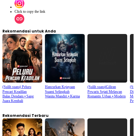
Click to copy the link
Rekomendasi untuk Anda
(Sulih suara) Peluru
Hancurkan Kejayaan
(Sulih suara)Giliran
(Su
Pencari Keadilan
Suami Selingkuh
Pewaris Sejati Melawan
Dib
Balas Dendam
⦁
Sang
Wanita Mandiri
⦁
Karma
Romantis Urban
⦁
Modern
Mod
Juara Kembali
Penj
Rekomendasi Terbaru