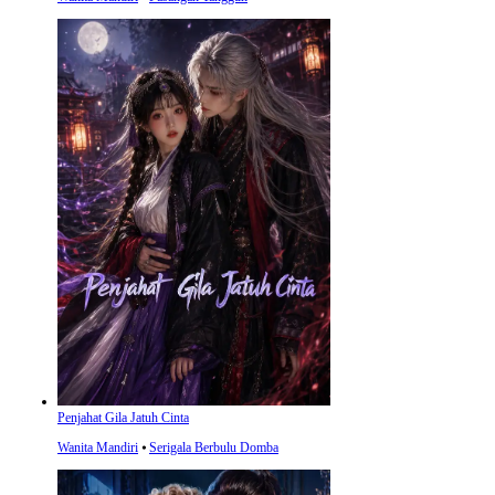
Penjahat Gila Jatuh Cinta
Wanita Mandiri
⦁
Serigala Berbulu Domba