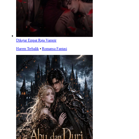
Dikejar Empat Raja Vampir
Harem Terbalik
⦁
Romansa Fantasi