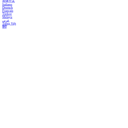
简体中文
Italiano
Deutsch
Français
Türkçe
Melayu
عربي
Tiếng Việt
हिंदी