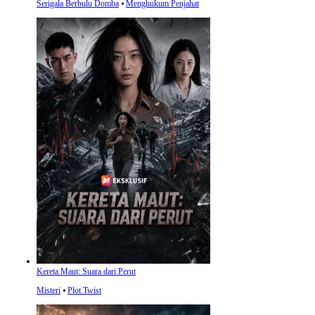
Serigala Berbulu Domba
⦁
Menghukum Penjahat
Kereta Maut: Suara dari Perut
Misteri
⦁
Plot Twist