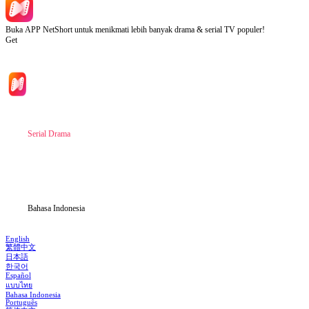
Buka APP NetShort untuk menikmati lebih banyak drama & serial TV populer!
Get
Beranda
Serial Drama
Unduh
Blog
Bahasa Indonesia
English
繁體中文
日本語
한국어
Español
แบบไทย
Bahasa Indonesia
Português