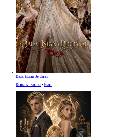
Badai Istana Berdarah
Romansa Fantasi
⦁
Istana