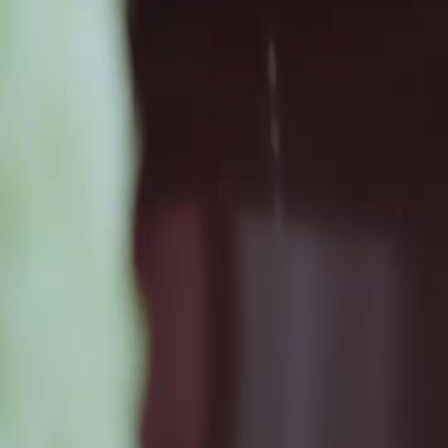
Télécharger
Blog
Français
English
繁體中文
日本語
한국어
Español
แบบไทย
Bahasa Indonesia
Português
简体中文
Italiano
Deutsch
Français
Türkçe
Melayu
عربي
Tiếng Việt
हिंदी