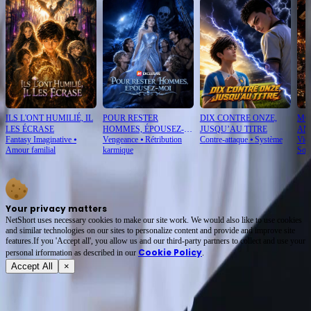
ILS L'ONT HUMILIÉ, IL
POUR RESTER
DIX CONTRE ONZE,
MO
LES ÉCRASE
HOMMES, ÉPOUSEZ-
JUSQU’AU TITRE
AM
Fantasy Imaginative
⦁
Vengeance
⦁
Rétribution
Contre-attaque
⦁
Système
Vie
MOI
AS
Amour familial
karmique
Som
Your privacy matters
NetShort uses necessary cookies to make our site work. We would also like to use cookies
and similar technologies on our sites to personalize content and provide and improve site
features.If you 'Accept all', you allow us and our third-party partners to collect and use your
Cookie Policy
personal irformation as described in our
.
Accept All
×
À propos
Conditions d'utilisation
Politique de confidentialité