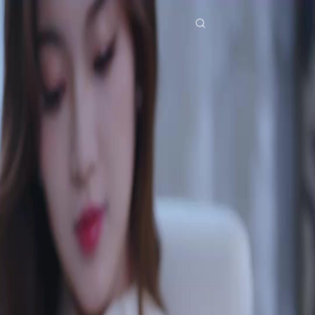
Accueil
Séries
une course au cœur Épisode 45
Le drama a été retiré.
Télécharger l’app NetShort
Tous les épisodes
UNE COURSE AU CŒUR
UNE COURSE AU CŒUR
Épisode
45
2.5K
2.8K
Amants sous Contrat
Amour après le Mariage
Romance avec écart d'âge
Le Mystère des Lèvres
Léna cherche à remercier M. Gout pour un contrat, mais une étrange ressemblance entre lui
et son amant-caniche la trouble.Quel secret se cache derrière cette ressemblance troublante ?