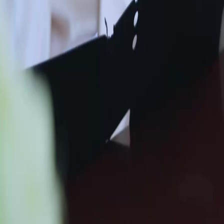
FAQ
Contactez-nous
support@netshort.com
business@netshort.com
Séries
Drames Épiques
Séries tendance
Télécharger l'application
NetShort | All Rights Reserved |
2026
NETSTORY PTE. LTD.
Accueil
Séries