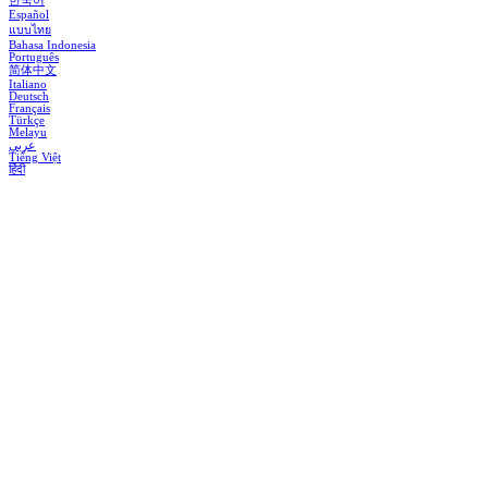
한국어
Español
แบบไทย
Bahasa Indonesia
Português
简体中文
Italiano
Deutsch
Français
Türkçe
Melayu
عربي
Tiếng Việt
हिंदी