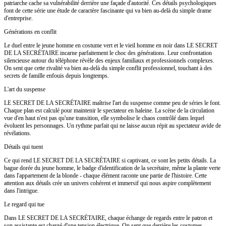
patriarche cache sa vulnérabilité derrière une façade d'autorité. Ces détails psychologiques
font de cette série une étude de caractère fascinante qui va bien au-delà du simple drame
d'entreprise.
Générations en conflit
Le duel entre le jeune homme en costume vert et le vieil homme en noir dans LE SECRET
DE LA SECRÉTAIRE incarne parfaitement le choc des générations. Leur confrontation
silencieuse autour du téléphone révèle des enjeux familiaux et professionnels complexes.
On sent que cette rivalité va bien au-delà du simple conflit professionnel, touchant à des
secrets de famille enfouis depuis longtemps.
L'art du suspense
LE SECRET DE LA SECRÉTAIRE maîtrise l'art du suspense comme peu de séries le font.
Chaque plan est calculé pour maintenir le spectateur en haleine. La scène de la circulation
vue d'en haut n'est pas qu'une transition, elle symbolise le chaos contrôlé dans lequel
évoluent les personnages. Un rythme parfait qui ne laisse aucun répit au spectateur avide de
révélations.
Détails qui tuent
Ce qui rend LE SECRET DE LA SECRÉTAIRE si captivant, ce sont les petits détails. La
bague dorée du jeune homme, le badge d'identification de la secrétaire, même la plante verte
dans l'appartement de la blonde - chaque élément raconte une partie de l'histoire. Cette
attention aux détails crée un univers cohérent et immersif qui nous aspire complètement
dans l'intrigue.
Le regard qui tue
Dans LE SECRET DE LA SECRÉTAIRE, chaque échange de regards entre le patron et
son assistante est chargé d'une tension électrique. On sent que derrière les costumes