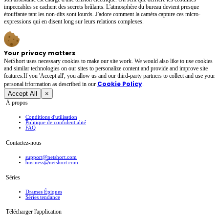
impeccables se cachent des secrets brûlants. L'atmosphère du bureau devient presque
étouffante tant les non-dits sont lourds. J'adore comment la caméra capture ces micro-
expressions qui en disent long sur leurs relations complexes.
Your privacy matters
NetShort uses necessary cookies to make our site work. We would also like to use cookies
and similar technologies on our sites to personalize content and provide and improve site
features.If you 'Accept all', you allow us and our third-party partners to collect and use your
Cookie Policy
personal irformation as described in our
.
Accept All
×
À propos
Conditions d'utilisation
Politique de confidentialité
FAQ
Contactez-nous
support@netshort.com
business@netshort.com
Séries
Drames Épiques
Séries tendance
Télécharger l'application