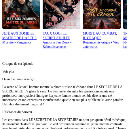
JETÉ AUX ZOMBIES,
FAUX COUPLE,
MORTE AU COMBAT,
TRA
MAÎTRE DE L’ARCHE
SECRET ADULTE
IL CRAQUE
MO
Mystère
⦁
Vengeance
Amour à Feu Doux
⦁
Romance historique
⦁
Vies
Idyl
Rebondissements
antérieures
fant
Critique de cet épisode
Voir plus
Quand le passé resurgit
La scène où le vieil homme montre la photo sur son téléphone dans LE SECRET DE LA
SECRÉTAIRE m'a glacé le sang. Ce lien inattendu entre les générations ajoute une
profondeur incroyable à l'intrigue. La jeune femme blonde semble détenir une clé
importante, et son expression inquiète trahit qu'elle en sait plus qu'elle ne le laisse paraître.
Un rebondissement magistral !
L'élégance du pouvoir
Les costumes dans LE SECRET DE LA SECRÉTAIRE ne sont pas qu'un détail esthétique,
ils racontent l'histoire du pouvoir. Le vert profond du costume du jeune homme contraste
avec le noir strict du patriarche, symbolisant parfaitement leur conflit générationnel. Chaque