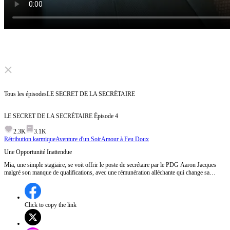
Click to unmute
Tous les épisodes
LE SECRET DE LA SECRÉTAIRE
LE SECRET DE LA SECRÉTAIRE
Épisode
4
2.3K
3.1K
Rétribution karmique
Aventure d'un Soir
Amour à Feu Doux
Une Opportunité Inattendue
Mia, une simple stagiaire, se voit offrir le poste de secrétaire par le PDG Aaron Jacques
malgré son manque de qualifications, avec une rémunération alléchante qui change sa
vie.Mia pourra-t-elle réussir dans son nouveau rôle ou succombera-t-elle aux défis qui
l'attendent ?
Click to copy the link