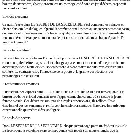
bouton de manchette, chaque cravate est un message codé dans ce jeu d'échecs corporatif
fascinant à suivre.
Silences éloquents
Ce qui m'épate dans LE SECRET DE LA SECRÉTAIRE, c'est comment les silences en
disent plus que les dialogues. Quand la secrétaire aux lunettes ajuste nerveusement sa veste,
on comprend immédiatement qu'elle cache quelque chose d'important. Ces moments de
retenue créent une suspense insoutenable qui nous tient en haleine à chaque épisode. Du
grand art narratif !
La photo révélatrice
La révélation de la photo sur l'écran du téléphone dans LE SECRET DE LA SECRÉTAIRE
est un coup de théâtre magistral. Cette image apparemment innocente d'une jeune femme
avec une peluche bleue devient soudainement la pièce maîtresse d'un mystère bien plus
sombre. Le contraste entre l'innocence de la photo et la gravité des réactions des
personnages est saisissant.
Architecture des émotions
L'utilisation des espaces dans LE SECRET DE LA SECRÉTAIRE est remarquable. Le
bureau moderne et froid contraste avec l'appartement chaleureux où se trouve la jeune
femme blonde. Ces décors ne sont pas de simples arrière-plans, ils reflètent l'état
émotionnel des personnages et renforcent la tension dramatique. Une direction artistique
exceptionnelle qui mérite d'être soulignée.
Le poids des secrets
Dans LE SECRET DE LA SECRÉTAIRE, chaque personnage porte un fardeau invisible.
La façon dont la secrétaire serre son sac contre elle révèle son anxiété, tandis que le