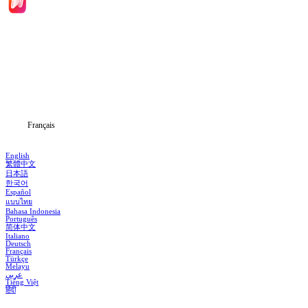
Accueil
Séries
Télécharger
Blog
Français
English
繁體中文
日本語
한국어
Español
แบบไทย
Bahasa Indonesia
Português
简体中文
Italiano
Deutsch
Français
Türkçe
Melayu
عربي
Tiếng Việt
हिंदी