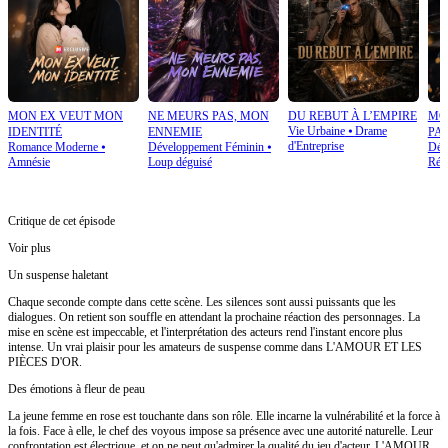
MON EX VEUT MON
NE MEURS PAS, MON
DU REBUT À L’EMPIRE
MO
Vie Urbaine
⦁
Drame
IDENTITÉ
ENNEMIE
PA
d'Entreprise
Romance Moderne
⦁
Développement Féminin
⦁
Dév
Amnésie
Loup déguisé
Rétr
Critique de cet épisode
Voir plus
Un suspense haletant
Chaque seconde compte dans cette scène. Les silences sont aussi puissants que les
dialogues. On retient son souffle en attendant la prochaine réaction des personnages. La
mise en scène est impeccable, et l'interprétation des acteurs rend l'instant encore plus
intense. Un vrai plaisir pour les amateurs de suspense comme dans L'AMOUR ET LES
PIÈCES D'OR.
Des émotions à fleur de peau
La jeune femme en rose est touchante dans son rôle. Elle incarne la vulnérabilité et la force à
la fois. Face à elle, le chef des voyous impose sa présence avec une autorité naturelle. Leur
confrontation est électrique, et on ne peut qu'admirer la qualité du jeu d'acteur. L'AMOUR