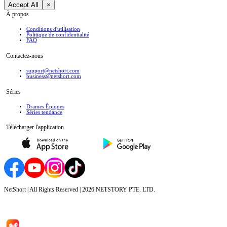
Accept All
×
À propos
Conditions d'utilisation
Politique de confidentialité
FAQ
Contactez-nous
support@netshort.com
business@netshort.com
Séries
Drames Épiques
Séries tendance
Télécharger l'application
NetShort | All Rights Reserved |
2026
NETSTORY PTE. LTD.