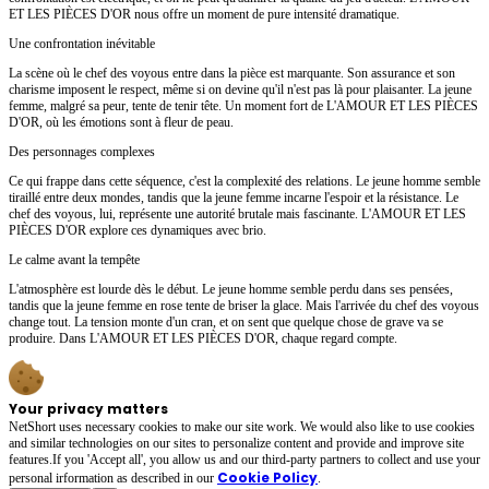
ET LES PIÈCES D'OR nous offre un moment de pure intensité dramatique.
Une confrontation inévitable
La scène où le chef des voyous entre dans la pièce est marquante. Son assurance et son
charisme imposent le respect, même si on devine qu'il n'est pas là pour plaisanter. La jeune
femme, malgré sa peur, tente de tenir tête. Un moment fort de L'AMOUR ET LES PIÈCES
D'OR, où les émotions sont à fleur de peau.
Des personnages complexes
Ce qui frappe dans cette séquence, c'est la complexité des relations. Le jeune homme semble
tiraillé entre deux mondes, tandis que la jeune femme incarne l'espoir et la résistance. Le
chef des voyous, lui, représente une autorité brutale mais fascinante. L'AMOUR ET LES
PIÈCES D'OR explore ces dynamiques avec brio.
Le calme avant la tempête
L'atmosphère est lourde dès le début. Le jeune homme semble perdu dans ses pensées,
tandis que la jeune femme en rose tente de briser la glace. Mais l'arrivée du chef des voyous
change tout. La tension monte d'un cran, et on sent que quelque chose de grave va se
produire. Dans L'AMOUR ET LES PIÈCES D'OR, chaque regard compte.
Your privacy matters
NetShort uses necessary cookies to make our site work. We would also like to use cookies
and similar technologies on our sites to personalize content and provide and improve site
features.If you 'Accept all', you allow us and our third-party partners to collect and use your
Cookie Policy
personal irformation as described in our
.