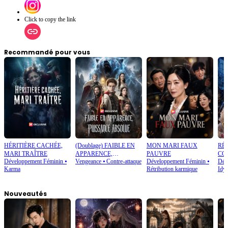
Click to copy the link
Recommandé pour vous
HÉRITIÈRE CACHÉE,
(Doublage) FAIBLE EN
MON MARI FAUX
RÉ
MARI TRAÎTRE
APPARENCE,
PAUVRE
CO
Développement Féminin
⦁
Vengeance
⦁
Contre-attaque
Développement Féminin
⦁
Dév
PUISSANCE ABSOLUE
BO
Karma
Rétribution karmique
Idyl
Nouveautés