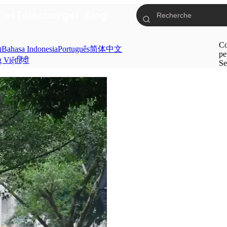
ries
Télécharger
Blog
Co
ย
Bahasa Indonesia
Português
简体中文
pe
g Việt
हिंदी
Se