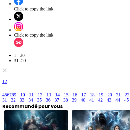
Click to copy the link
Click to copy the link
1 - 30
31 -50
Tous les épisodes
1
2
4
5
6
7
8
9
10
11
12
13
14
15
16
17
18
19
20
21
22
31
32
33
34
35
36
37
38
39
40
41
42
43
44
45
Recommandé pour vous