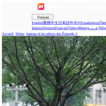
Accueil
Sé
Français
English
繁體中文
日本語
한국어
Español
แบบไท
Italiano
Deutsch
Français
Türkçe
Melayu
عربي
Tiến
Accueil
Séries
lamour et les pièces dor Épisode 3