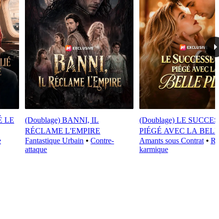
É LE
(Doublage) BANNI, IL
(Doublage) LE SUCCES
RÉCLAME L'EMPIRE
PIÉGÉ AVEC LA BEL
e
Fantastique Urbain
⦁
Contre-
Amants sous Contrat
⦁
Ré
attaque
karmique