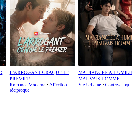
R
L’ARROGANT CRAQUE LE
MA FIANCÉE A HUMILI
PREMIER
MAUVAIS HOMME
Romance Moderne
⦁
Affection
Vie Urbaine
⦁
Contre-attaqu
réciproque