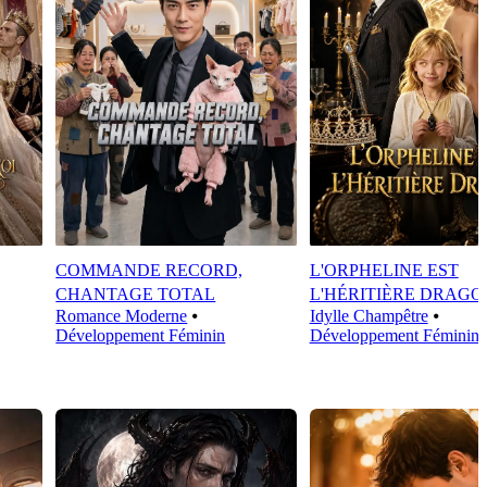
COMMANDE RECORD,
L'ORPHELINE EST
CHANTAGE TOTAL
L'HÉRITIÈRE DRAGO
Romance Moderne
⦁
Idylle Champêtre
⦁
Développement Féminin
Développement Féminin