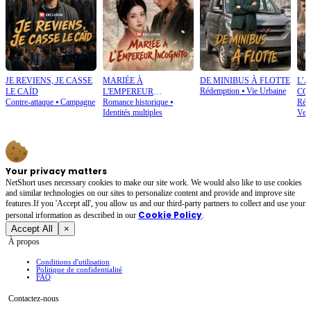
JE REVIENS, JE CASSE
MARIÉE À
DE MINIBUS À FLOTTE
L’
Rédemption
⦁
Vie Urbaine
LE CAÏD
L'EMPEREUR
CO
Contre-attaque
⦁
Campagne
Romance historique
⦁
Rétr
INCOGNITO
Identités multiples
Ven
Your privacy matters
NetShort uses necessary cookies to make our site work. We would also like to use cookies
and similar technologies on our sites to personalize content and provide and improve site
features.If you 'Accept all', you allow us and our third-party partners to collect and use your
Cookie Policy
personal irformation as described in our
.
Accept All
×
À propos
Conditions d'utilisation
Politique de confidentialité
FAQ
Contactez-nous