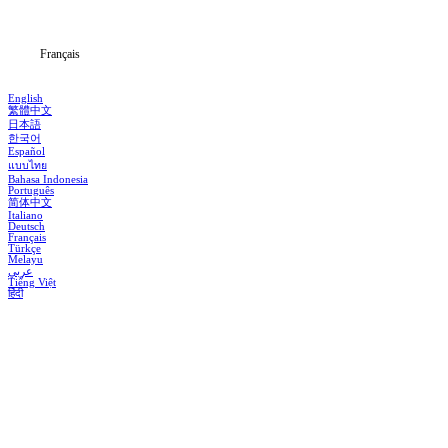
Blog
Français
English
繁體中文
日本語
한국어
Español
แบบไทย
Bahasa Indonesia
Português
简体中文
Italiano
Deutsch
Français
Türkçe
Melayu
عربي
Tiếng Việt
हिंदी