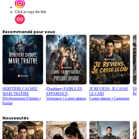
Click to copy the link
Recommandé pour vous
HÉRITIÈRE CACHÉE,
(Doublage) FAIBLE EN
JE REVIENS, JE CASSE
DE
Réd
MARI TRAÎTRE
APPARENCE,
LE CAÏD
Développement Féminin
⦁
Vengeance
⦁
Contre-attaque
Contre-attaque
⦁
Campagne
PUISSANCE ABSOLUE
Karma
Nouveautés