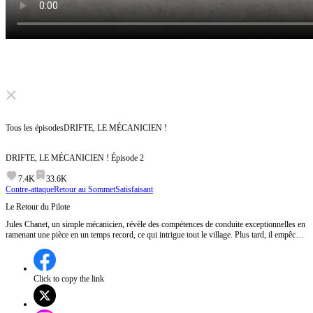
Click to unmute
Tous les épisodes
DRIFTE, LE MÉCANICIEN !
DRIFTE, LE MÉCANICIEN !
Épisode
2
7.4K
33.6K
Contre-attaque
Retour au Sommet
Satisfaisant
Le Retour du Pilote
Jules Chanet, un simple mécanicien, révèle des compétences de conduite exceptionnelles en
ramenant une pièce en un temps record, ce qui intrigue tout le village. Plus tard, il empêche
Claire de tester une voiture trop puissante pour elle, montrant ainsi sa connaissance
approfondie des automobiles. À la fin, le propriétaire furieux de la voiture arrive, menaçant
de faire payer les dégâts.Que cache vraiment Jules Chanet et comment va-t-il se sortir de
cette situation ?
Click to copy the link