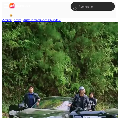
Accueil
Séries
drifte le mécanicien Épisode 2