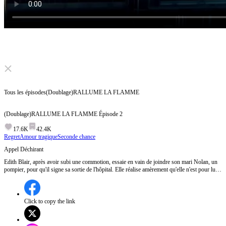
Click to unmute
Tous les épisodes
(Doublage)RALLUME LA FLAMME
(Doublage)RALLUME LA FLAMME
Épisode
2
17.6K
42.4K
Regret
Amour tragique
Seconde chance
Appel Déchirant
Edith Blair, après avoir subi une commotion, essaie en vain de joindre son mari Nolan, un
pompier, pour qu'il signe sa sortie de l'hôpital. Elle réalise amèrement qu'elle n'est pour lui
qu'une épouse de convenance lorsqu'il refuse de lui parler, affirmant être trop occupé.Edith
réussira-t-elle à rompre les chaînes de son mariage sans amour ?
Click to copy the link