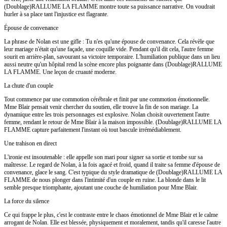
(Doublage)RALLUME LA FLAMME montre toute sa puissance narrative. On voudrait
hurler à sa place tant l'injustice est flagrante.
Épouse de convenance
La phrase de Nolan est une gifle : Tu n'es qu'une épouse de convenance. Cela révèle que
leur mariage n'était qu'une façade, une coquille vide. Pendant qu'il dit cela, l'autre femme
sourit en arrière-plan, savourant sa victoire temporaire. L'humiliation publique dans un lieu
aussi neutre qu'un hôpital rend la scène encore plus poignante dans (Doublage)RALLUME
LA FLAMME. Une leçon de cruauté moderne.
La chute d'un couple
Tout commence par une commotion cérébrale et finit par une commotion émotionnelle.
Mme Blair pensait venir chercher du soutien, elle trouve la fin de son mariage. La
dynamique entre les trois personnages est explosive. Nolan choisit ouvertement l'autre
femme, rendant le retour de Mme Blair à la maison impossible. (Doublage)RALLUME LA
FLAMME capture parfaitement l'instant où tout bascule irrémédiablement.
Une trahison en direct
L'ironie est insoutenable : elle appelle son mari pour signer sa sortie et tombe sur sa
maîtresse. Le regard de Nolan, à la fois agacé et froid, quand il traite sa femme d'épouse de
convenance, glace le sang. C'est typique du style dramatique de (Doublage)RALLUME LA
FLAMME de nous plonger dans l'intimité d'un couple en ruine. La blonde dans le lit
semble presque triomphante, ajoutant une couche de humiliation pour Mme Blair.
La force du silence
Ce qui frappe le plus, c'est le contraste entre le chaos émotionnel de Mme Blair et le calme
arrogant de Nolan. Elle est blessée, physiquement et moralement, tandis qu'il caresse l'autre