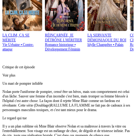
LA CLIM, ÇA SE
RÉINCARNÉE, JE
LA SERVANTE
CO
MÉRITE
DÉTRÔNE L'HÉRITIER
DÉMONIAQUE DU ROI
CH
Vie Urbaine
⦁
Contre-
Romance historique
⦁
Idylle Champêtre
⦁
Palais
Rom
attaque
Développement Féminin
Dév
Critique de cet épisode
Voir plus
Un mari de pompier infidèle
Nolan porte l'uniforme de pompier, censé être un héros, mais son comportement est celui
d'un lâche. Sauver une femme d'un incendie c'est bien, mais tromper sa femme blessée à
l'hôpital c'est autre chose. La façon dont il rejette Mme Blair comme un fardeau est
révoltante. Cette série (Doublage)RALLUME LA FLAMME ne fait pas de cadeaux à ses
personnages masculins toxiques, et c'est tant mieux pour le drama.
Le regard qui tue
Il y a un plan sublime où Mme Blair observe Nolan et sa maîtresse à travers la vitre ou
l'entrebâillement. Son visage est un mélange de choc, de dégoût et de tristesse infinie. Pas
de cris, juste une réalisation brutale. C'est dans ces moments de silence que