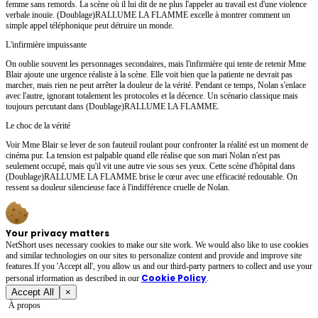
femme sans remords. La scène où il lui dit de ne plus l'appeler au travail est d'une violence
verbale inouïe. (Doublage)RALLUME LA FLAMME excelle à montrer comment un
simple appel téléphonique peut détruire un monde.
L'infirmière impuissante
On oublie souvent les personnages secondaires, mais l'infirmière qui tente de retenir Mme
Blair ajoute une urgence réaliste à la scène. Elle voit bien que la patiente ne devrait pas
marcher, mais rien ne peut arrêter la douleur de la vérité. Pendant ce temps, Nolan s'enlace
avec l'autre, ignorant totalement les protocoles et la décence. Un scénario classique mais
toujours percutant dans (Doublage)RALLUME LA FLAMME.
Le choc de la vérité
Voir Mme Blair se lever de son fauteuil roulant pour confronter la réalité est un moment de
cinéma pur. La tension est palpable quand elle réalise que son mari Nolan n'est pas
seulement occupé, mais qu'il vit une autre vie sous ses yeux. Cette scène d'hôpital dans
(Doublage)RALLUME LA FLAMME brise le cœur avec une efficacité redoutable. On
ressent sa douleur silencieuse face à l'indifférence cruelle de Nolan.
Your privacy matters
NetShort uses necessary cookies to make our site work. We would also like to use cookies
and similar technologies on our sites to personalize content and provide and improve site
features.If you 'Accept all', you allow us and our third-party partners to collect and use your
Cookie Policy
personal irformation as described in our
.
Accept All
×
À propos