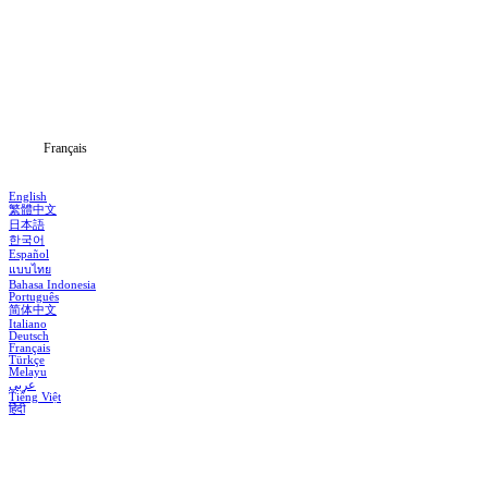
Séries
Télécharger
Blog
Français
English
繁體中文
日本語
한국어
Español
แบบไทย
Bahasa Indonesia
Português
简体中文
Italiano
Deutsch
Français
Türkçe
Melayu
عربي
Tiếng Việt
हिंदी