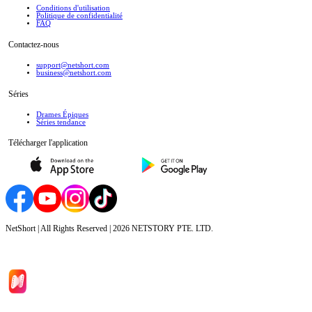
Conditions d'utilisation
Politique de confidentialité
FAQ
Contactez-nous
support@netshort.com
business@netshort.com
Séries
Drames Épiques
Séries tendance
Télécharger l'application
NetShort | All Rights Reserved |
2026
NETSTORY PTE. LTD.
Accueil