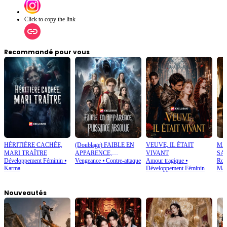
Click to copy the link
Recommandé pour vous
HÉRITIÈRE CACHÉE,
(Doublage) FAIBLE EN
VEUVE, IL ÉTAIT
MA
MARI TRAÎTRE
APPARENCE,
VIVANT
SA
Développement Féminin
⦁
Vengeance
⦁
Contre-attaque
Amour tragique
⦁
Rom
PUISSANCE ABSOLUE
Karma
Développement Féminin
Mar
Nouveautés