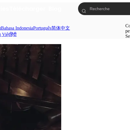
ries
Télécharger
Blog
Co
ย
Bahasa Indonesia
Português
简体中文
pe
g Việt
हिंदी
Se