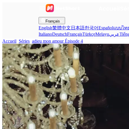
Accueil
Sé
Français
English
繁體中文
日本語
한국어
Español
แบบไท
Italiano
Deutsch
Français
Türkçe
Melayu
عربي
Tiến
Accueil
Séries
adieu mon amour Épisode 4