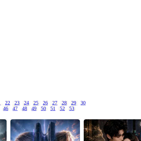
1
22
23
24
25
26
27
28
29
30
46
47
48
49
50
51
52
53