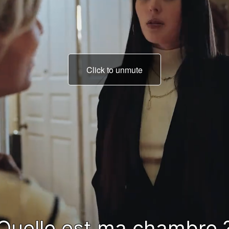
Click to unmute
mais il y a une chambre
à l'étage