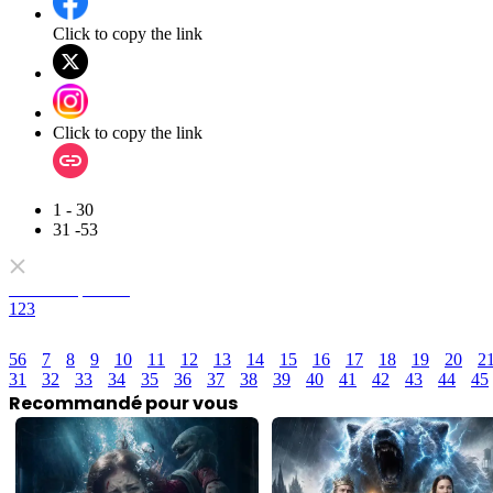
Click to copy the link
Click to copy the link
1 - 30
31 -53
Tous les épisodes
1
2
3
5
6
7
8
9
10
11
12
13
14
15
16
17
18
19
20
2
31
32
33
34
35
36
37
38
39
40
41
42
43
44
45
Recommandé pour vous