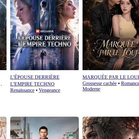
L'ÉPOUSE DERRIÈRE
MARQUÉE PAR LE LOU
Grossesse cachée
⦁
Romanc
L'EMPIRE TECHNO
Moderne
Renaissance
⦁
Vengeance