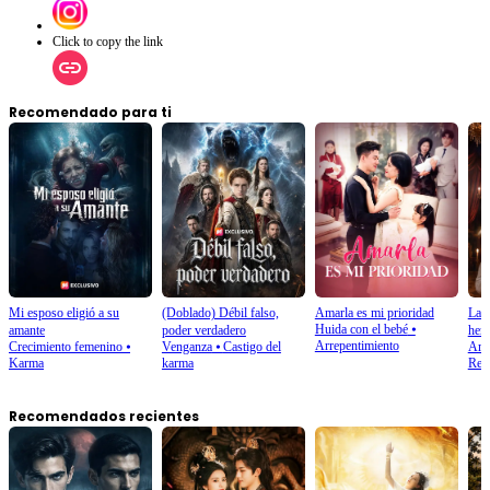
Click to copy the link
Recomendado para ti
Mi esposo eligió a su
(Doblado) Débil falso,
Amarla es mi prioridad
La b
Huida con el bebé
⦁
amante
poder verdadero
here
Arrepentimiento
Crecimiento femenino
⦁
Venganza
⦁
Castigo del
Amo
Karma
karma
Red
Recomendados recientes