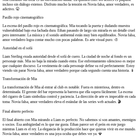
incluso sin diálogo extenso. Disfruto mucho la tensión en Novia falsa, amor verdadero, es
adictivo. 🤫
Pasillo rojo cinematográfico
La escena del pasillo rojo es cinematográfica. Mia tocando la puerta y dudando muestra
vulnerabilidad bajo esa fachada dura. Ethan pasando de largo sin mirarla es un detalle cruel
pero interesante. La música y el sonido ambiental están muy bien equilibrados. Novia falsa,
amor verdadero logra contar mucho con pocas palabras. Es arte visual puro. 🎨
Autoridad en el sofá
Liam Sterling exuda autoridad desde el sofá de cuero. La ciudad de noche al fondo es un
personaje más. Mia no baja la mirada cuando entra. Ese enfrentamiento silencioso es mejor
que cualquier discurso. La vestimenta de cada personaje define su rol perfectamente. Estoy
viendo sin parar Novia falsa, amor verdadero porque cada segundo cuenta una historia. 📱
Transformación de Mia
La transformación de Mia al entrar al club es notable. Fuera es misteriosa, dentro es
determinada. El gerente del bar representa la barrera que ella supera fácilmente. La escena
del cigarro de Liam simboliza control y paciencia. La dirección de arte es impecable en cada
toma. Novia falsa, amor verdadero eleva el estándar de las series web actuales. 🎬
Final abierto perfecto
El final abierto con Mia mirando a Liam es perfecto. No sabemos si son amantes, enemigos
o socios. Esa ambigüedad es lo que me gusta. Ethan parece ser el peón en este juego
mientras Liam es el rey. La elegancia de la producción hace que quieras vivir en ese mundo.
Novia falsa, amor verdadero es una joya oculta que debes ver ya. 💎