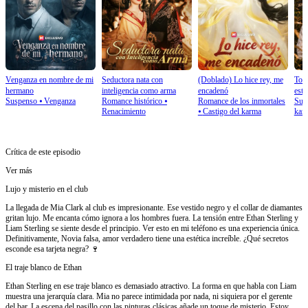
Venganza en nombre de mi
Seductora nata con
(Doblado) Lo hice rey, me
Todo
hermano
inteligencia como arma
encadenó
esté
Suspenso
⦁
Venganza
Romance histórico
⦁
Romance de los inmortales
Sup
oro
Renacimiento
⦁
Castigo del karma
kar
Crítica de este episodio
Ver más
Lujo y misterio en el club
La llegada de Mia Clark al club es impresionante. Ese vestido negro y el collar de diamantes
gritan lujo. Me encanta cómo ignora a los hombres fuera. La tensión entre Ethan Sterling y
Liam Sterling se siente desde el principio. Ver esto en mi teléfono es una experiencia única.
Definitivamente, Novia falsa, amor verdadero tiene una estética increíble. ¿Qué secretos
esconde esa tarjeta negra? 🍷
El traje blanco de Ethan
Ethan Sterling en ese traje blanco es demasiado atractivo. La forma en que habla con Liam
muestra una jerarquía clara. Mia no parece intimidada por nada, ni siquiera por el gerente
del bar. La escena del pasillo con las pinturas clásicas añade un toque de misterio. Estoy