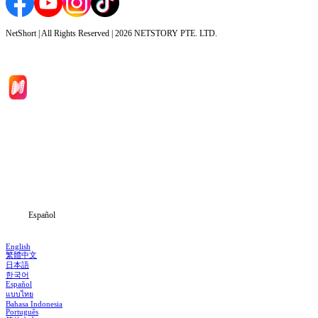
NetShort | All Rights Reserved |
2026
NETSTORY PTE. LTD.
Inicio
Dramas
Descargar
Noticias
Español
English
繁體中文
日本語
한국어
Español
แบบไทย
Bahasa Indonesia
Português