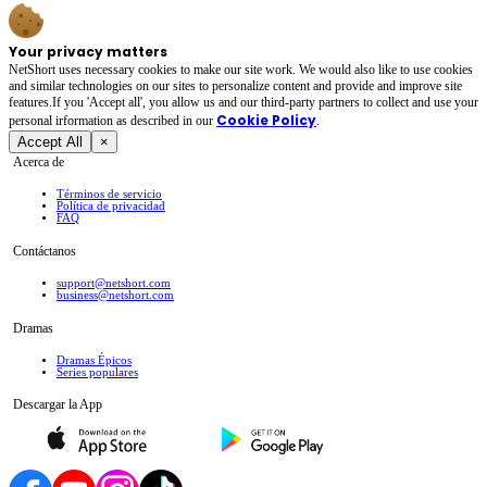
Your privacy matters
NetShort uses necessary cookies to make our site work. We would also like to use cookies
and similar technologies on our sites to personalize content and provide and improve site
features.If you 'Accept all', you allow us and our third-party partners to collect and use your
Cookie Policy
personal irformation as described in our
.
Accept All
×
Acerca de
Términos de servicio
Política de privacidad
FAQ
Contáctanos
support@netshort.com
business@netshort.com
Dramas
Dramas Épicos
Series populares
Descargar la App