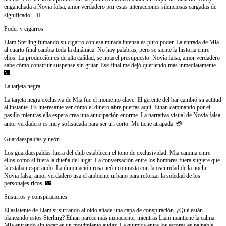
enganchada a Novia falsa, amor verdadero por estas interacciones silenciosas cargadas de
significado. 🕵️‍♀️
Poder y cigarros
Liam Sterling fumando su cigarro con esa mirada intensa es puro poder. La entrada de Mia
al cuarto final cambia toda la dinámica. No hay palabras, pero se siente la historia entre
ellos. La producción es de alta calidad, se nota el presupuesto. Novia falsa, amor verdadero
sabe cómo construir suspense sin gritar. Ese final me dejó queriendo más inmediatamente.
🌃
La tarjeta negra
La tarjeta negra exclusiva de Mia fue el momento clave. El gerente del bar cambió su actitud
al instante. Es interesante ver cómo el dinero abre puertas aquí. Ethan caminando por el
pasillo mientras ella espera crea una anticipación enorme. La narrativa visual de Novia falsa,
amor verdadero es muy sofisticada para ser un corto. Me tiene atrapada. 💳
Guardaespaldas y neón
Los guardaespaldas fuera del club establecen el tono de exclusividad. Mia camina entre
ellos como si fuera la dueña del lugar. La conversación entre los hombres fuera sugiere que
la estaban esperando. La iluminación rosa neón contrasta con la oscuridad de la noche.
Novia falsa, amor verdadero usa el ambiente urbano para reforzar la soledad de los
personajes ricos. 🌃
Susurros y conspiraciones
El asistente de Liam susurrando al oído añade una capa de conspiración. ¿Qué están
planeando estos Sterling? Ethan parece más impaciente, mientras Liam mantiene la calma.
Mia entrando sin tocar es un movimiento audaz. La química entre los actores es palpable