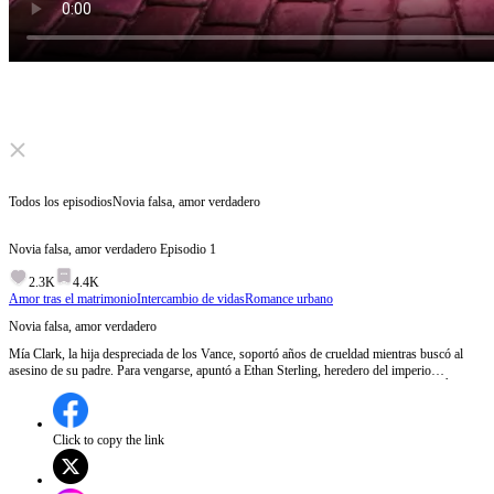
Click to unmute
Todos los episodios
Novia falsa, amor verdadero
Novia falsa, amor verdadero
Episodio
1
2.3K
4.4K
Amor tras el matrimonio
Intercambio de vidas
Romance urbano
Novia falsa, amor verdadero
Mía Clark, la hija despreciada de los Vance, soportó años de crueldad mientras buscó al
asesino de su padre. Para vengarse, apuntó a Ethan Sterling, heredero del imperio
inmobiliario de Ciudad Nova. Pero Ethan huyó y Liam tomó su lugar. Ella lo supo. Él
también. Y Liam dejó de fingir que no la deseaba.
Click to copy the link