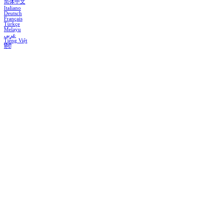
简体中文
Italiano
Deutsch
Français
Türkçe
Melayu
عربي
Tiếng Việt
हिंदी