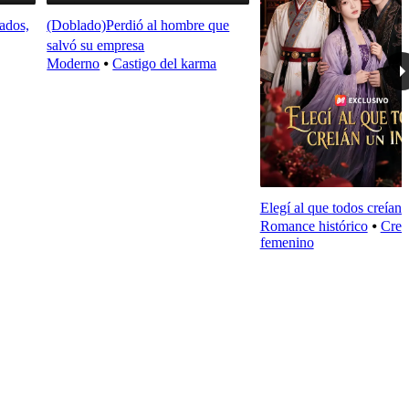
ados,
(Doblado)Perdió al hombre que
salvó su empresa
Moderno
⦁
Castigo del karma
Elegí al que todos creían u
Romance histórico
⦁
Crec
femenino