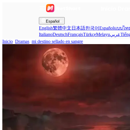
Inicio
Dra
Español
English
繁體中文
日本語
한국어
Español
แบบไท
Italiano
Deutsch
Français
Türkçe
Melayu
عربي
Tiến
Inicio
Dramas
mi destino sellado en sangre