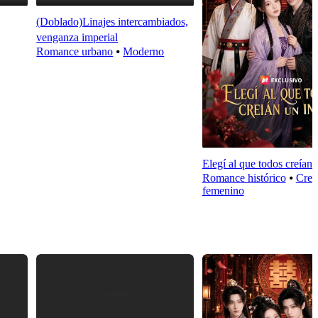
(Doblado)Linajes intercambiados,
venganza imperial
Romance urbano
⦁
Moderno
Elegí al que todos creían u
Romance histórico
⦁
Crec
femenino