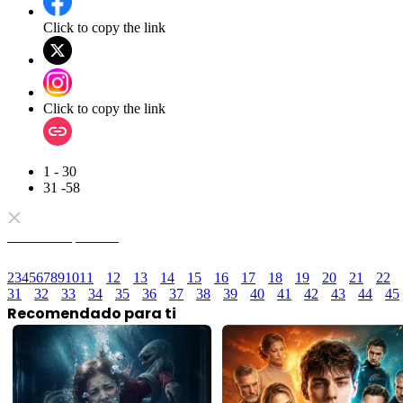
Click to copy the link
Click to copy the link
1 - 30
31 -58
Todos los episodios
2
3
4
5
6
7
8
9
10
11
12
13
14
15
16
17
18
19
20
21
22
31
32
33
34
35
36
37
38
39
40
41
42
43
44
45
Recomendado para ti