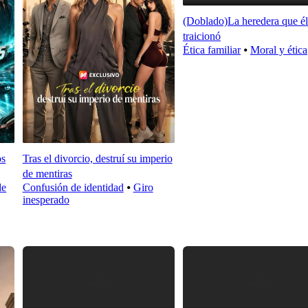
(Doblado)La heredera que él
traicionó
Ética familiar
⦁
Moral y ética
os
Tras el divorcio, destruí su imperio
de mentiras
de
Confusión de identidad
⦁
Giro
inesperado