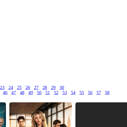
23
24
25
26
27
28
29
30
46
47
48
49
50
51
52
53
54
55
56
57
58