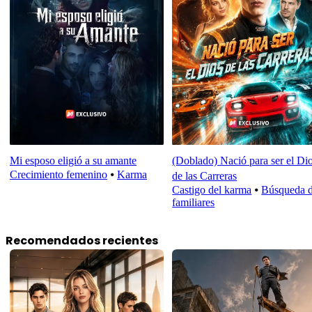
Mi esposo eligió a su amante
(Doblado) Nació para ser el Di
Crecimiento femenino
⦁
Karma
de las Carreras
Castigo del karma
⦁
Búsqueda 
familiares
Recomendados recientes