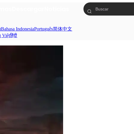
mas
Descargar
Noticias
ย
Bahasa Indonesia
Português
简体中文
g Việt
हिंदी