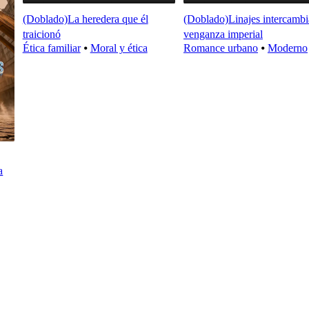
(Doblado)La heredera que él
(Doblado)Linajes intercambi
traicionó
venganza imperial
Ética familiar
⦁
Moral y ética
Romance urbano
⦁
Moderno
a