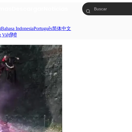
mas
Descargar
Noticias
ย
Bahasa Indonesia
Português
简体中文
g Việt
हिंदी