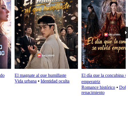
odo
El magnate al que humillaste
El día que la concubina s
Vida urbana
⦁
Identidad oculta
emperatriz
Romance histórico
⦁
Dobl
renacimiento