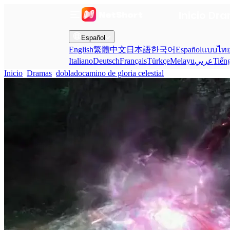
Inicio
Dra
Español
English
繁體中文
日本語
한국어
Español
แบบไท
Italiano
Deutsch
Français
Türkçe
Melayu
عربي
Tiến
Inicio
Dramas
dobladocamino de gloria celestial