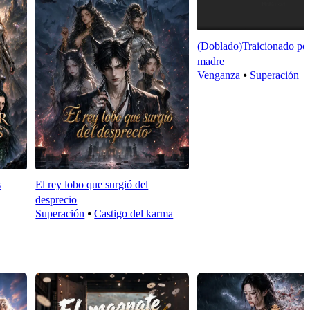
(Doblado)Traicionado po
madre
Venganza
⦁
Superación
s
El rey lobo que surgió del
desprecio
Superación
⦁
Castigo del karma