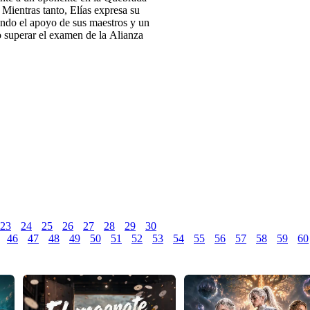
. Mientras tanto, Elías expresa su
endo el apoyo de sus maestros y un
o superar el examen de la Alianza
23
24
25
26
27
28
29
30
46
47
48
49
50
51
52
53
54
55
56
57
58
59
60