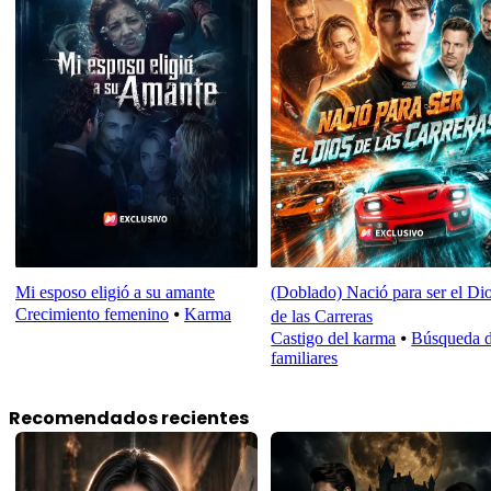
Mi esposo eligió a su amante
(Doblado) Nació para ser el Di
Crecimiento femenino
⦁
Karma
de las Carreras
Castigo del karma
⦁
Búsqueda 
familiares
Recomendados recientes