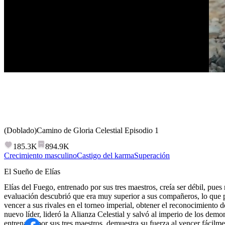
(Doblado)Camino de Gloria Celestial
Episodio
1
185.3K
894.9K
Crecimiento masculino
Castigo del karma
Superación
El Sueño de Elías
Elías del Fuego, entrenado por sus tres maestros, creía ser débil, pue
evaluación descubrió que era muy superior a sus compañeros, lo que p
vencer a sus rivales en el torneo imperial, obtener el reconocimiento
nuevo líder, lideró la Alianza Celestial y salvó al imperio de los demonios. Episodio 1:Elías del
entrenado por sus tres maestros, demuestra su fuerza al vencer fácil