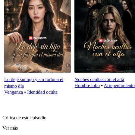
Lo dejé sin hijo y sin fortuna el
Noches ocultas con el alfa
Hombre lobo
⦁
Arrepentimiento
mismo día
Venganza
⦁
Identidad oculta
Crítica de este episodio
Ver más