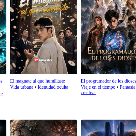
os
El magnate al que humillaste
El programador de los diose
Vida urbana
⦁
Identidad oculta
Viaje en el tiempo
⦁
Fantasía
creativa
de