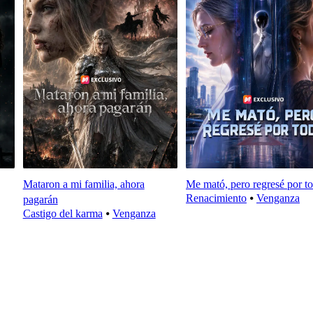
Mataron a mi familia, ahora
Me mató, pero regresé por t
Renacimiento
⦁
Venganza
pagarán
Castigo del karma
⦁
Venganza