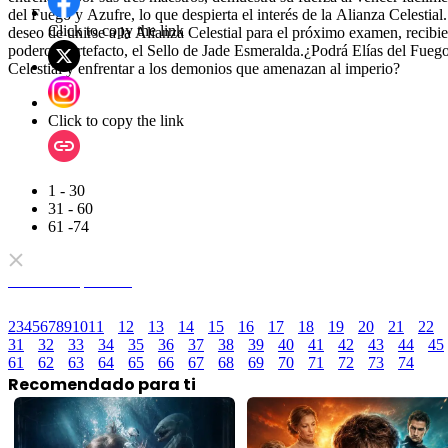
del Fuego y Azufre, lo que despierta el interés de la Alianza Celestial
Click to copy the link
deseo de unirse a la Alianza Celestial para el próximo examen, recibi
poderoso artefacto, el Sello de Jade Esmeralda.¿Podrá Elías del Fueg
Celestial y enfrentar a los demonios que amenazan al imperio?
Click to copy the link
1 - 30
31 - 60
61 -74
Todos los episodios
2
3
4
5
6
7
8
9
10
11
12
13
14
15
16
17
18
19
20
21
22
31
32
33
34
35
36
37
38
39
40
41
42
43
44
45
61
62
63
64
65
66
67
68
69
70
71
72
73
74
Recomendado para ti