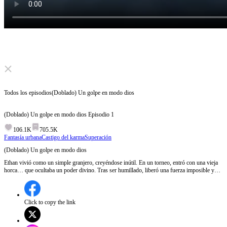
Click to unmute
Todos los episodios
(Doblado) Un golpe en modo dios
(Doblado) Un golpe en modo dios
Episodio
1
106.1K
705.5K
Fantasía urbana
Castigo del karma
Superación
(Doblado) Un golpe en modo dios
Ethan vivió como un simple granjero, creyéndose inútil. En un torneo, entró con una vieja
horca… que ocultaba un poder divino. Tras ser humillado, liberó una fuerza imposible y
aplastó a todos. Así despertó su verdadero origen y pasó de despreciado a leyenda…
iniciando un camino que lo llevaría hasta los dioses.
Click to copy the link