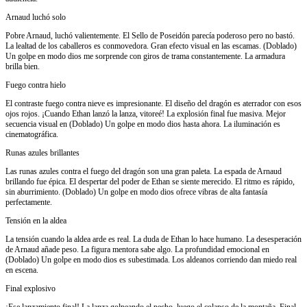
Arnaud luchó solo
Pobre Arnaud, luchó valientemente. El Sello de Poseidón parecía poderoso pero no bastó.
La lealtad de los caballeros es conmovedora. Gran efecto visual en las escamas. (Doblado)
Un golpe en modo dios me sorprende con giros de trama constantemente. La armadura
brilla bien.
Fuego contra hielo
El contraste fuego contra nieve es impresionante. El diseño del dragón es aterrador con esos
ojos rojos. ¡Cuando Ethan lanzó la lanza, vitoreé! La explosión final fue masiva. Mejor
secuencia visual en (Doblado) Un golpe en modo dios hasta ahora. La iluminación es
cinematográfica.
Runas azules brillantes
Las runas azules contra el fuego del dragón son una gran paleta. La espada de Arnaud
brillando fue épica. El despertar del poder de Ethan se siente merecido. El ritmo es rápido,
sin aburrimiento. (Doblado) Un golpe en modo dios ofrece vibras de alta fantasía
perfectamente.
Tensión en la aldea
La tensión cuando la aldea arde es real. La duda de Ethan lo hace humano. La desesperación
de Arnaud añade peso. La figura mentora sabe algo. La profundidad emocional en
(Doblado) Un golpe en modo dios es subestimada. Los aldeanos corriendo dan miedo real
en escena.
Final explosivo
¡Ese lanzamiento final! La lanza golpeando el pecho, luego el colapso de la montaña. Final