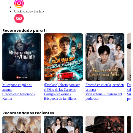
Click to copy the link
Recomendado para ti
Mi esposo eligió a su
(Doblado) Nació para ser
Fracasé en el cielo, reiné en
Desp
amante
el Dios de las Carreras
la tierra
salv
Crecimiento femenino
⦁
Castigo del karma
⦁
Vida urbana
⦁
Regreso del
Sup
Karma
Búsqueda de familiares
poderoso
pod
Recomendados recientes