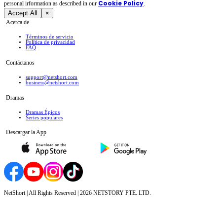
Cookie Policy
personal irformation as described in our
.
Accept All
×
Acerca de
Términos de servicio
Política de privacidad
FAQ
Contáctanos
support@netshort.com
business@netshort.com
Dramas
Dramas Épicos
Series populares
Descargar la App
NetShort | All Rights Reserved |
2026
NETSTORY PTE. LTD.