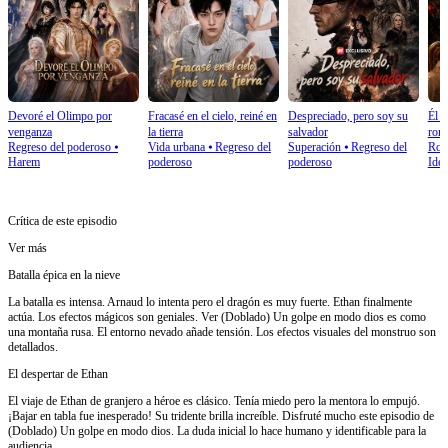
Devoré el Olimpo por
Fracasé en el cielo, reiné en
Despreciado, pero soy su
Él r
venganza
la tierra
salvador
romp
Regreso del poderoso
⦁
Vida urbana
⦁
Regreso del
Superación
⦁
Regreso del
Rom
Harem
poderoso
poderoso
Iden
Crítica de este episodio
Ver más
Batalla épica en la nieve
La batalla es intensa. Arnaud lo intenta pero el dragón es muy fuerte. Ethan finalmente
actúa. Los efectos mágicos son geniales. Ver (Doblado) Un golpe en modo dios es como
una montaña rusa. El entorno nevado añade tensión. Los efectos visuales del monstruo son
detallados.
El despertar de Ethan
El viaje de Ethan de granjero a héroe es clásico. Tenía miedo pero la mentora lo empujó.
¡Bajar en tabla fue inesperado! Su tridente brilla increíble. Disfruté mucho este episodio de
(Doblado) Un golpe en modo dios. La duda inicial lo hace humano y identificable para la
audiencia.