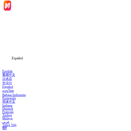
Inicio
Dramas
Descargar
Noticias
Español
English
繁體中文
日本語
한국어
Español
แบบไทย
Bahasa Indonesia
Português
简体中文
Italiano
Deutsch
Français
Türkçe
Melayu
عربي
Tiếng Việt
हिंदी