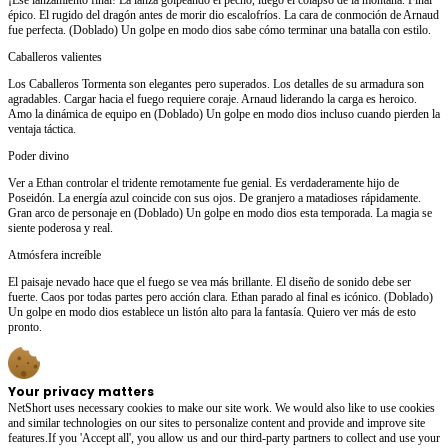
épico. El rugido del dragón antes de morir dio escalofríos. La cara de conmoción de Arnaud
fue perfecta. (Doblado) Un golpe en modo dios sabe cómo terminar una batalla con estilo.
Caballeros valientes
Los Caballeros Tormenta son elegantes pero superados. Los detalles de su armadura son
agradables. Cargar hacia el fuego requiere coraje. Arnaud liderando la carga es heroico.
Amo la dinámica de equipo en (Doblado) Un golpe en modo dios incluso cuando pierden la
ventaja táctica.
Poder divino
Ver a Ethan controlar el tridente remotamente fue genial. Es verdaderamente hijo de
Poseidón. La energía azul coincide con sus ojos. De granjero a matadioses rápidamente.
Gran arco de personaje en (Doblado) Un golpe en modo dios esta temporada. La magia se
siente poderosa y real.
Atmósfera increíble
El paisaje nevado hace que el fuego se vea más brillante. El diseño de sonido debe ser
fuerte. Caos por todas partes pero acción clara. Ethan parado al final es icónico. (Doblado)
Un golpe en modo dios establece un listón alto para la fantasía. Quiero ver más de esto
pronto.
Your privacy matters
NetShort uses necessary cookies to make our site work. We would also like to use cookies
and similar technologies on our sites to personalize content and provide and improve site
features.If you 'Accept all', you allow us and our third-party partners to collect and use your