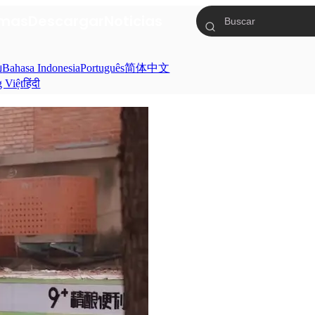
mas
Descargar
Noticias
ย
Bahasa Indonesia
Português
简体中文
g Việt
हिंदी