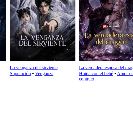
La venganza del sirviente
La verdadera esposa del dra
Superación
⦁
Venganza
Huida con el bebé
⦁
Amor p
contrato