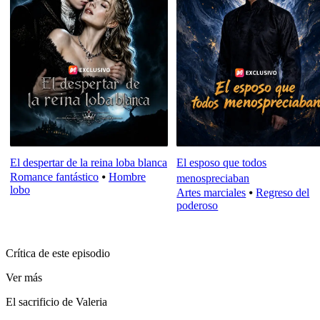
El despertar de la reina loba blanca
El esposo que todos
Romance fantástico
⦁
Hombre
menospreciaban
lobo
Artes marciales
⦁
Regreso del
poderoso
Crítica de este episodio
Ver más
El sacrificio de Valeria