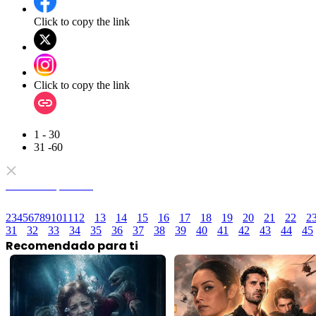
Click to copy the link
Click to copy the link
1 - 30
31 -60
Todos los episodios
2
3
4
5
6
7
8
9
10
11
12
13
14
15
16
17
18
19
20
21
22
2
31
32
33
34
35
36
37
38
39
40
41
42
43
44
45
Recomendado para ti