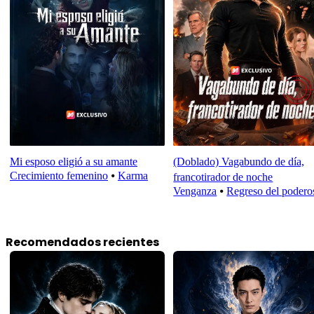
Mi esposo eligió a su amante
(Doblado) Vagabundo de día,
Crecimiento femenino
⦁
Karma
francotirador de noche
Venganza
⦁
Regreso del podero
Recomendados recientes