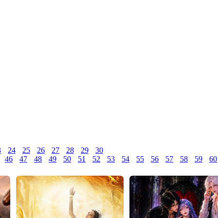
3
24
25
26
27
28
29
30
46
47
48
49
50
51
52
53
54
55
56
57
58
59
60