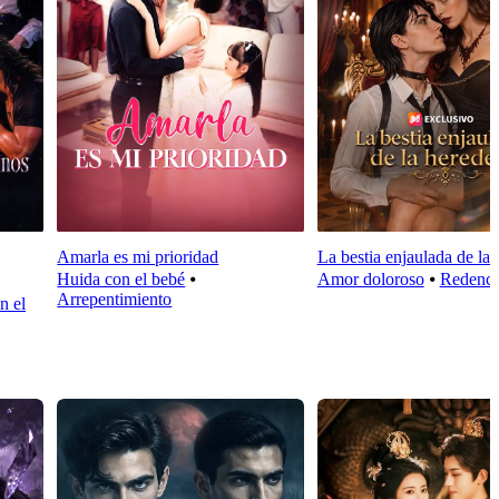
Amarla es mi prioridad
La bestia enjaulada de la 
Huida con el bebé
⦁
Amor doloroso
⦁
Redenci
Arrepentimiento
n el