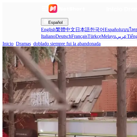
Inicio
Dra
Español
English
繁體中文
日本語
한국어
Español
แบบไท
Italiano
Deutsch
Français
Türkçe
Melayu
عربي
Tiến
Inicio
Dramas
doblado siempre fui la abandonada