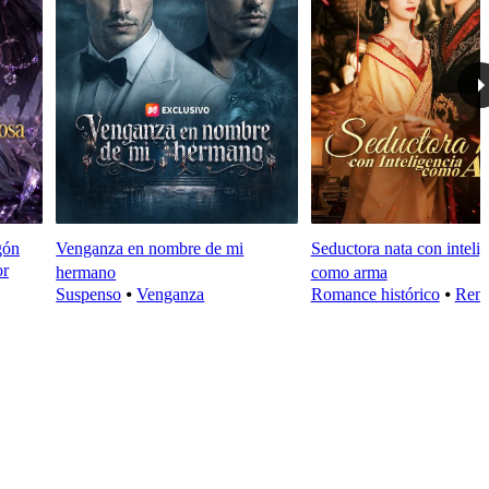
gón
Venganza en nombre de mi
Seductora nata con inteli
or
hermano
como arma
Suspenso
⦁
Venganza
Romance histórico
⦁
Rena